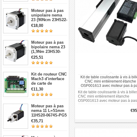
min pour moteur
pas à pas et
Moteur pas à pas
servomoteur Nema
unipolaire nema
17
23 (90Ncm 23HS22-
1006S 1,8 degré 1A
€18,00
7,4V 6 fils)
Moteur pas à pas
bipolaire nema 23
(1,9Nm 23HS30-
2804S 1,8 degré
€25,51
2,8A 3,2V 4 fils)
Kit de routeur CNC
Kit de table coulissante à vis à bil
Mach3 d'interface
CNC mini entièrement étanche
de carte de
OSP001613 avec moteur pas à p
dérivation CNC à 5
€11,30
Kit de table coulissante à vis à bille
axes
CNC mini entièrement étanche
OSP001613 avec moteur pas à pas
Moteur pas à pas
nema 11 L=51mm
€95
11HS20-0674S-PG5
avec 5:1
€35,71
réducteurs
planétaires