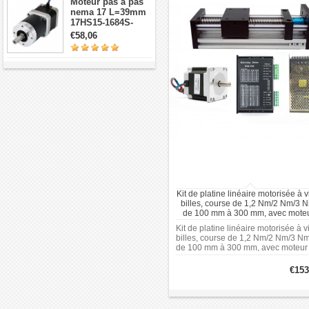
Moteur pas à pas
nema 17 L=39mm
17HS15-1684S-
HG30 avec 14:1
€58,06
réducteur
planétaire de haute
précision
Kit de platine linéaire motorisée à v
billes, course de 1,2 Nm/2 Nm/3 
de 100 mm à 300 mm, avec mote
Nema 23, driver et alimentation.
Kit de platine linéaire motorisée à v
billes, course de 1,2 Nm/2 Nm/3 Nm
de 100 mm à 300 mm, avec moteur
Nema 23, driver et alimentation.
€153