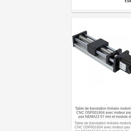
€54
de guidage utilisant des rails
MGW12R et des glissières MGW1
pour un mouvement linéaire.
Table de translation linéaire motor
CNC OSP001604 avec moteur pas
pas NEMA23 57 mm et module d
mouvement 1605
Table de translation linéaire motori
CNC OSP001604 avec moteur pas