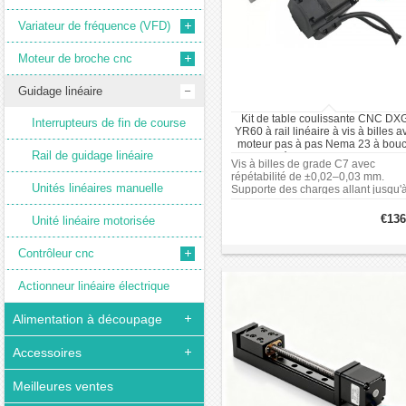
Variateur de fréquence (VFD)
Moteur de broche cnc
Guidage linéaire
Kit de table coulissante CNC DX
Interrupteurs de fin de course
YR60 à rail linéaire à vis à billes a
moteur pas à pas Nema 23 à bouc
Rail de guidage linéaire
fermée et kit de commande
Vis à billes de grade C7 avec
répétabilité de ±0,02–0,03 mm.
Unités linéaires manuelle
Supporte des charges allant jusqu'
60 kg horizontalement et 30 kg
verticalement. Système moteur à
€136
Unité linéaire motorisée
boucle fermée avec retour d'encode
aide à éviter la perte de pas. Sous-
Contrôleur cnc
division de 16 pas et fréquence de
réponse de 400 kHz. Régulation
intelligente du courant permettant 
Actionneur linéaire électrique
réduire la consommation d'énergie
faible charge et soutenant le coupl
haute charge.
Alimentation à découpage
Accessoires
Meilleures ventes