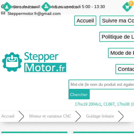
0
Heures de travail: du lundi au vendredi 5:00 - 13:30
Se connecter
Inscrivez-vous
Steppermotor.fr@gmail.com
Accueil
Suivre ma 
Politique de 
Mode de 
Contac
17hs19 2004s1
,
CL86T
,
17hs08 1
Accueil
Moteur et variateur CNC
Guidage linéaire
Unité linéaire motorisée