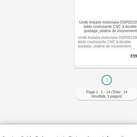
Unité linéaire motorisée OSP0015
table coulissante CNC à double
guidage, platine de mouvement
linéaire à vis à billes
Unité linéaire motorisée OSP00159
table coulissante CNC à double
guidage, platine de mouvement
linéaire à vis à billes
€59
1
Page 1 : 1 - 14 (Total : 14
résultats, 1 pages)