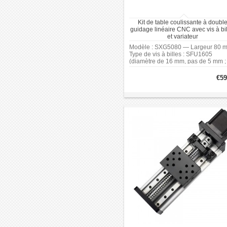
Kit de table coulissante à doubl
guidage linéaire CNC avec vis à bi
et variateur
Modèle : SXG5080 — Largeur 80 
Type de vis à billes : SFU1605
(diamètre de 16 mm, pas de 5 mm ;
tour de vis fait déplacer le panneau
5 mm). Précision de la vis à billes :
€59
Niveau C7. Course effective : 300
(plage optionnelle disponible).