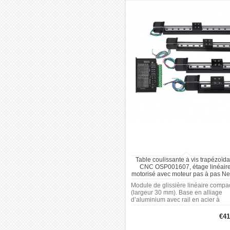
Table coulissante à vis trapézoïda
CNC OSP001607, étage linéair
motorisé avec moteur pas à pas N
11
Module de glissière linéaire compa
(largeur 30 mm). Base en alliage
d’aluminium avec rail en acier à
roulement. Capacité de charge
horizontale : 5 kg, capacité de char
€41
verticale : 1 kg. Course utile ajustab
de 50 à 300 mm.