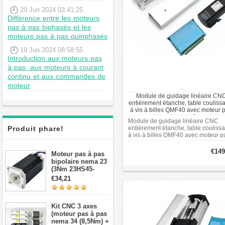
29 Jun 2024 03:41:25
Différence entre les moteurs
pas à pas biphasés et les
moteurs pas à pas quinphasés
19 Jun 2024 08:58:55
Introduction aux moteurs pas
à pas, aux moteurs à courant
continu et aux commandes de
moteur
Module de guidage linéaire CN
entièrement étanche, table couliss
à vis à billes QMF40 avec moteur 
à pas et contrôleur
Module de guidage linéaire CNC
Produit phare!
entièrement étanche, table couliss
à vis à billes QMF40 avec moteur p
à pas et contrôleur
€149
Moteur pas à pas
bipolaire nema 23
(3Nm 23HS45-
4204S 4,2A 1,8 deg
€34,21
3,78V 4 fils）
Kit CNC 3 axes
(moteur pas à pas
nema 34 (8,5Nm) +