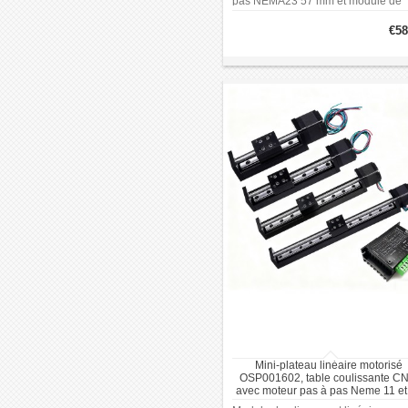
pas NEMA23 57 mm et module de
mouvement 1605
€58
Mini-plateau linéaire motorisé
OSP001602, table coulissante C
avec moteur pas à pas Neme 11 et 
de driver TB6600