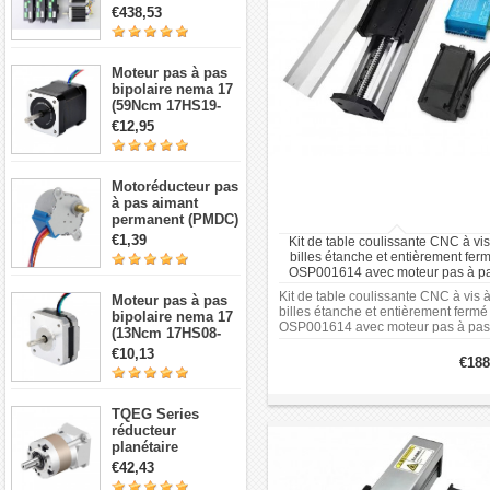
Driver + source de
€438,53
courant)
Moteur pas à pas
bipolaire nema 17
(59Ncm 17HS19-
2004S1 2A 4 fils
€12,95
avec câble 1m et
connecteur)
Motoréducteur pas
à pas aimant
permanent (PMDC)
5V 28BYJ-48,
€1,39
Kit de table coulissante CNC à vis
réduction 64:1, 4
billes étanche et entièrement fer
phases 5 fils 5 V
OSP001614 avec moteur pas à p
NEMA 23 et driver HB8080C
Kit de table coulissante CNC à vis 
Moteur pas à pas
billes étanche et entièrement fermé
bipolaire nema 17
OSP001614 avec moteur pas à pas
(13Ncm 17HS08-
NEMA 23 et driver HB8080C
1004S 1,8 degré 1A
€10,13
€188
3,5V 4 fils)
TQEG Series
réducteur
planétaire
TQEG17-G5 5:1
€42,43
contrecoup 15arc-