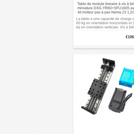
Table de module linéaire à vis à bil
miniature DXG-YR60+SFU1605 a
kit moteur pas à pas Nema 23 1,2/
Nm et driver
La table a une capacité de charge 
60 kg en orientation horizontale et 
kg en orientation verticale. Vis à bil
SFU1605 de grade C7 avec un pas
5 mm. La précision de positionnem
€106
répétitif est de ±0,03 mm.
L'assemblage comprend des guide
linéaires HGR15R et des curseurs
HGW15CC. Intégration du moteur :
base dispose de montages pré-per
pour moteurs pas à pas NEMA 23. 
conception a une largeur de 60 mm