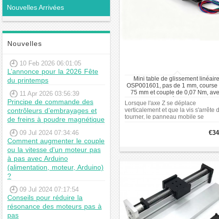
Nouvelles Arrivées
Nouvelles
10 Feb 2026 06:01:05
L’annonce pour la 2026 Fête
Mini table de glissement linéair
du printemps
OSP001601, pas de 1 mm, course
75 mm et couple de 0,07 Nm, av
11 Apr 2026 03:56:39
moteur pas à pas Nema 11
Principe de commande des
Lorsque l'axe Z se déplace
contrôleurs d’embrayages et
verticalement et que la vis s'arrête 
tourner, le panneau mobile se
de freins à poudre magnétique
verrouille pour éviter tout glissemen
L'actionneur de mouvement linéair
09 Jul 2024 07:34:46
€34
est entraîné par une manivelle rotat
Comment augmenter le couple
avec une plage de course de 0 à 7
ou la vitesse d'un moteur pas
mm.
à pas avec Arduino
(alimentation, moteur, Arduino)
?
09 Jul 2024 07:17:54
Conseils pour réduire la
résonance des moteurs pas à
pas