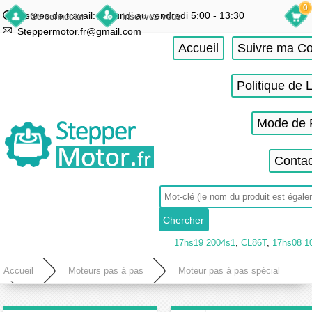
0
Heures de travail: du lundi au vendredi 5:00 - 13:30
Se connecter
Inscrivez-vous
Steppermotor.fr@gmail.com
Accueil
Suivre ma 
Politique de 
Mode de 
Contac
17hs19 2004s1
,
CL86T
,
17hs08 1
Accueil
Moteurs pas à pas
Moteur pas à pas spécial
Moteur pas à pas multicouche