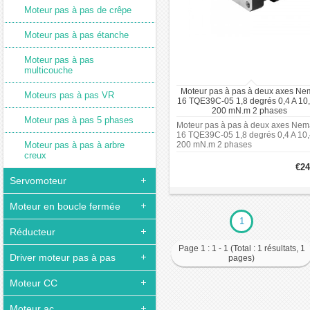
Moteur pas à pas de crêpe
Moteur pas à pas étanche
Moteur pas à pas
multicouche
Moteur pas à pas à deux axes Ne
Moteurs pas à pas VR
16 TQE39C-05 1,8 degrés 0,4 A 10,
200 mN.m 2 phases
Moteur pas à pas 5 phases
Moteur pas à pas à deux axes Nem
16 TQE39C-05 1,8 degrés 0,4 A 10,
Moteur pas à pas à arbre
200 mN.m 2 phases
creux
€24
Servomoteur
Moteur en boucle fermée
1
Réducteur
Page 1 : 1 - 1 (Total : 1 résultats, 1
Driver moteur pas à pas
pages)
Moteur CC
Moteur ac