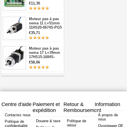
dérivation CNC à 5
€11,30
axes
Moteur pas à pas
nema 11 L=51mm
11HS20-0674S-PG5
avec 5:1
€35,71
réducteurs
planétaires
Moteur pas à pas
nema 17 L=39mm
17HS15-1684S-
HG30 avec 14:1
€58,06
réducteur
planétaire de haute
précision
Centre d'aide
Paiement et
Retour &
Information
expédition
Remboursement
Contactez nous
À propos de
nous
Douane & taxe
Politique de
Politique de
retour
confidentialité
Oyostepper DE