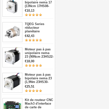
bipolaire nema 17
(13Ncm 17HS08-
1004S 1,8 degré 1A
€10,13
3,5V 4 fils)
TQEG Series
réducteur
planétaire
TQEG17-G5 5:1
€42,43
contrecoup 15arc-
min pour moteur
pas à pas et
Moteur pas à pas
servomoteur Nema
unipolaire nema
17
23 (90Ncm 23HS22-
1006S 1,8 degré 1A
€18,00
7,4V 6 fils)
Moteur pas à pas
bipolaire nema 23
(1,9Nm 23HS30-
2804S 1,8 degré
€25,51
2,8A 3,2V 4 fils)
Kit de routeur CNC
Mach3 d'interface
de carte de