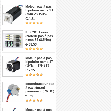
Moteur pas à pas
bipolaire nema 23
(3Nm 23HS45-
4204S 4,2A 1,8 deg
€34,21
3,78V 4 fils）
Kit CNC 3 axes
(moteur pas à pas
nema 34 (8,5Nm) +
Driver + source de
€438,53
courant)
Moteur pas à pas
bipolaire nema 17
(59Ncm 17HS19-
2004S1 2A 4 fils
€12,95
avec câble 1m et
connecteur)
Motoréducteur pas
à pas aimant
permanent (PMDC)
5V 28BYJ-48,
€1,39
réduction 64:1, 4
phases 5 fils 5 V
Moteur pas à pas