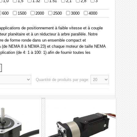
1,0
1,5
1.32
1.51
2,1
2,8
3
600
1500
2000
2500
3000
4000
pplications de positionnement à faible vitesse et à couple
ur planétaire et à un réducteur à arbre parallèle. Notre
aire de forme ronde dans un ensemble compact et
MA (de NEMA 8 à NEMA 23) et chaque moteur de taille NEMA
cation (de 4: 1 à 100: 1) afin de fournir toutes les
Quantité de produits par page: