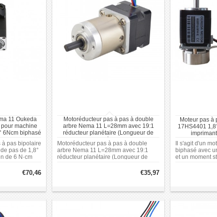
ema 11 Oukeda
Motoréducteur pas à pas à double
Moteur pas à
pour machine
arbre Nema 11 L=28mm avec 19:1
17HS4401 1,8
° 6Ncm biphasé
réducteur planétaire (Longueur de
imprimant
rtissement
l'arbre arrière 9,5mm)
s à pas bipolaire
Motoréducteur pas à pas à double
Il s'agit d'un m
de pas de 1,8°
arbre Nema 11 L=28mm avec 19:1
biphasé avec un
en de 6 N·cm
réducteur planétaire (Longueur de
et un moment s
nne sur une
l'arbre arrière 9,5mm): Type de boîte à
(8,32 oz.in). Il
à 24 V et offre
engrenages: planétaire. Dimension de
courant nominal
€70,46
€35,97
1 A par phase.
la bride: 35 x 35 mm. Longueur du
et une tension 
x 28 mm et un
moteur: 28 mm.
moteur présent
tre, le moteur
28 mm, une lon
 de corps de
32,2 mm et un f
r d'arbre