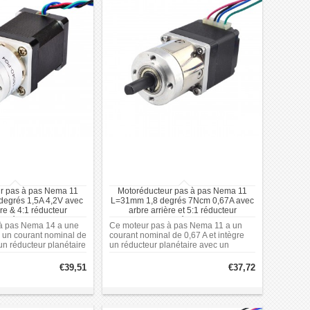
r pas à pas Nema 11
Motoréducteur pas à pas Nema 11
egrés 1,5A 4,2V avec
L=31mm 1,8 degrés 7Ncm 0,67A avec
ère & 4:1 réducteur
arbre arrière et 5:1 réducteur
lanétaire
planétaire
à pas Nema 14 a une
Ce moteur pas à pas Nema 11 a un
, un courant nominal de
courant nominal de 0,67 A et intègre
 un réducteur planétaire
un réducteur planétaire avec un
 de 3,71:1.
rapport de 5,18:1.
€39,51
€37,72