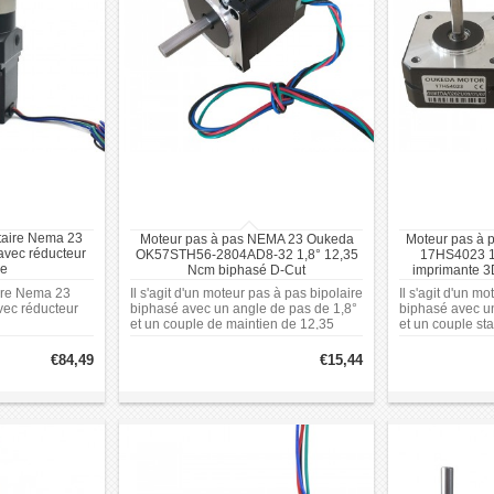
taire Nema 23
Moteur pas à pas NEMA 23 Oukeda
Moteur pas à
ec réducteur
OK57STH56-2804AD8-32 1,8° 12,35
17HS4023 1
re
Ncm biphasé D-Cut
imprimante 3D
/40:1/50:1/100:1
ire Nema 23
Il s'agit d'un moteur pas à pas bipolaire
Il s'agit d'un m
c réducteur
biphasé avec un angle de pas de 1,8°
biphasé avec un
et un couple de maintien de 12,35
et un couple sta
40:1/50:1/100:1
Ncm (17,48 oz.in). Il fonctionne avec
offre un courant
un courant nominal de 2,8 A par phase
fonctionne sur 
€84,49
€15,44
et une plage de tension de 24 à 48 V.
de 12 à 36 V. Il
Le moteur présente une carcasse de
Nema 17 (42 m
57 x 57 mm et une longueur de 56
mm. L'arbre a un diamètre de 8 mm et
une longueur de 32 mm, avec une
longueur de coupe en D de 15 mm.