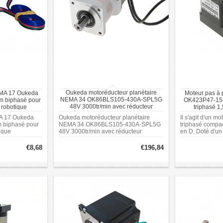
Oukeda motoréducteur planétaire
EMA 17 Oukeda
Moteur pas à
NEMA 34 OK86BLS105-430A-SPL5G
m biphasé pour
OK423P47-154
48V 3000tr/min avec réducteur
 robotique
triphasé 1
planétaire Rapport 5:1/10:1/20:1/50:1
A 17 Oukeda
Oukeda motoréducteur planétaire
Il s'agit d'un m
 biphasé pour
NEMA 34 OK86BLS105-430A-SPL5G
triphasé compac
ique
48V 3000tr/min avec réducteur
en D. Doté d'un
planétaire Rapport 5:1/10:1/20:1/50:1
d'un couple de 
d'un courant nom
€8,68
€196,84
adapté à divers
nécessitant un 
telles que la ro
d'automatisatio