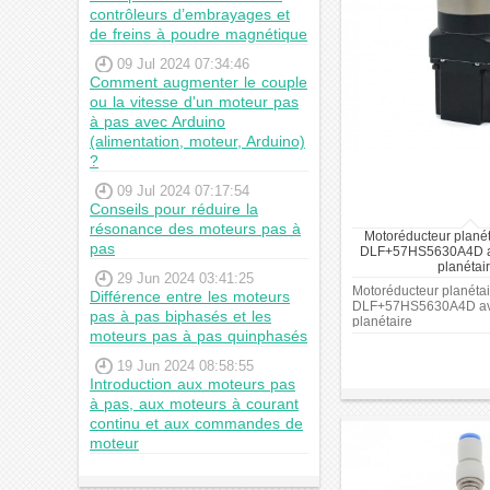
contrôleurs d’embrayages et
de freins à poudre magnétique
09 Jul 2024 07:34:46
Comment augmenter le couple
ou la vitesse d'un moteur pas
à pas avec Arduino
(alimentation, moteur, Arduino)
?
09 Jul 2024 07:17:54
Conseils pour réduire la
résonance des moteurs pas à
Motoréducteur plané
pas
DLF+57HS5630A4D av
planétai
29 Jun 2024 03:41:25
4:1/5:1/10:1/20:1/25:1
Motoréducteur planéta
Différence entre les moteurs
DLF+57HS5630A4D ave
pas à pas biphasés et les
planétaire
moteurs pas à pas quinphasés
4:1/5:1/10:1/20:1/25:1/
19 Jun 2024 08:58:55
Introduction aux moteurs pas
à pas, aux moteurs à courant
continu et aux commandes de
moteur