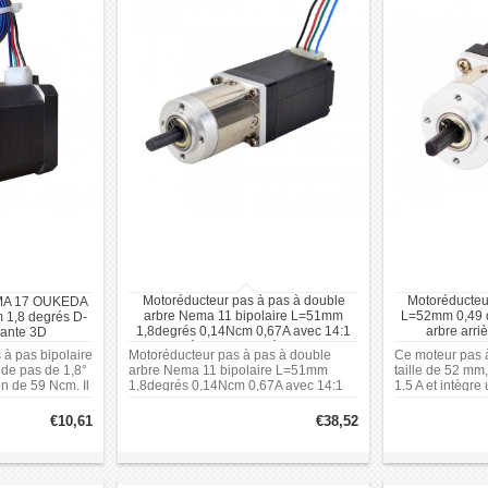
Motoréducteur pas à pas à double
Motoréducteu
EMA 17 OUKEDA
arbre Nema 11 bipolaire L=51mm
L=52mm 0,49 d
 1,8 degrés D-
1,8degrés 0,14Ncm 0,67A avec 14:1
arbre arri
mante 3D
réducteur planétaire
p
s à pas bipolaire
Motoréducteur pas à pas à double
Ce moteur pas 
de pas de 1,8°
arbre Nema 11 bipolaire L=51mm
taille de 52 mm
n de 59 Ncm. Il
1,8degrés 0,14Ncm 0,67A avec 14:1
1,5 A et intègre
se de 2 A et
réducteur planétaire: Type de boîte à
avec un rapport
ge de tension
engrenages: planétaire. Dimension de
€10,61
€38,52
 châssis Nema
la bride: 28 x 28 mm. Longueur du
moteur: 51 mm. Longueur de la boîte
de vitesses: 35,8 mm.