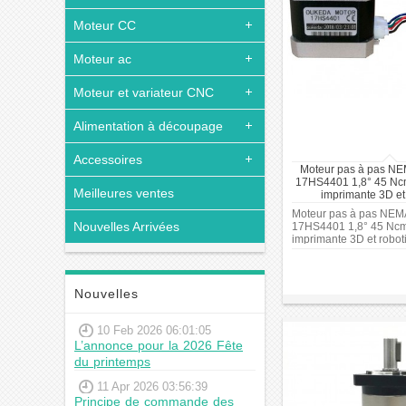
Moteur CC
Moteur ac
Moteur et variateur CNC
Alimentation à découpage
Accessoires
Moteur pas à pas N
17HS4401 1,8° 45 Nc
Meilleures ventes
imprimante 3D et
Moteur pas à pas NEM
Nouvelles Arrivées
17HS4401 1,8° 45 Ncm
imprimante 3D et robot
Nouvelles
10 Feb 2026 06:01:05
L’annonce pour la 2026 Fête
du printemps
11 Apr 2026 03:56:39
Principe de commande des