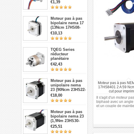
5V 28BYJ-48,
€1,39
réduction 64:1, 4
phases 5 fils 5 V
Moteur pas à pas
bipolaire nema 17
(13Ncm 17HS08-
1004S 1,8 degré 1A
€10,13
3,5V 4 fils)
TQEG Series
réducteur
planétaire
TQEG17-G5 5:1
€42,43
contrecoup 15arc-
min pour moteur
pas à pas et
Moteur pas à pas
servomoteur Nema
Moteur pas à pas N
unipolaire nema
17
17HS8401 2 A 59 Ncm
23 (90Ncm 23HS22-
cut pour impri
1006S 1,8 degré 1A
€18,00
Il s'agit d'un moteur pa
7,4V 6 fils)
biphasé avec un angle 
et un couple de maintie
offre un courant de pha
Moteur pas à pas
fonctionne sur une pla
bipolaire nema 23
de 12 à 36 V. Avec un
(1,9Nm 23HS30-
17 (42 mm x 42 mm)
2804S 1,8 degré
€25,51
2,8A 3,2V 4 fils)