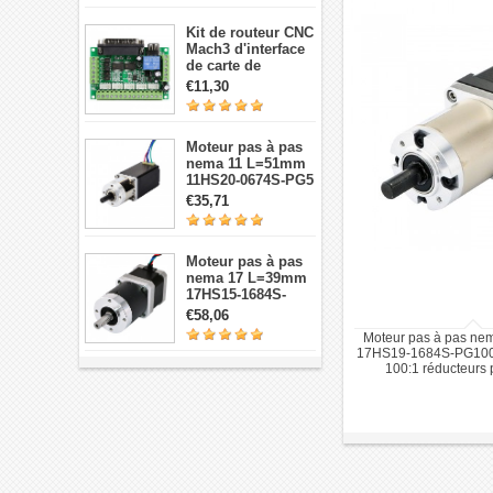
Kit de routeur CNC
Mach3 d'interface
de carte de
dérivation CNC à 5
€11,30
axes
Moteur pas à pas
nema 11 L=51mm
11HS20-0674S-PG5
avec 5:1
€35,71
réducteurs
planétaires
Moteur pas à pas
nema 17 L=39mm
17HS15-1684S-
HG30 avec 14:1
€58,06
réducteur
Moteur pas à pas nem
planétaire de haute
17HS19-1684S-PG10
précision
100:1 réducteurs 