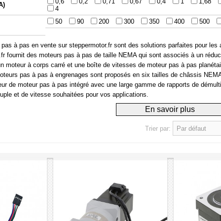
0,6
0,2
0,71
0,67
0,4
1
1,68
A)
4
50
90
200
300
350
400
500
pas à pas en vente sur steppermotor.fr sont des solutions parfaites pour les a
fr fournit des moteurs pas à pas de taille NEMA qui sont associés à un réducte
un moteur à corps carré et une boîte de vitesses de moteur pas à pas planét
teurs pas à pas à engrenages sont proposés en six tailles de châssis NE
ur de moteur pas à pas intégré avec une large gamme de rapports de démultipli
ple et de vitesse souhaitées pour vos applications.
Trier par: