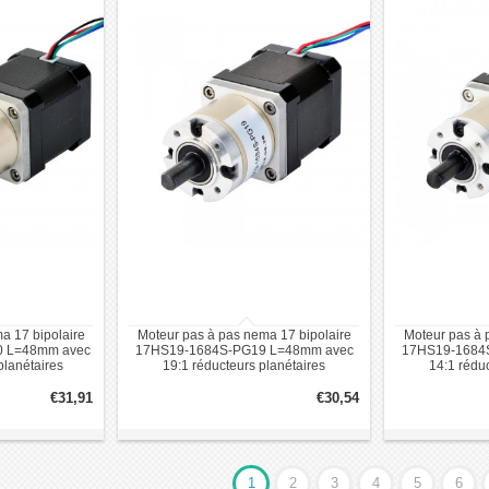
a 17 bipolaire
Moteur pas à pas nema 17 bipolaire
Moteur pas à 
0 L=48mm avec
17HS19-1684S-PG19 L=48mm avec
17HS19-1684
planétaires
19:1 réducteurs planétaires
14:1 rédu
€31,91
€30,54
1
2
3
4
5
6