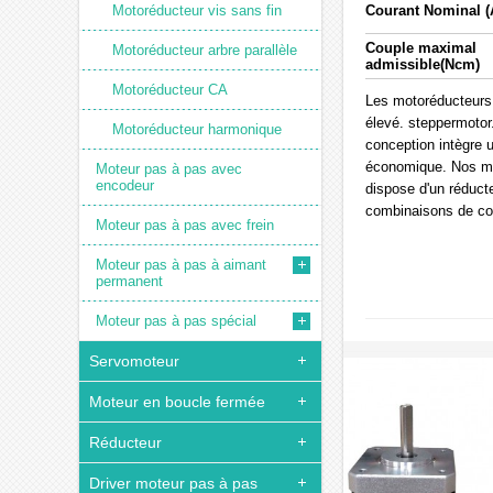
Motoréducteur vis sans fin
Courant Nominal (
Couple maximal
Motoréducteur arbre parallèle
admissible(Ncm)
Motoréducteur CA
Les motoréducteurs 
élevé. steppermotor.
Motoréducteur harmonique
conception intègre 
économique. Nos mo
Moteur pas à pas avec
encodeur
dispose d'un réducte
combinaisons de cou
Moteur pas à pas avec frein
Moteur pas à pas à aimant
permanent
Moteur pas à pas spécial
Servomoteur
Moteur en boucle fermée
Réducteur
Driver moteur pas à pas