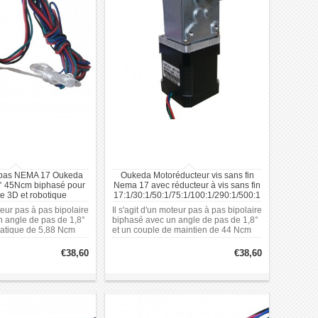
 pas NEMA 17 Oukeda
Oukeda Motoréducteur vis sans fin
° 45Ncm biphasé pour
Nema 17 avec réducteur à vis sans fin
e 3D et robotique
17:1/30:1/50:1/75:1/100:1/290:1/500:1
oteur pas à pas bipolaire
Il s'agit d'un moteur pas à pas bipolaire
 angle de pas de 1,8°
biphasé avec un angle de pas de 1,8°
tatique de 5,88 Ncm
et un couple de maintien de 44 Ncm
 fonctionne avec un
(62,31 oz.in) sans réducteur. Il
 de 0,67 A par phase
fonctionne avec un courant nominal de
€38,60
€38,60
de phase de 3,75 V. Le
1,68 A par phase et une vitesse
e une carcasse de 28 x
nominale de 400 tr/min. Conçu pour
gueur de moteur de
une utilisation sur une plage de
rein de 17,6 mm.
tension de 12 à 36 V, ce moteur offre
une grande polyvalence dans diverses
applications.