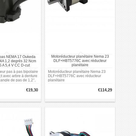
Motoréducteur planétaire Nema 23
 pas NEMA 17 Oukeda
DLF+HBT5776C avec réducteur
A 1,2 degrés 32 Ncm
planétaire
,5 A 5,4 V CC D-cut
4:1/5:1/10:1/20:1/25:1/40:1/50:1/100:1
oteur pas à pas bipolaire
Motoréducteur planétaire Nema 23
t avec arbre à denture
DLF+HBT5776C avec réducteur
 angle de pas de 1,2°,
planétaire
maintien de 32 Ncm et
4:1/5:1/10:1/20:1/25:1/40:1/50:1/100:1
inal de 1,5 A, il est
€19,30
€114,29
es applications
contrôle de précision,
botique et les systèmes
n.