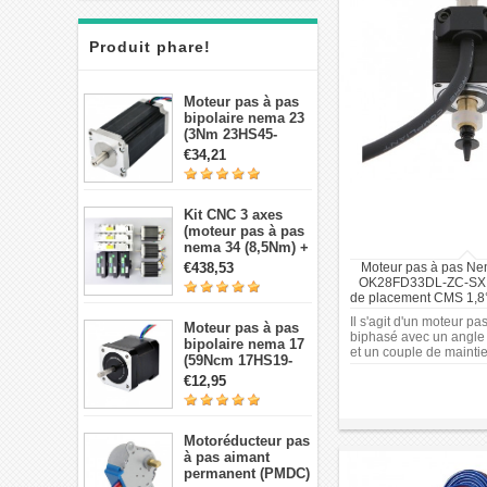
Produit phare!
Moteur pas à pas
bipolaire nema 23
(3Nm 23HS45-
4204S 4,2A 1,8 deg
€34,21
3,78V 4 fils）
Kit CNC 3 axes
(moteur pas à pas
nema 34 (8,5Nm) +
Driver + source de
€438,53
Moteur pas à pas N
courant)
OK28FD33DL-ZC-SX 
de placement CMS 1,8
avec buse d'amo
Il s'agit d'un moteur pa
Moteur pas à pas
biphasé avec un angle 
bipolaire nema 17
et un couple de mainti
(59Ncm 17HS19-
(8,49 oz·in). Il fonctio
2004S1 2A 4 fils
€12,95
plage de tension de 12 
avec câble 1m et
un courant nominal de 
connecteur)
Avec un boîtier de 28 
arbre de 8 mm de diamè
Motoréducteur pas
présente une longueur
à pas aimant
33,2 mm et une longueu
permanent (PMDC)
arrière de 40 mm.