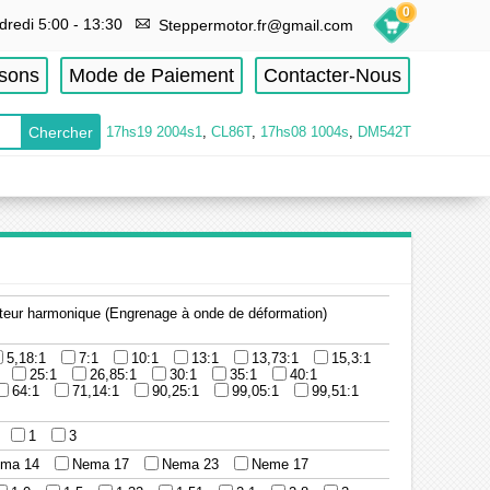
0
dredi 5:00 - 13:30
Steppermotor.fr@gmail.com
isons
Mode de Paiement
Contacter-Nous
17hs19 2004s1
,
CL86T
,
17hs08 1004s
,
DM542T
eur harmonique (Engrenage à onde de déformation)
5,18:1
7:1
10:1
13:1
13,73:1
15,3:1
25:1
26,85:1
30:1
35:1
40:1
64:1
71,14:1
90,25:1
99,05:1
99,51:1
1
3
ma 14
Nema 17
Nema 23
Neme 17