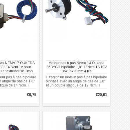
 pas NEMA17 OUKEDA
Moteur pas à pas Nema 14 Oukeda
,8° 14 Ncm 1A pour
36BYGH bipolaire 1,8° 12Ncm 1A 10V
 et extrudeuse Titan
36x36x20mm 4 fils
oteur pas à pas bipolaire
Il s'agit d'un moteur pas à pas bipolaire
 angle de pas de 1,8°
biphasé avec un angle de pas de 1,8°
tique de 14 Ncm. Il
et un couple statique de 12 Ncm. Il
 de phase de 1 A et
offre un courant de phase de 1,0 A et
une plage de tension
fonctionne sur une plage de tension
€6,75
€20,61
 est doté d'un châssis
de 12 à 24 V. Il est doté d'un châssis
m x 42 mm)
Nema 14 (36 mm x 36 mm), d'un arbre
de 5 mm de diamètre et d'une
conception en D.