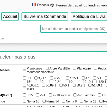
Français
Heures de travail: du lundi au ven
English
Accueil
Suivre ma Commande
Politique de Livra
Deutsch
Français
Español
 pas
ucteur pas à pas
Planétaires
Arbre Parallèle
Planétaire
Réduct
itesses
réducteur planétaire
3:1
3,71:1
4,75:1
4,25:1
4:1
5:1
15:1
19:1
19,2:1
19: 1
19,19:1
20:1
46,656:1
50,89:1
50:1
50,9:1
51,89:1
100:1
d(Max.°)
0,25
<=1
<=10 arcmin
<=15 arcmin
1,5
ride
Nema 16
Nema 34
Nema 8
Nema 11
Ne