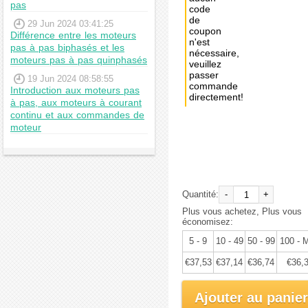
pas
code
de
29 Jun 2024 03:41:25
coupon
Différence entre les moteurs
n'est
pas à pas biphasés et les
nécessaire,
moteurs pas à pas quinphasés
veuillez
passer
19 Jun 2024 08:58:55
commande
Introduction aux moteurs pas
directement!
à pas, aux moteurs à courant
continu et aux commandes de
Achat
moteur
immédiat:
€39,51
Quantité:
-
+
Plus vous achetez, Plus vous
économisez:
5 - 9
10 - 49
50 - 99
100 - 
€37,53
€37,14
€36,74
€36,
Ajouter au panier