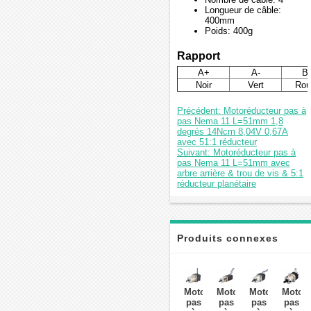
Longueur de câble:
400mm
Poids: 400g
Rapport
A+
A-
B
Noir
Vert
Rou
Précédent: Motoréducteur pas à
pas Nema 11 L=51mm 1,8
degrés 14Ncm 8,04V 0,67A
avec 51:1 réducteur
Suivant: Motoréducteur pas à
pas Nema 11 L=51mm avec
arbre arrière & trou de vis & 5:1
réducteur planétaire
Produits connexes
Motoréducteur
Motoréducteur
Motoréducteu
Motoré
pas
pas
pas
pas