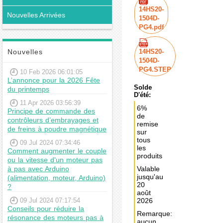
14HS20-
Nouvelles Arrivées
1504D-
PG4.pdf
Nouvelles
14HS20-
1504D-
PG4.STEP
10 Feb 2026 06:01:05
L’annonce pour la 2026 Fête
Solde
du printemps
D'été:
11 Apr 2026 03:56:39
6%
Principe de commande des
de
contrôleurs d’embrayages et
remise
de freins à poudre magnétique
sur
tous
09 Jul 2024 07:34:46
les
Comment augmenter le couple
produits
ou la vitesse d'un moteur pas
à pas avec Arduino
Valable
jusqu'au
(alimentation, moteur, Arduino)
20
?
août
09 Jul 2024 07:17:54
2026
Conseils pour réduire la
Remarque:
résonance des moteurs pas à
aucun