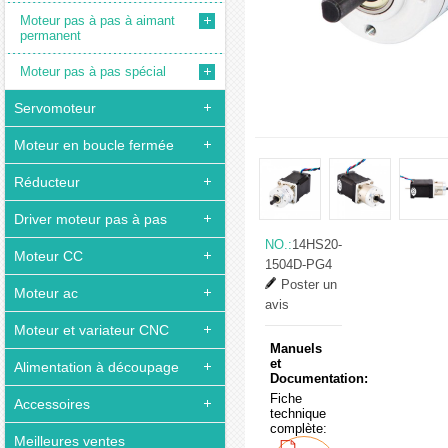
Moteur pas à pas à aimant
permanent
Moteur pas à pas spécial
Servomoteur
Moteur en boucle fermée
Réducteur
Driver moteur pas à pas
NO.:
14HS20-
Moteur CC
1504D-PG4
Poster un
Moteur ac
avis
Moteur et variateur CNC
Manuels
et
Alimentation à découpage
Documentation:
Fiche
Accessoires
technique
complète:
Meilleures ventes