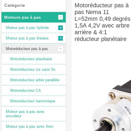
Motoréducteur planétaire économique
Motoréducteur pas à
Motoréducteur pas à pas Nema 11
Catégorie
pas Nema 11
L=52mm 0,49 degrés 1,5A 4,2V avec arbre arrière & 4:1 réducteur planétaire
Moteurs pas à pas
L=52mm 0,49 degrés
1,5A 4,2V avec arbre
Moteur pas à pas hybride
arrière & 4:1
réducteur planétaire
Moteur pas à pas linéaire
Motoréducteur pas à pas
Motoréducteur planétaire
Motoréducteur vis sans fin
Motoréducteur arbre parallèle
Motoréducteur CA
Motoréducteur harmonique
Moteur pas à pas avec
encodeur
Moteur pas à pas avec frein