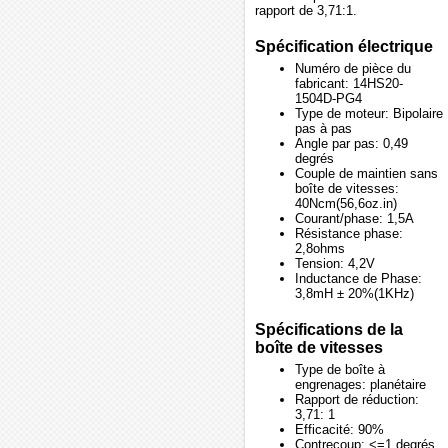
rapport de 3,71:1.
Spécification électrique
Numéro de pièce du
fabricant: 14HS20-
1504D-PG4
Type de moteur: Bipolaire
pas à pas
Angle par pas: 0,49
degrés
Couple de maintien sans
boîte de vitesses:
40Ncm(56,6oz.in)
Courant/phase: 1,5A
Résistance phase:
2,8ohms
Tension: 4,2V
Inductance de Phase:
3,8mH ± 20%(1KHz)
Spécifications de la
boîte de vitesses
Type de boîte à
engrenages: planétaire
Rapport de réduction:
3,71: 1
Efficacité: 90%
Contrecoup: <=1 degrés