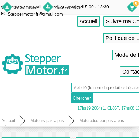
0
Heures de travail: du lundi au vendredi 5:00 - 13:30
Se connecter
Inscrivez-vous
Steppermotor.fr@gmail.com
Accueil
Suivre ma 
Politique de 
Mode de 
Contac
17hs19 2004s1
,
CL86T
,
17hs08 1
Accueil
Moteurs pas à pas
Motoréducteur pas à pas
Motoréducteur planétaire