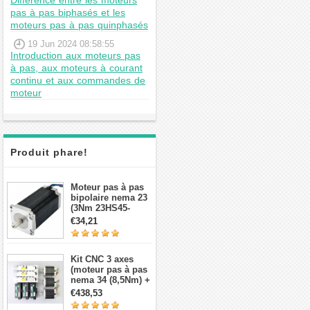
Différence entre les moteurs
pas à pas biphasés et les
moteurs pas à pas quinphasés
19 Jun 2024 08:58:55
Introduction aux moteurs pas
à pas, aux moteurs à courant
continu et aux commandes de
moteur
Produit phare!
Moteur pas à pas
bipolaire nema 23
(3Nm 23HS45-
4204S 4,2A 1,8 deg
€34,21
3,78V 4 fils）
Kit CNC 3 axes
(moteur pas à pas
nema 34 (8,5Nm) +
Driver + source de
€438,53
courant)