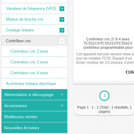
Variateur de fréquence (VFD)
Moteur de broche cnc
Guidage linéaire
Controleur cnc 2/ 3/ 4 axes
Contrôleur cnc
TC5521V/TC5531V/TC5541V
contrôleur programmable pour
Controleur cnc 2 axes
servomoteurs/moteurs pas à pa
Cet appareil est une version mise à
jour du modèle TC55. Équipé d’un
Controleur cnc 3 axes
écran couleur de 3,5 pouces, il pre
en charge la communication RS485
connectivité USB et la commutation
€106
Controleur cnc 4 axes
langue (chinois / anglais). L’image 
démarrage est personnalisable av
Actionneur linéaire électrique
une photo ou un nom d’entreprise.
Alimentation à découpage
1
Accessoires
Page 1 : 1 - 1 (Total : 1 résultats, 1
pages)
Meilleures ventes
Nouvelles Arrivées