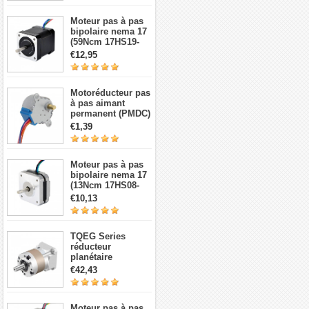
Moteur pas à pas
bipolaire nema 17
(59Ncm 17HS19-
2004S1 2A 4 fils
€12,95
avec câble 1m et
connecteur)
Motoréducteur pas
à pas aimant
permanent (PMDC)
5V 28BYJ-48,
€1,39
réduction 64:1, 4
phases 5 fils 5 V
Moteur pas à pas
bipolaire nema 17
(13Ncm 17HS08-
1004S 1,8 degré 1A
€10,13
3,5V 4 fils)
TQEG Series
réducteur
planétaire
TQEG17-G5 5:1
€42,43
contrecoup 15arc-
min pour moteur
pas à pas et
Moteur pas à pas
servomoteur Nema