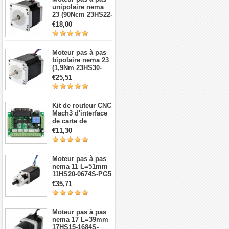
unipolaire nema
17
23 (90Ncm 23HS22-
1006S 1,8 degré 1A
€18,00
7,4V 6 fils)
Moteur pas à pas
bipolaire nema 23
(1,9Nm 23HS30-
2804S 1,8 degré
€25,51
2,8A 3,2V 4 fils)
Kit de routeur CNC
Mach3 d'interface
de carte de
dérivation CNC à 5
€11,30
axes
Moteur pas à pas
nema 11 L=51mm
11HS20-0674S-PG5
avec 5:1
€35,71
réducteurs
planétaires
Moteur pas à pas
nema 17 L=39mm
17HS15-1684S-