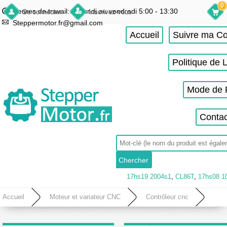
0
Heures de travail: du lundi au vendredi 5:00 - 13:30
Se connecter
Inscrivez-vous
Steppermotor.fr@gmail.com
Accueil
Suivre ma 
Politique de 
Mode de 
Contac
17hs19 2004s1
,
CL86T
,
17hs08 1
Accueil
Moteur et variateur CNC
Contrôleur cnc
Controleur cnc 2 axes