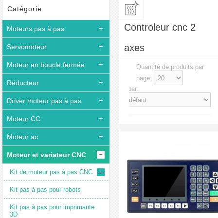
Catégorie
Controleur cnc 2
Moteurs pas à pas
axes
Servomoteur
Moteur en boucle fermée
Quantité de produits par
page:
Réducteur
Trier par:
Driver moteur pas à pas
Moteur CC
Moteur ac
Moteur et variateur CNC
Kit de moteur pas à pas CNC
Kit pas à pas pour robots
Kit pas à pas pour imprimante
3D