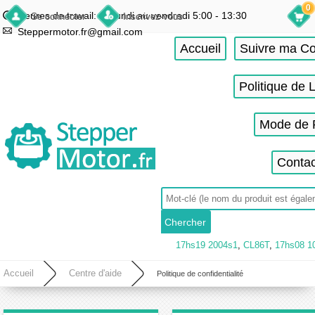
0
Heures de travail: du lundi au vendredi 5:00 - 13:30
Se connecter
Inscrivez-vous
Steppermotor.fr@gmail.com
Accueil
Suivre ma 
Politique de 
Mode de 
Contac
17hs19 2004s1
,
CL86T
,
17hs08 1
Accueil
Centre d'aide
Politique de confidentialité