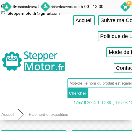
0
Heures de travail: du lundi au vendredi 5:00 - 13:30
Se connecter
Inscrivez-vous
Steppermotor.fr@gmail.com
Accueil
Suivre ma 
Politique de 
Mode de 
Contac
17hs19 2004s1
,
CL86T
,
17hs08 1
Accueil
Paiement et expédition