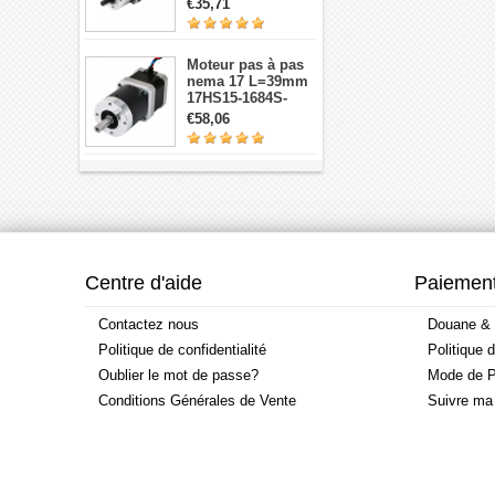
€35,71
réducteurs
planétaires
Moteur pas à pas
nema 17 L=39mm
17HS15-1684S-
HG30 avec 14:1
€58,06
réducteur
planétaire de haute
précision
Centre d'aide
Paiement
Contactez nous
Douane & 
Politique de confidentialité
Politique 
Oublier le mot de passe?
Mode de P
Conditions Générales de Vente
Suivre m