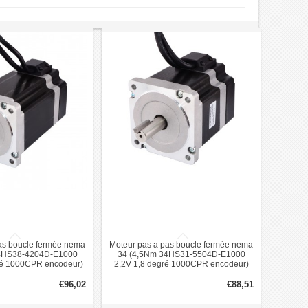
as boucle fermée nema
Moteur pas a pas boucle fermée nema
4HS38-4204D-E1000
34 (4,5Nm 34HS31-5504D-E1000
ré 1000CPR encodeur)
2,2V 1,8 degré 1000CPR encodeur)
€96,02
€88,51