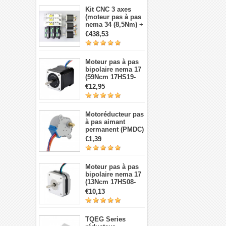
Kit CNC 3 axes
(moteur pas à pas
nema 34 (8,5Nm) +
Driver + source de
€438,53
courant)
Moteur pas à pas
bipolaire nema 17
(59Ncm 17HS19-
2004S1 2A 4 fils
€12,95
avec câble 1m et
connecteur)
Motoréducteur pas
à pas aimant
permanent (PMDC)
5V 28BYJ-48,
€1,39
réduction 64:1, 4
phases 5 fils 5 V
Moteur pas à pas
bipolaire nema 17
(13Ncm 17HS08-
1004S 1,8 degré 1A
€10,13
3,5V 4 fils)
TQEG Series