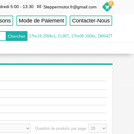
0
dredi 5:00 - 13:30
Steppermotor.fr@gmail.com
isons
Mode de Paiement
Contacter-Nous
17hs19 2004s1
,
CL86T
,
17hs08 1004s
,
DM542T
Quantité de produits par page: