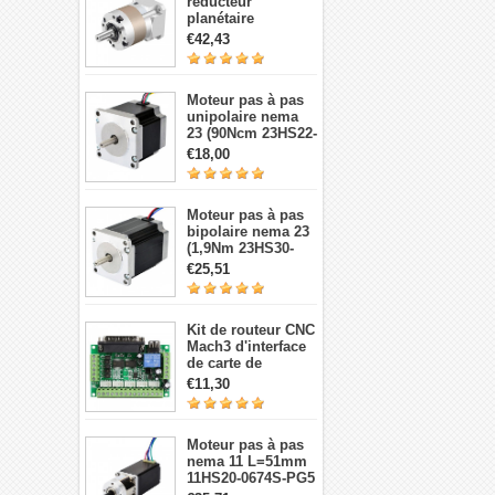
réducteur
planétaire
TQEG17-G5 5:1
€42,43
contrecoup 15arc-
min pour moteur
pas à pas et
Moteur pas à pas
servomoteur Nema
unipolaire nema
17
23 (90Ncm 23HS22-
1006S 1,8 degré 1A
€18,00
7,4V 6 fils)
Moteur pas à pas
bipolaire nema 23
(1,9Nm 23HS30-
2804S 1,8 degré
€25,51
2,8A 3,2V 4 fils)
Kit de routeur CNC
Mach3 d'interface
de carte de
dérivation CNC à 5
€11,30
axes
Moteur pas à pas
nema 11 L=51mm
11HS20-0674S-PG5
avec 5:1