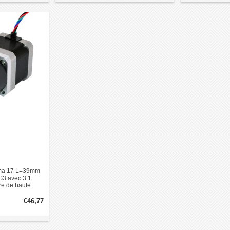
ema 17 L=39mm
3 avec 3:1
re de haute
n
€46,77