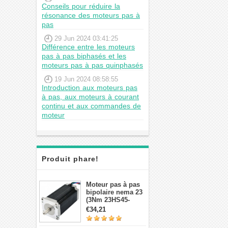
Conseils pour réduire la
résonance des moteurs pas à
pas
29 Jun 2024 03:41:25
Différence entre les moteurs
pas à pas biphasés et les
moteurs pas à pas quinphasés
19 Jun 2024 08:58:55
Introduction aux moteurs pas
à pas, aux moteurs à courant
continu et aux commandes de
moteur
Produit phare!
Moteur pas à pas
bipolaire nema 23
(3Nm 23HS45-
4204S 4,2A 1,8 deg
€34,21
3,78V 4 fils）