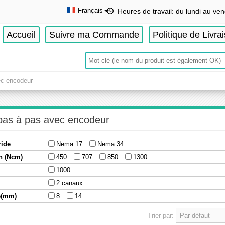
Français
Heures de travail: du lundi au ven
English
Accueil
Suivre ma Commande
Politique de Livra
Deutsch
Français
Español
ec encodeur
pas à pas avec encodeur
ride
Nema 17
Nema 34
n (Ncm)
450
707
850
1300
1000
2 canaux
re(mm)
8
14
Trier par: