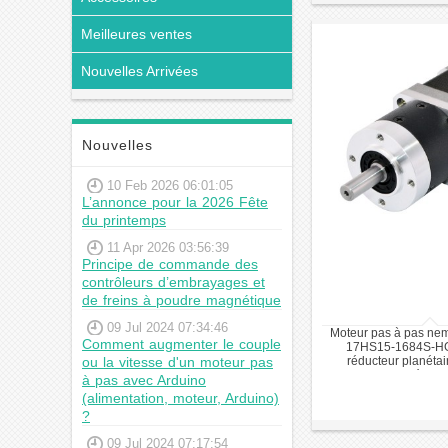
Meilleures ventes
Nouvelles Arrivées
Nouvelles
10 Feb 2026 06:01:05
L’annonce pour la 2026 Fête
du printemps
11 Apr 2026 03:56:39
Principe de commande des
contrôleurs d’embrayages et
de freins à poudre magnétique
09 Jul 2024 07:34:46
Moteur pas à pas n
Comment augmenter le couple
17HS15-1684S-HG
ou la vitesse d'un moteur pas
réducteur planétai
précisio
à pas avec Arduino
(alimentation, moteur, Arduino)
?
09 Jul 2024 07:17:54