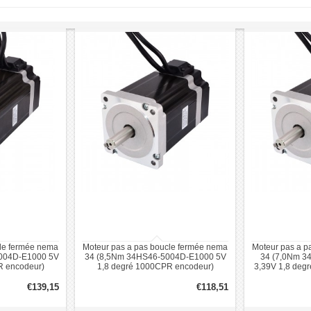
cle fermée nema
Moteur pas a pas boucle fermée nema
Moteur pas a p
004D-E1000 5V
34 (8,5Nm 34HS46-5004D-E1000 5V
34 (7,0Nm 3
R encodeur)
1,8 degré 1000CPR encodeur)
3,39V 1,8 deg
€139,15
€118,51