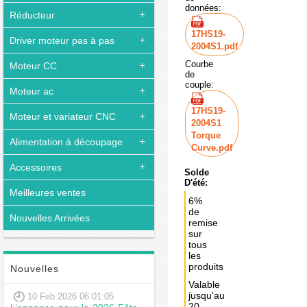
données:
Réducteur
17HS19-
Driver moteur pas à pas
2004S1.pdf
Courbe
Moteur CC
de
couple:
Moteur ac
17HS19-
Moteur et variateur CNC
2004S1
Torque
Alimentation à découpage
Curve.pdf
Accessoires
Solde
D'été:
Meilleures ventes
6%
de
Nouvelles Arrivées
remise
sur
tous
les
produits
Nouvelles
Valable
jusqu'au
10 Feb 2026 06:01:05
20