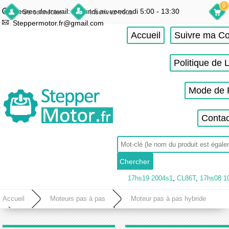
0
Heures de travail: du lundi au vendredi 5:00 - 13:30
Se connecter
Inscrivez-vous
Steppermotor.fr@gmail.com
Accueil
Suivre ma 
Politique de 
Mode de 
Contac
17hs19 2004s1
,
CL86T
,
17hs08 1
Accueil
Moteurs pas à pas
Moteur pas à pas hybride
Moteur pas à pas nema 17
Moteur pas à pas bipolaire nema 17