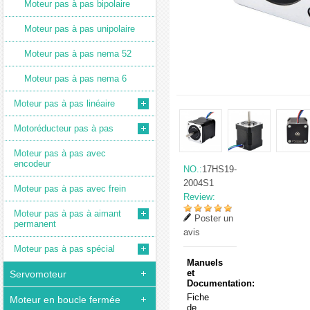
Moteur pas à pas bipolaire
Moteur pas à pas unipolaire
Moteur pas à pas nema 52
Moteur pas à pas nema 6
Moteur pas à pas linéaire
Motoréducteur pas à pas
Moteur pas à pas avec
encodeur
NO.:
17HS19-
2004S1
Moteur pas à pas avec frein
Review:
Moteur pas à pas à aimant
Poster un
permanent
avis
Moteur pas à pas spécial
Manuels
et
Servomoteur
Documentation:
Fiche
Moteur en boucle fermée
de