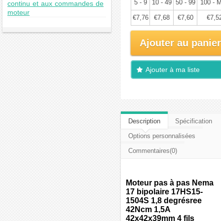
5 - 9
10 - 49
50 - 99
100 - 
continu et aux commandes de
moteur
€7,76
€7,68
€7,60
€7,5
Ajouter au panier
Ajouter à ma liste
d'envies
Description
Spécification
Options personnalisées
Commentaires(0)
Moteur pas à pas Nema
17 bipolaire 17HS15-
1504S 1,8 degrésree
42Ncm 1,5A
42x42x39mm 4 fils