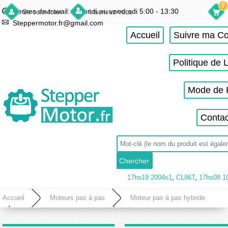
0
Heures de travail: du lundi au vendredi 5:00 - 13:30
Se connecter
Inscrivez-vous
Steppermotor.fr@gmail.com
Accueil
Suivre ma 
Politique de 
Mode de 
Contac
17hs19 2004s1
,
CL86T
,
17hs08 1
Accueil
Moteurs pas à pas
Moteur pas à pas hybride
Moteur pas à pas nema 17
Moteur pas à pas Nema 17 bipolaire