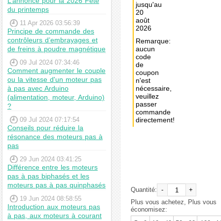
L’annonce pour la 2026 Fête
jusqu'au
du printemps
20
août
11 Apr 2026 03:56:39
2026
Principe de commande des
contrôleurs d’embrayages et
Remarque:
de freins à poudre magnétique
aucun
code
09 Jul 2024 07:34:46
de
Comment augmenter le couple
coupon
ou la vitesse d'un moteur pas
n'est
à pas avec Arduino
nécessaire,
veuillez
(alimentation, moteur, Arduino)
passer
?
commande
09 Jul 2024 07:17:54
directement!
Conseils pour réduire la
résonance des moteurs pas à
Achat
pas
immédiat:
29 Jun 2024 03:41:25
€8,17
Différence entre les moteurs
pas à pas biphasés et les
moteurs pas à pas quinphasés
Quantité:
-
+
19 Jun 2024 08:58:55
Plus vous achetez, Plus vous
Introduction aux moteurs pas
économisez:
à pas, aux moteurs à courant