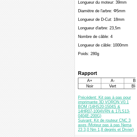
Longueur du moteur: 39mm
Diamètre de l'arbre: Φ5mm
Longueur de D-Cut: 18mm
Longueur d'arbre: 23,5m
Nombre de câble: 4
Longueur de câble: 1000mm
Poids: 280g
Rapport
A+
A-
B
Noir
Vert
Bl
Précédent: Kit pas à pas pour
imprimante 3D VORON V0.1
BOM (14HS20-1504S &
14HR07-1004VRN & 17LS13-
0404E-200G)
Suivant: Kit de routeur CNC 3
axes (Moteur pas à pas Nema
23 3,0 Nm 1,8 degrés et Drvier)