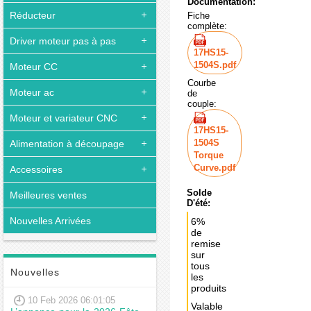
Documentation:
Réducteur
Fiche
complète:
Driver moteur pas à pas
17HS15-
1504S.pdf
Moteur CC
Courbe
Moteur ac
de
couple:
Moteur et variateur CNC
17HS15-
1504S
Alimentation à découpage
Torque
Curve.pdf
Accessoires
Solde
Meilleures ventes
D'été:
Nouvelles Arrivées
6%
de
remise
sur
tous
Nouvelles
les
produits
10 Feb 2026 06:01:05
Valable