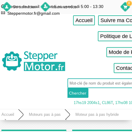
0
Heures de travail: du lundi au vendredi 5:00 - 13:30
Se connecter
Inscrivez-vous
Steppermotor.fr@gmail.com
Accueil
Suivre ma 
Politique de 
Mode de 
Contac
17hs19 2004s1
,
CL86T
,
17hs08 1
Accueil
Moteurs pas à pas
Moteur pas à pas hybride
Moteur pas à pas nema 23
Moteur pas à pas unipolaire nema 23