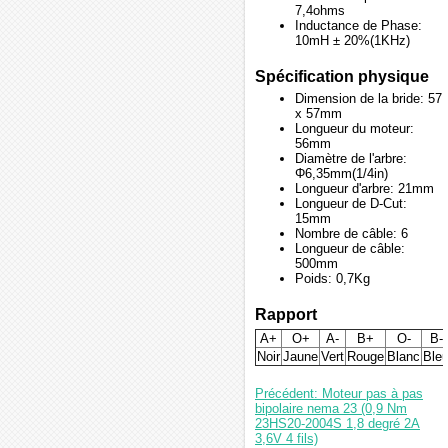
7,4ohms
Inductance de Phase:
10mH ± 20%(1KHz)
Spécification physique
Dimension de la bride: 57
x 57mm
Longueur du moteur:
56mm
Diamètre de l'arbre:
Φ6,35mm(1/4in)
Longueur d'arbre: 21mm
Longueur de D-Cut:
15mm
Nombre de câble: 6
Longueur de câble:
500mm
Poids: 0,7Kg
Rapport
A+
O+
A-
B+
O-
B-
Noir
Jaune
Vert
Rouge
Blanc
Ble
Précédent: Moteur pas à pas
bipolaire nema 23 (0,9 Nm
23HS20-2004S 1,8 degré 2A
3,6V 4 fils)