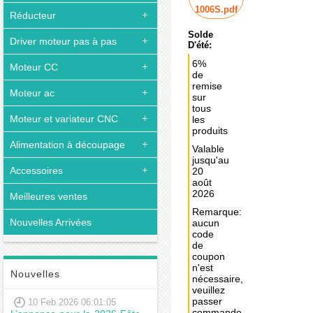
1006S.pdf
Réducteur
Solde
Driver moteur pas à pas
D'été:
6%
Moteur CC
de
remise
Moteur ac
sur
tous
Moteur et variateur CNC
les
produits
Alimentation à découpage
Valable
jusqu'au
Accessoires
20
août
2026
Meilleures ventes
Remarque:
Nouvelles Arrivées
aucun
code
de
coupon
n'est
Nouvelles
nécessaire,
veuillez
passer
10 Feb 2026 06:01:05
commande