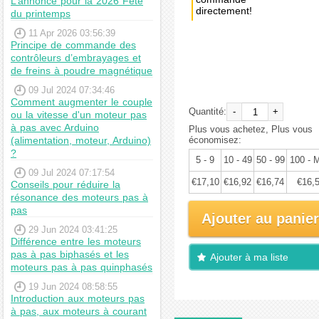
L’annonce pour la 2026 Fête
directement!
du printemps
11 Apr 2026 03:56:39
Achat
Principe de commande des
immédiat:
contrôleurs d’embrayages et
€18,00
de freins à poudre magnétique
09 Jul 2024 07:34:46
Comment augmenter le couple
Quantité:
-
+
ou la vitesse d'un moteur pas
à pas avec Arduino
Plus vous achetez, Plus vous
(alimentation, moteur, Arduino)
économisez:
?
5 - 9
10 - 49
50 - 99
100 - 
09 Jul 2024 07:17:54
€17,10
€16,92
€16,74
€16,
Conseils pour réduire la
résonance des moteurs pas à
pas
Ajouter au panier
29 Jun 2024 03:41:25
Différence entre les moteurs
pas à pas biphasés et les
Ajouter à ma liste
moteurs pas à pas quinphasés
d'envies
19 Jun 2024 08:58:55
Introduction aux moteurs pas
à pas, aux moteurs à courant