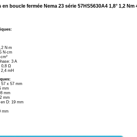
 en boucle fermée Nema 23 série 57HS5630A4 1,8° 1,2 Nm 4 
riques:
1,2 N·m
,5 N·cm
g·cm²
phase: 3 A
 0,8 Ω
: 2,4 mH
iques:
: 57 x 57 mm
56 mm
 Φ8 mm
 22 mm
e en D: 19 mm
00 mm