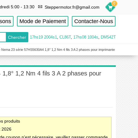
0
dredi 5:00 - 13:30
Steppermotor.fr@gmail.com
isons
Mode de Paiement
Contacter-Nous
17hs19 2004s1
,
CL86T
,
17hs08 1004s
,
DM542T
 Nema 23 série 57HS5630A4 1,8° 1,2 Nm 4 fils 3 A 2 phases pour imprimante
,8° 1,2 Nm 4 fils 3 A 2 phases pour
es produits
t 2026
e coupon n'est nécessaire, veuillez passer commande