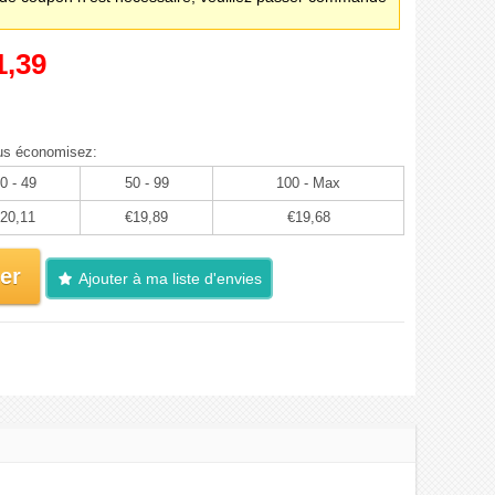
1,39
us économisez:
0 - 49
50 - 99
100 - Max
20,11
€19,89
€19,68
er
Ajouter à ma liste d'envies