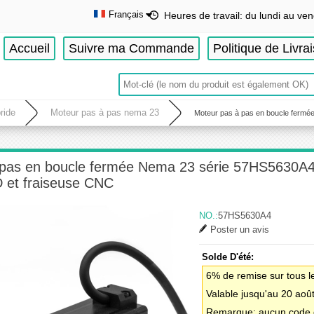
Français
Heures de travail: du lundi au ven
English
Accueil
Suivre ma Commande
Politique de Livra
Deutsch
Français
Español
ride
Moteur pas à pas nema 23
Moteur pas à pas en boucle fermée
pas en boucle fermée Nema 23 série 57HS5630A4 1
 et fraiseuse CNC
NO.:
57HS5630A4
Poster un avis
Solde D'été:
6% de remise sur tous l
Valable jusqu'au 20 aoû
Remarque: aucun code d