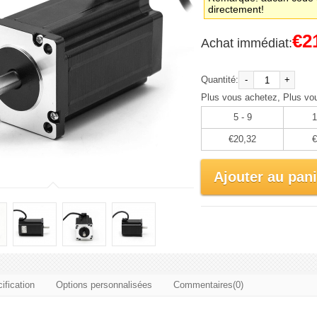
directement!
€2
Achat immédiat:
Quantité:
-
+
Plus vous achetez, Plus vo
5 - 9
1
€20,32
€
Ajouter au pani
ification
Options personnalisées
Commentaires(0)