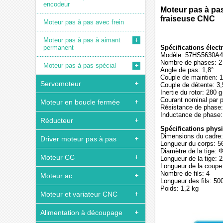
encodeur
Moteur pas à pas
fraiseuse CNC
Moteur pas à pas avec frein
Moteur pas à pas à aimant
permanent
Spécifications élect
Modèle: 57HS5630A4
Nombre de phases: 2
Moteur pas à pas spécial
Angle de pas: 1,8°
Couple de maintien: 
Servomoteur
Couple de détente: 3
Inertie du rotor: 280 
Courant nominal par 
Moteur en boucle fermée
Résistance de phase:
Inductance de phase
Réducteur
Spécifications phys
Dimensions du cadre
Driver moteur pas à pas
Longueur du corps: 
Diamètre de la tige:
Moteur CC
Longueur de la tige:
Longueur de la coup
Nombre de fils: 4
Moteur ac
Longueur des fils: 5
Poids: 1,2 kg
Moteur et variateur CNC
Alimentation à découpage