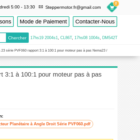
0
dredi 5:00 - 13:30
Steppermotor.fr@gmail.com
isons
Mode de Paiement
Contacter-Nous
17hs19 2004s1
,
CL86T
,
17hs08 1004s
,
DM542T
a 23 série PVF060 rapport 3:1 à 100:1 pour moteur pas à pas Nema23 /
rt 3:1 à 100:1 pour moteur pas à pas
n:
eur Planétaire à Angle Droit Série PVF060.pdf