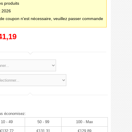
es produits
t 2026
e coupon n'est nécessaire, veuillez passer commande
41,19
us économisez:
10 - 49
50 - 99
100 - Max
€132,72
€131,31
€129,89