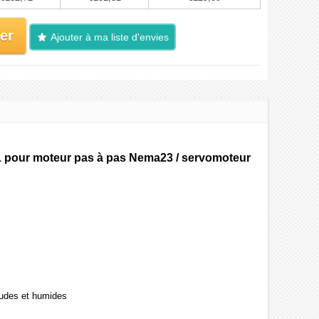
er
Ajouter à ma liste d'envies
:1 pour moteur pas à pas Nema23 / servomoteur
audes et humides