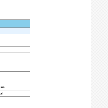
inal
al