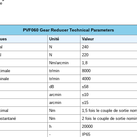
re
PVF060 Gear Reducer Technical Parameters
ques
Unité
Valeur
al
N
240
l
N
220
Nm/arcmin
1,8
ximale
tr/min
8000
inale
tr/min
4000
dB
≤58
arcmin
≤10
arcmin
≤15
ximal
Nm
1,5 fois le couple de sortie nom
nstantané
Nm
2 fois le couple de sortie nomin
h
20000
-
IP65