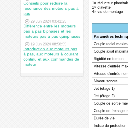
Conseils pour réduire la
1× réducteur planétai
1× clavette
résonance des moteurs pas à
4× vis de montage
pas
29 Jun 2024 03:41:25
Différence entre les moteurs
pas à pas biphasés et les
moteurs pas à pas quinphasés
Paramètres techni
Couple radial maxim
19 Jun 2024 08:58:55
Introduction aux moteurs pas
Couple axial maxima
à pas, aux moteurs à courant
Rigidité en torsion
continu et aux commandes de
moteur
Vitesse d'entrée ma
Vitesse d'entrée nom
Niveau sonore
Jet (étage 1)
Jet (étage 2)
Couple de sortie ma
Couple de freinage i
Durée de vie
Indice de protection