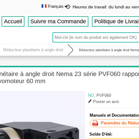
Français
Heures de travail: du lundi au ven
English
Accueil
Suivre ma Commande
Politique de Livra
Deutsch
Français
Español
Réducteur planétaire à angle droit
Réducteur planétaire à angle droit Nem
nétaire à angle droit Nema 23 série PVF060 rappo
vomoteur 60 mm
NO.:
PVF060
Poster un avis
Manuels et Documentatio
Paramètre du Réduct
Solde D'été: