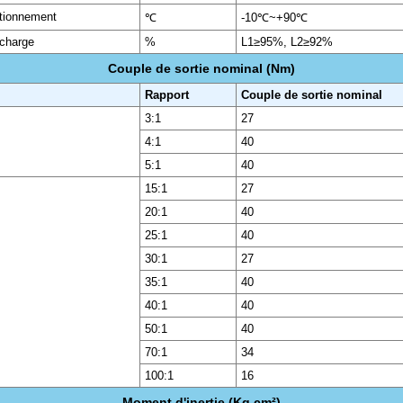
tionnement
℃
-10℃~+90℃
 charge
%
L1≥95%, L2≥92%
Couple de sortie nominal (Nm)
Rapport
Couple de sortie nominal
3:1
27
4:1
40
5:1
40
15:1
27
20:1
40
25:1
40
30:1
27
35:1
40
40:1
40
50:1
40
70:1
34
100:1
16
Moment d'inertie (Kg,cm²)