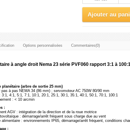
Ajouter au pani
ification
Options personnalisées
Commentaires(0)
aire à angle droit Nema 23 série PVF060 rapport 3:1 à 100
 planétaire (arbre de sortie 25 mm)
eur pas à pas NEMA 34 (86 mm) ; servomoteur AC 750W 80/90 mm
 3:1, 4:1, 5:1, 7:1, 10:1, 20:1, 25:1, 30:1, 35:1, 40:1, 50:1, 70:1, 100:1
nement : < 10 arcmin
s :
nt AGV : intégration de la direction et de la roue motrice
tovoltaïque : démarrage/arrêt fréquent sous charge due au vent
 alimentaire : environnements IP65, démarrage/arrêt fréquent, conditions ch
age :