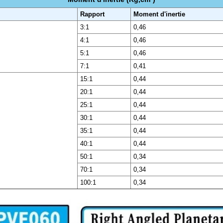
Rapport
Moment d'inertie
3:1
0,46
4:1
0,46
5:1
0,46
7:1
0,41
15:1
0,44
20:1
0,44
25:1
0,44
30:1
0,44
35:1
0,44
40:1
0,44
50:1
0,34
70:1
0,34
100:1
0,34