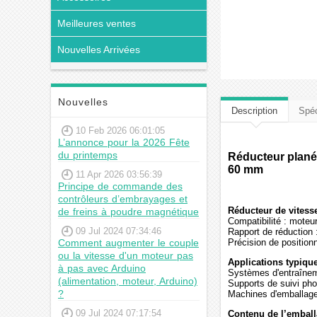
Meilleures ventes
Nouvelles Arrivées
Nouvelles
Description
Spéc
10 Feb 2026 06:01:05
L’annonce pour la 2026 Fête
du printemps
Réducteur planét
60 mm
11 Apr 2026 03:56:39
Principe de commande des
contrôleurs d’embrayages et
Réducteur de vitesse
de freins à poudre magnétique
Compatibilité : mot
09 Jul 2024 07:34:46
Rapport de réduction :
Comment augmenter le couple
Précision de position
ou la vitesse d'un moteur pas
Applications typique
à pas avec Arduino
Systèmes d'entraîneme
(alimentation, moteur, Arduino)
Supports de suivi pho
?
Machines d'emballage
09 Jul 2024 07:17:54
Contenu de l’emball