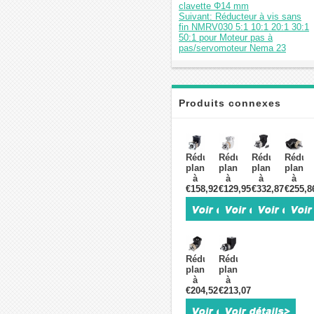
clavette Φ14 mm
Suivant: Réducteur à vis sans
fin NMRV030 5:1 10:1 20:1 30:1
50:1 pour Moteur pas à
pas/servomoteur Nema 23
Produits connexes
Réducteur
Réducteur
Réducteur
Réduct
planétaire
planétaire
planétaire
planét
à
à
à
à
angle
€158,92
angle
€129,95
angle
€332,87
angle
€255,8
droit
droit
droit
droit
Nema
série
série
série
17
RYG23
PLMG090
PLMG
série
Nema
rapport
rappor
RYG17
23
3:1
3:1
rapport
rapport
à
à
Réducteur
Réducteur
de
5:1/10:1/20:1/50:1
100:1
100:1
planétaire
planétaire
réduction
pour
pour
pour
à
à
5:1/10:1/20:1/50:1
moteur
moteurs
moteu
angle
€204,52
angle
€213,07
pas
pas
pas
droit
droit
à
à
à
Nema
Nema