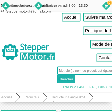
0
Heures de travail: du lundi au vendredi 5:00 - 13:30
Se connecter
Inscrivez-vous
Steppermotor.fr@gmail.com
Accueil
Suivre ma 
Politique de 
Mode de 
Contac
17hs19 2004s1
,
CL86T
,
17hs08 1
Accueil
Réducteur
Réducteur à angle droit
Réducteur planétaire à angle droit
Réducteur planétaire à angle droit