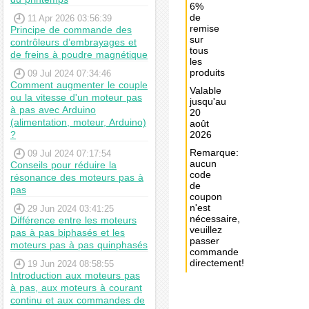
6%
de
11 Apr 2026 03:56:39
remise
Principe de commande des
sur
contrôleurs d’embrayages et
tous
de freins à poudre magnétique
les
produits
09 Jul 2024 07:34:46
Comment augmenter le couple
Valable
ou la vitesse d'un moteur pas
jusqu'au
à pas avec Arduino
20
(alimentation, moteur, Arduino)
août
?
2026
Remarque:
09 Jul 2024 07:17:54
aucun
Conseils pour réduire la
code
résonance des moteurs pas à
de
pas
coupon
n'est
29 Jun 2024 03:41:25
nécessaire,
Différence entre les moteurs
veuillez
pas à pas biphasés et les
passer
moteurs pas à pas quinphasés
commande
directement!
19 Jun 2024 08:58:55
Introduction aux moteurs pas
à pas, aux moteurs à courant
Achat
continu et aux commandes de
immédiat: