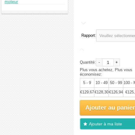
moteur
€136,49
Rapport:
Quantité:
-
+
Plus vous achetez, Plus vous
économisez:
5 - 9
10 - 49
50 - 99
100 -
€129,67
€128,30
€126,94
€125
Ajouter au panier
Ajouter à ma liste