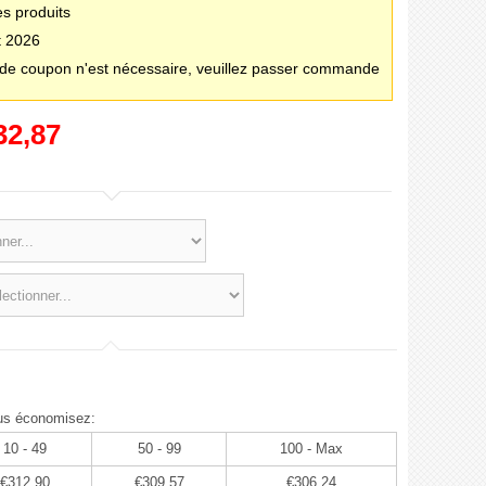
es produits
t 2026
e coupon n'est nécessaire, veuillez passer commande
32,87
us économisez:
10 - 49
50 - 99
100 - Max
€312,90
€309,57
€306,24