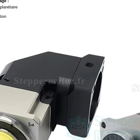
age :
planétaire
tion