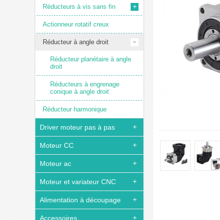
Réducteurs à vis sans fin
Actionneur rotatif creux
Réducteur à angle droit
Réducteur planétaire à angle
droit
Réducteurs à engrenage
conique à angle droit
Réducteur harmonique
Driver moteur pas à pas
Moteur CC
Moteur ac
Moteur et variateur CNC
Alimentation à découpage
Accessoires