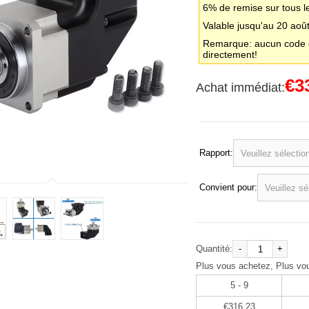
6% de remise sur tous l
Valable jusqu'au 20 aoû
Remarque: aucun code d
directement!
€3
Achat immédiat:
Rapport:
Convient pour:
Quantité:
-
+
Plus vous achetez, Plus vo
5 - 9
€316,23