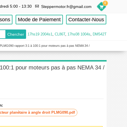
0
dredi 5:00 - 13:30
Steppermotor.fr@gmail.com
isons
Mode de Paiement
Contacter-Nous
17hs19 2004s1
,
CL86T
,
17hs08 1004s
,
DM542T
ie PLMG090 rapport 3:1 à 100:1 pour moteurs pas à pas NEMA 34 /
à 100:1 pour moteurs pas à pas NEMA 34 /
n:
teur planétaire à angle droit PLMG090.pdf