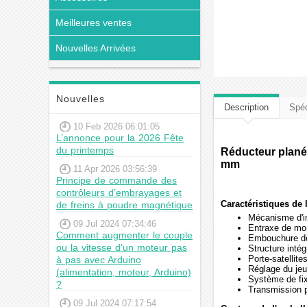
Meilleures ventes
Nouvelles Arrivées
Nouvelles
Description
Spéc
10 Feb 2026 06:01:05
L’annonce pour la 2026 Fête
du printemps
Réducteur planét
mm
11 Apr 2026 03:56:39
Principe de commande des
contrôleurs d’embrayages et
Caractéristiques de 
de freins à poudre magnétique
Mécanisme d'in
09 Jul 2024 07:34:46
Entraxe de mo
Comment augmenter le couple
Embouchure de
ou la vitesse d'un moteur pas
Structure intég
Porte-satellite
à pas avec Arduino
Réglage du jeu
(alimentation, moteur, Arduino)
Système de fix
?
Transmission p
09 Jul 2024 07:17:54