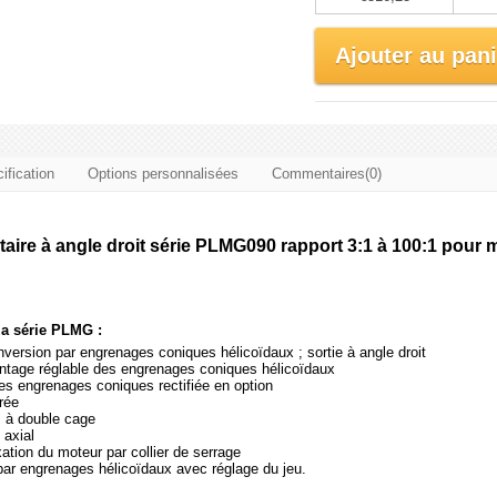
Ajouter au pani
ification
Options personnalisées
Commentaires(0)
aire à angle droit série PLMG090 rapport 3:1 à 100:1 pour
la série PLMG :
version par engrenages coniques hélicoïdaux ; sortie à angle droit
ntage réglable des engrenages coniques hélicoïdaux
s engrenages coniques rectifiée en option
rée
s à double cage
 axial
ation du moteur par collier de serrage
ar engrenages hélicoïdaux avec réglage du jeu.