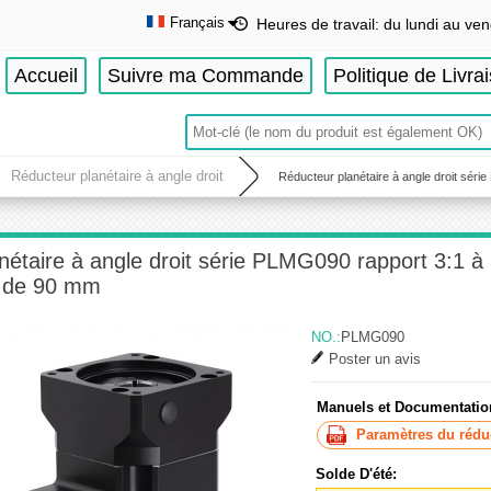
Français
Heures de travail: du lundi au ven
English
Accueil
Suivre ma Commande
Politique de Livra
Deutsch
Français
Español
Réducteur planétaire à angle droit
Réducteur planétaire à angle droit sér
nétaire à angle droit série PLMG090 rapport 3:1 
 de 90 mm
NO.:
PLMG090
Poster un avis
Manuels et Documentatio
Paramètres du réduc
Solde D'été: