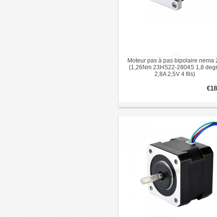
Moteur pas à pas bipolaire nema 
(1,26Nm 23HS22-2804S 1,8 deg
2,8A 2,5V 4 fils)
€18