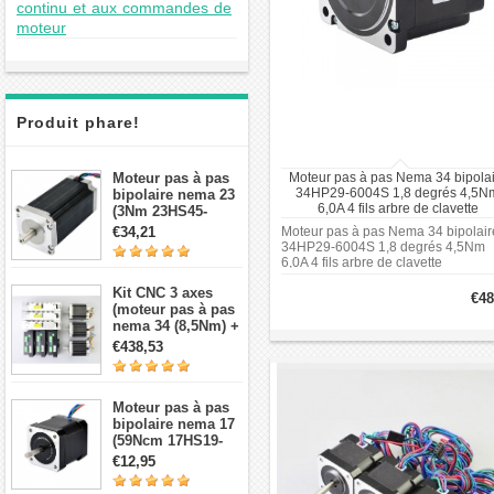
continu et aux commandes de
moteur
Produit phare!
Moteur pas à pas
Moteur pas à pas Nema 34 bipolai
34HP29-6004S 1,8 degrés 4,5N
bipolaire nema 23
6,0A 4 fils arbre de clavette
(3Nm 23HS45-
4204S 4,2A 1,8 deg
€34,21
Moteur pas à pas Nema 34 bipolair
3,78V 4 fils）
34HP29-6004S 1,8 degrés 4,5Nm
6,0A 4 fils arbre de clavette
Kit CNC 3 axes
€48
(moteur pas à pas
nema 34 (8,5Nm) +
Driver + source de
€438,53
courant)
Moteur pas à pas
bipolaire nema 17
(59Ncm 17HS19-
2004S1 2A 4 fils
€12,95
avec câble 1m et
connecteur)