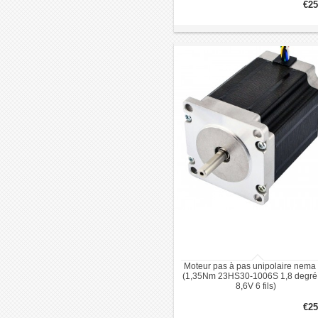
€25
Moteur pas à pas unipolaire nema
(1,35Nm 23HS30-1006S 1,8 degré
8,6V 6 fils)
€25