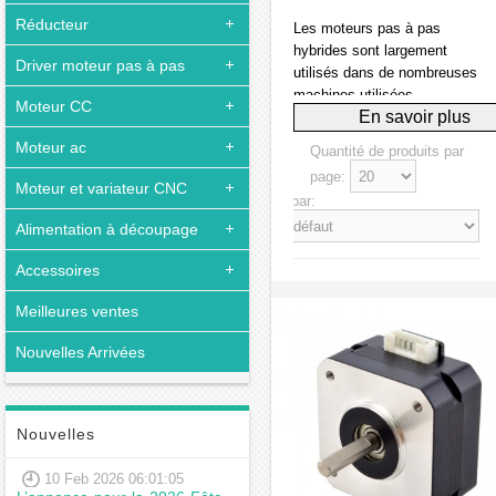
Réducteur
Les moteurs pas à pas
hybrides sont largement
Driver moteur pas à pas
utilisés dans de nombreuses
machines utilisées
Moteur CC
quotidiennement,
personnellement ou
Moteur ac
Quantité de produits par
commercialement. Il est
page:
également utilisé dans les
Moteur et variateur CNC
Trier par:
machines de billetterie, les
appareils médicaux, les
Alimentation à découpage
distributeurs automatiques,
Accessoires
les imprimantes et les
rectifieuses, les appareils de
Meilleures ventes
surveillance, les appareils
électroniques grand public et
Nouvelles Arrivées
bien plus encore.Ce qui est
plus, c’est qu’il offre une
espérance de vie plus
longue car il n’utilise pas de
Nouvelles
brosses. L'absence de
brosses le rend opérationnel
10 Feb 2026 06:01:05
pendant de longues heures