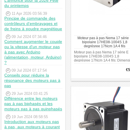
L’annonce pour la 2026 Fête
jusqu'à 7 000 heures au
du printemps
minimum.Les moteurs pas à
11 Apr 2026 03:56:39
pas hybrides combinent à la
Principe de commande des
fois un aimant permanent et
contrôleurs d’embrayages et
une réluctance variable;
de freins à poudre magnétique
ainsi, rendre un seul appareil
09 Jul 2024 07:34:46
Moteur pas à pas Nema 17 série
encore plus maniable,
Comment augmenter le couple
bipolaire 17HE08-1004S 1,8
pratique et puissant.
degrésree 17Ncm 1A 4 fils
ou la vitesse d'un moteur pas
à pas avec Arduino
Moteur pas à pas Nema 17 série E
Dans un composant de
bipolaire 17HE08-1004S 1,8
(alimentation, moteur, Arduino)
degrésree 17Ncm 1A 4 fils: Dimens
petite taille, vous pouvez
?
de la bride: 42 x 42mm. Longueur 
obtenir une puissance
moteur: 23mm. Diamètre de l'arbre:
€5
09 Jul 2024 07:17:54
Φ5mm. Longueur d'arbre: 20mm.
maximale car les utilisations
Conseils pour réduire la
des deux types sont
résonance des moteurs pas à
intégrées dans un seul
pas
périphérique.
29 Jun 2024 03:41:25
Différence entre les moteurs
pas à pas biphasés et les
moteurs pas à pas quinphasés
19 Jun 2024 08:58:55
Introduction aux moteurs pas
à pas, aux moteurs à courant