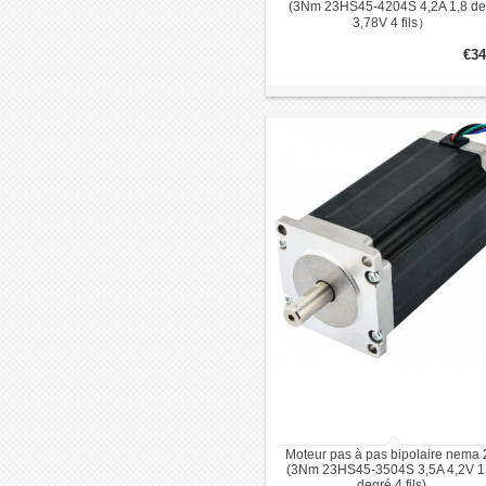
(3Nm 23HS45-4204S 4,2A 1,8 d
3,78V 4 fils）
€34
Moteur pas à pas bipolaire nema 
(3Nm 23HS45-3504S 3,5A 4,2V 1
degré 4 fils)