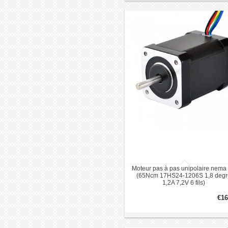
Moteur pas à pas unipolaire nema
(65Ncm 17HS24-1206S 1,8 degr
1,2A 7,2V 6 fils)
€16