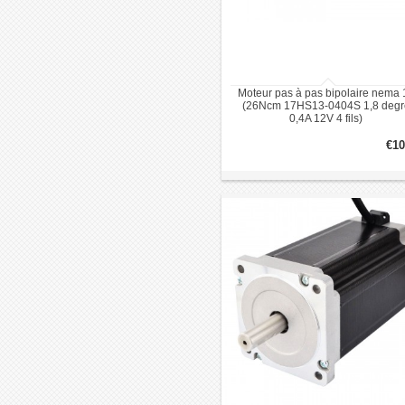
Moteur pas à pas bipolaire nema 
(26Ncm 17HS13-0404S 1,8 degr
0,4A 12V 4 fils)
€10