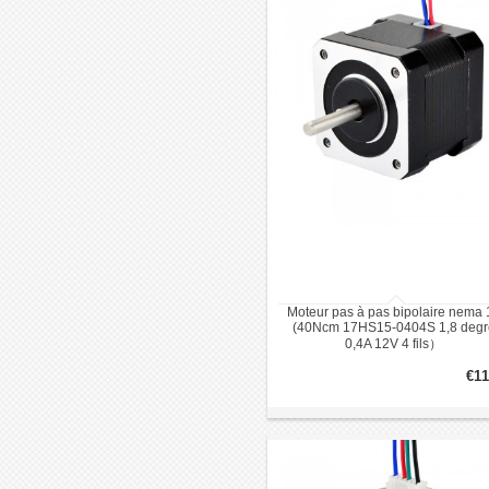
Moteur pas à pas bipolaire nema 
(40Ncm 17HS15-0404S 1,8 degr
0,4A 12V 4 fils）
€11