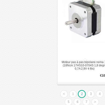
Moteur pas à pas bipolaire nema 
(18Ncm 17HS10-0704S 1,8 degr
0,7A 2,9V 4 fils)
€10
<
1
2
3
4
5
6
7
>