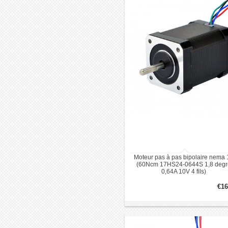
Moteur pas à pas bipolaire nema 
(60Ncm 17HS24-0644S 1,8 degr
0,64A 10V 4 fils)
€16