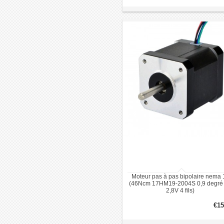
Moteur pas à pas bipolaire nema 
(46Ncm 17HM19-2004S 0,9 degré
2,8V 4 fils)
€15