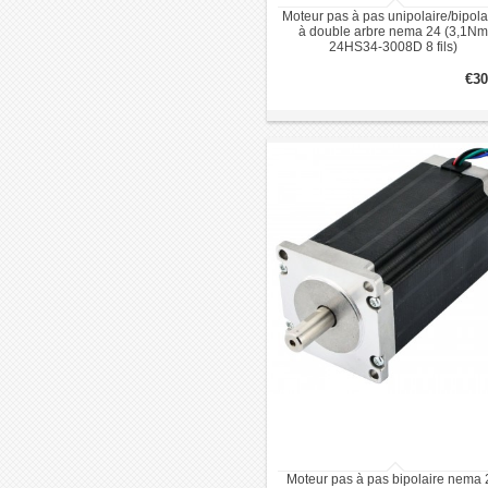
Moteur pas à pas unipolaire/bipola
à double arbre nema 24 (3,1Nm
24HS34-3008D 8 fils)
€30
Moteur pas à pas bipolaire nema 