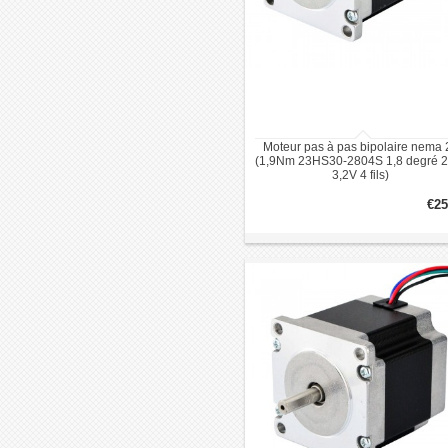
Moteur pas à pas bipolaire nema 
(1,9Nm 23HS30-2804S 1,8 degré 2
3,2V 4 fils)
€25