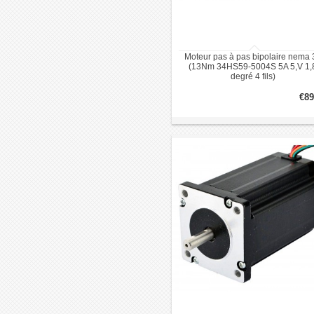
Moteur pas à pas bipolaire nema 
(13Nm 34HS59-5004S 5A 5,V 1,
degré 4 fils)
€89