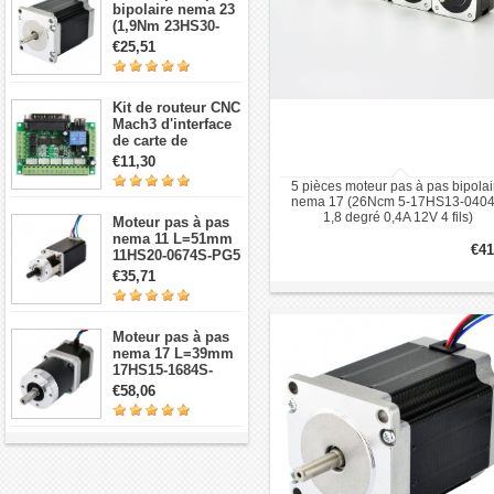
bipolaire nema 23
(1,9Nm 23HS30-
2804S 1,8 degré
€25,51
2,8A 3,2V 4 fils)
Kit de routeur CNC
Mach3 d'interface
de carte de
dérivation CNC à 5
€11,30
axes
5 pièces moteur pas à pas bipolai
nema 17 (26Ncm 5-17HS13-040
1,8 degré 0,4A 12V 4 fils)
Moteur pas à pas
nema 11 L=51mm
€41
11HS20-0674S-PG5
avec 5:1
€35,71
réducteurs
planétaires
Moteur pas à pas
nema 17 L=39mm
17HS15-1684S-
HG30 avec 14:1
€58,06
réducteur
planétaire de haute
précision