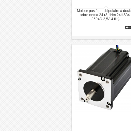
Moteur pas à pas bipolaire à doub
arbre nema 24 (3,1Nm 24HS34-
3504D 3,5A 4 fils)
€30