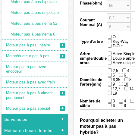
Moteur pas à pas bipolaire
Phase(ohm)
Moteur pas à pas unipolaire
-
Courant
Moteur pas à pas nema 52
Nominal (A)
Moteur pas à pas nema 6
O
Type d'arbre
Key-Way
Moteur pas à pas linéaire
D-Cut
Arbre
Arbre Simpl
Motoréducteur pas à pas
simple/double
Double arbre
arbre
Arbre unique
Moteur pas à pas avec
2,5
4
encodeur
5
6
Diamètre de
6,35
8
Moteur pas à pas avec frein
l'arbre(mm)
9
10
12,7
14
Moteur pas à pas à aimant
19
permanent
Nombre de
3
4
câble
6
8
Moteur pas à pas spécial
Servomoteur
Pourquoi acheter un
moteur pas à pas
Moteur en boucle fermée
hybride?