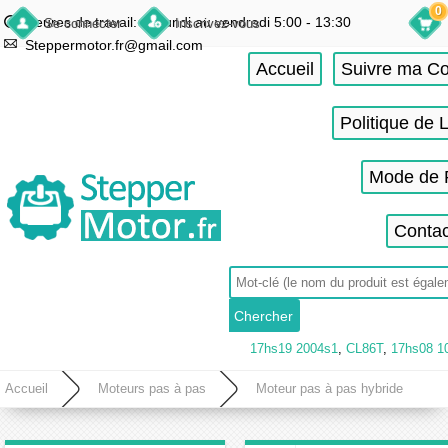
0
Heures de travail: du lundi au vendredi 5:00 - 13:30
Se connecter
Inscrivez-vous
Steppermotor.fr@gmail.com
Accueil
Suivre ma 
Politique de 
Mode de 
Contac
17hs19 2004s1
,
CL86T
,
17hs08 1
Accueil
Moteurs pas à pas
Moteur pas à pas hybride