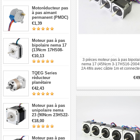
Motoréducteur pas
à pas aimant
permanent (PMDC)
5V 28BYJ-48,
€1,39
réduction 64:1, 4
phases 5 fils 5 V
Moteur pas à pas
bipolaire nema 17
(13Ncm 17HS08-
1004S 1,8 degré 1A
€10,13
3,5V 4 fils)
3 pièces moteur pas à pas bipolai
nema 17 (45Ncm 3-17HS16-2004
2A 4fils avec câble 1m et connecte
TQEG Series
réducteur
€49
planétaire
TQEG17-G5 5:1
€42,43
contrecoup 15arc-
min pour moteur
pas à pas et
Moteur pas à pas
servomoteur Nema
unipolaire nema
17
23 (90Ncm 23HS22-
1006S 1,8 degré 1A
€18,00
7,4V 6 fils)
Moteur pas à pas