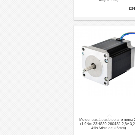
€34
Moteur pas à pas bipolaire nema 
(1,9Nm 23HS30-2804S1 2,8A 3,
4fils Arbre de Φ6mm)