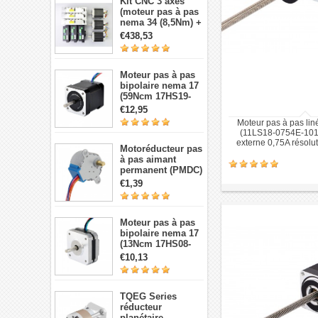
Kit CNC 3 axes
(moteur pas à pas
nema 34 (8,5Nm) +
Driver + source de
€438,53
courant)
Moteur pas à pas
bipolaire nema 17
(59Ncm 17HS19-
2004S1 2A 4 fils
€12,95
avec câble 1m et
Moteur pas à pas lin
connecteur)
(11LS18-0754E-101
externe 0,75A résolu
Motoréducteur pas
à pas aimant
permanent (PMDC)
5V 28BYJ-48,
€1,39
réduction 64:1, 4
phases 5 fils 5 V
Moteur pas à pas
bipolaire nema 17
(13Ncm 17HS08-
1004S 1,8 degré 1A
€10,13
3,5V 4 fils)
TQEG Series
réducteur
planétaire