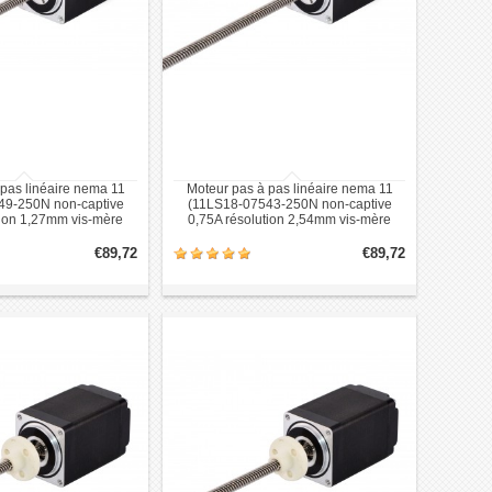
pas linéaire nema 11
Moteur pas à pas linéaire nema 11
49-250N non-captive
(11LS18-07543-250N non-captive
tion 1,27mm vis-mère
0,75A résolution 2,54mm vis-mère
250mm)
250mm)
€89,72
€89,72