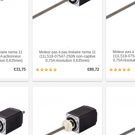
Moteur pas à 
éaire nema 11
Moteur pas à pas linéaire nema 11
(11LS18-075
A actionneur
(11LS18-07547-250N non-captive
0,75A résolu
tion 0,635mm)
0,75A résolution 0,635mm)
€33,75
€89,72