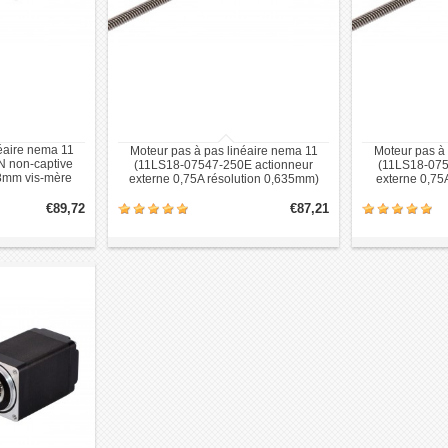
éaire nema 11
Moteur pas à pas linéaire nema 11
Moteur pas à 
 non-captive
(11LS18-07547-250E actionneur
(11LS18-075
08mm vis-mère
externe 0,75A résolution 0,635mm)
externe 0,75
)
€89,72
€87,21