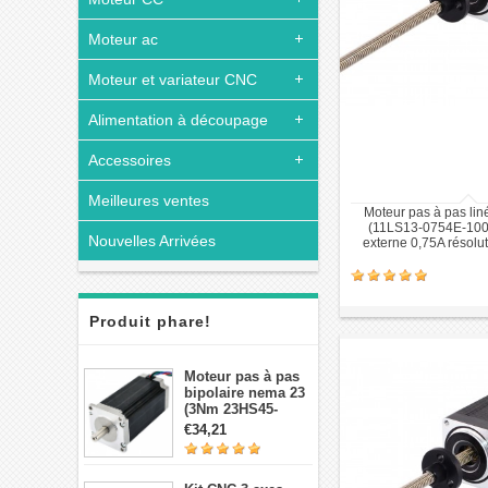
Moteur ac
Moteur et variateur CNC
Alimentation à découpage
Accessoires
Meilleures ventes
Moteur pas à pas lin
(11LS13-0754E-100
Nouvelles Arrivées
externe 0,75A résolu
Produit phare!
Moteur pas à pas
bipolaire nema 23
(3Nm 23HS45-
4204S 4,2A 1,8 deg
€34,21
3,78V 4 fils）