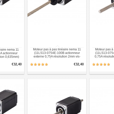
Moteur pas à pas linéaire nema 11
Moteur pas à 
éaire nema 11
(11LS13-0754E-100B actionneur
(11LS13-075
A actionneur
externe 0,75A résolution 2mm vis-
0,75A résolut
tion 0,635mm)
mère 100mm)
€32,40
€32,40