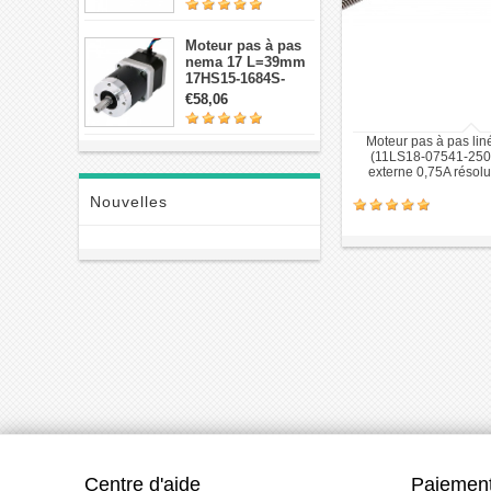
planétaires
Moteur pas à pas
nema 17 L=39mm
17HS15-1684S-
HG30 avec 14:1
€58,06
réducteur
planétaire de haute
Moteur pas à pas lin
précision
(11LS18-07541-250
externe 0,75A résol
Nouvelles
Centre d'aide
Paiement