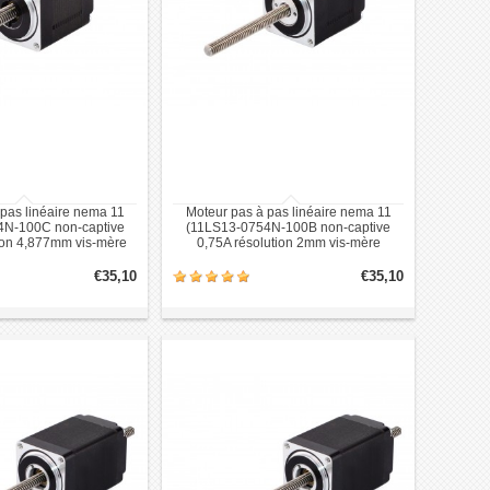
pas linéaire nema 11
Moteur pas à pas linéaire nema 11
4N-100C non-captive
(11LS13-0754N-100B non-captive
ion 4,877mm vis-mère
0,75A résolution 2mm vis-mère
100mm)
100mm)
€35,10
€35,10