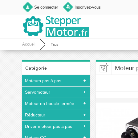
Se connecter
Inscrivez-vous
Accueil
Tags
Moteur 
Catégorie
Moteurs pas à pas
Servomoteur
Moteur en boucle fermée
Réducteur
Driver moteur pas à pas
Moteur CC