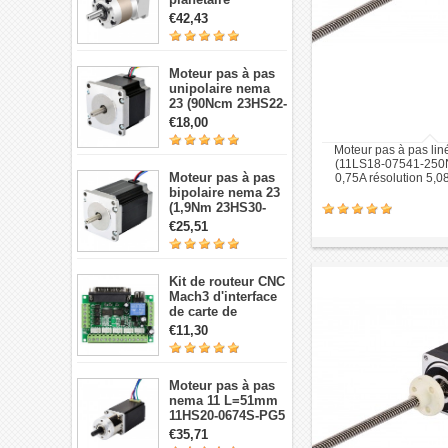
TQEG17-G5 5:1
€42,43
contrecoup 15arc-
min pour moteur
pas à pas et
Moteur pas à pas
servomoteur Nema
unipolaire nema
17
23 (90Ncm 23HS22-
1006S 1,8 degré 1A
€18,00
7,4V 6 fils)
Moteur pas à pas lin
(11LS18-07541-250N
Moteur pas à pas
0,75A résolution 5,
bipolaire nema 23
250mm
(1,9Nm 23HS30-
2804S 1,8 degré
€25,51
2,8A 3,2V 4 fils)
Kit de routeur CNC
Mach3 d'interface
de carte de
dérivation CNC à 5
€11,30
axes
Moteur pas à pas
nema 11 L=51mm
11HS20-0674S-PG5
avec 5:1
€35,71
réducteurs