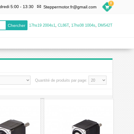
0
dredi 5:00 - 13:30
Steppermotor.fr@gmail.com
17hs19 2004s1
,
CL86T
,
17hs08 1004s
,
DM542T
Quantité de produits par page: