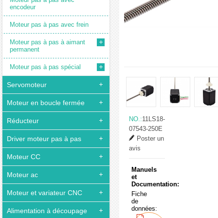
encodeur
Moteur pas à pas avec frein
Moteur pas à pas à aimant
permanent
Moteur pas à pas spécial
Servomoteur
Moteur en boucle fermée
NO.:
11LS18-
Réducteur
07543-250E
Driver moteur pas à pas
Poster un
avis
Moteur CC
Manuels
Moteur ac
et
Documentation:
Moteur et variateur CNC
Fiche
de
données:
Alimentation à découpage