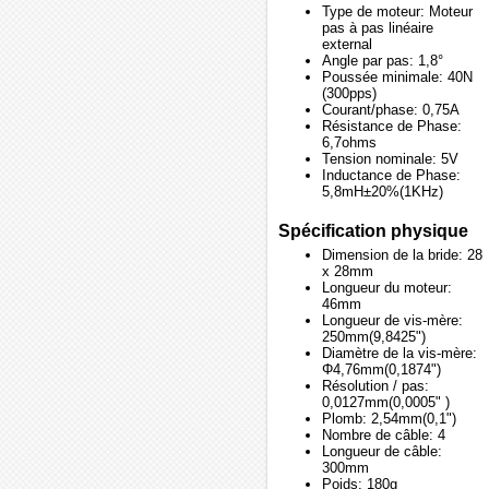
Type de moteur: Moteur
pas à pas linéaire
external
Angle par pas: 1,8°
Poussée minimale: 40N
(300pps)
Courant/phase: 0,75A
Résistance de Phase:
6,7ohms
Tension nominale: 5V
Inductance de Phase:
5,8mH±20%(1KHz)
Spécification physique
Dimension de la bride: 28
x 28mm
Longueur du moteur:
46mm
Longueur de vis-mère:
250mm(9,8425")
Diamètre de la vis-mère:
Φ4,76mm(0,1874")
Résolution / pas:
0,0127mm(0,0005" )
Plomb: 2,54mm(0,1")
Nombre de câble: 4
Longueur de câble:
300mm
Poids: 180g