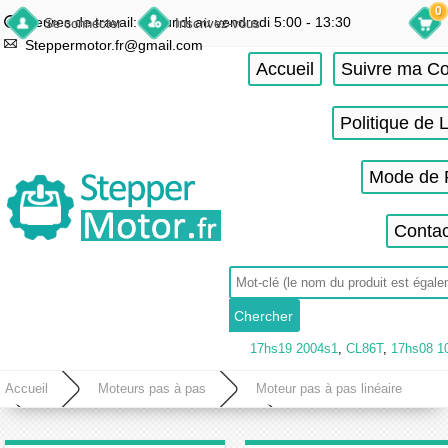
0
Heures de travail: du lundi au vendredi 5:00 - 13:30
Se connecter
Inscrivez-vous
Steppermotor.fr@gmail.com
Accueil
Suivre ma 
Politique de 
Mode de 
Contac
17hs19 2004s1
,
CL86T
,
17hs08 1
Accueil
Moteurs pas à pas
Moteur pas à pas linéaire
Moteur pas à pas linéaire précision
Moteur pas à pas linéaire