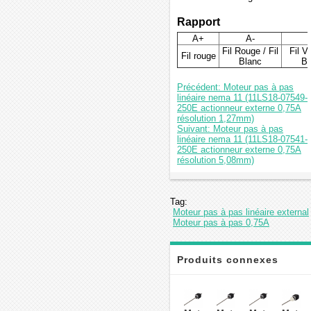
Rapport
A+
A-
Fil Rouge / Fil
Fil Ve
Fil rouge
Blanc
Bl
Précédent: Moteur pas à pas
linéaire nema 11 (11LS18-07549-
250E actionneur externe 0,75A
résolution 1,27mm)
Suivant: Moteur pas à pas
linéaire nema 11 (11LS18-07541-
250E actionneur externe 0,75A
résolution 5,08mm)
Tag:
Moteur pas à pas linéaire external
Moteur pas à pas 0,75A
Produits connexes