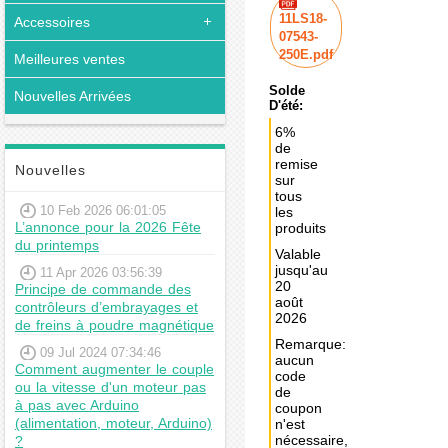
11LS18-
Accessoires
07543-
250E.pdf
Meilleures ventes
Solde
Nouvelles Arrivées
D'été:
6%
de
remise
Nouvelles
sur
tous
10 Feb 2026 06:01:05
les
L’annonce pour la 2026 Fête
produits
du printemps
Valable
jusqu'au
11 Apr 2026 03:56:39
20
Principe de commande des
août
contrôleurs d’embrayages et
2026
de freins à poudre magnétique
Remarque:
09 Jul 2024 07:34:46
aucun
Comment augmenter le couple
code
ou la vitesse d'un moteur pas
de
à pas avec Arduino
coupon
(alimentation, moteur, Arduino)
n'est
nécessaire,
?