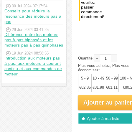
veuillez
09 Jul 2024 07:17:54
passer
Conseils pour réduire la
commande
résonance des moteurs pas à
directement!
pas
Achat
29 Jun 2024 03:41:25
immédiat:
Différence entre les moteurs
pas à pas biphasés et les
€87,21
moteurs pas à pas quinphasés
19 Jun 2024 08:58:55
Introduction aux moteurs pas
Quantité:
-
+
à pas, aux moteurs à courant
Plus vous achetez, Plus vous
continu et aux commandes de
économisez:
moteur
5 - 9
10 - 49
50 - 99
100 - 
€82,85
€81,98
€81,11
€80,
Ajouter au panier
Ajouter à ma liste
d'envies