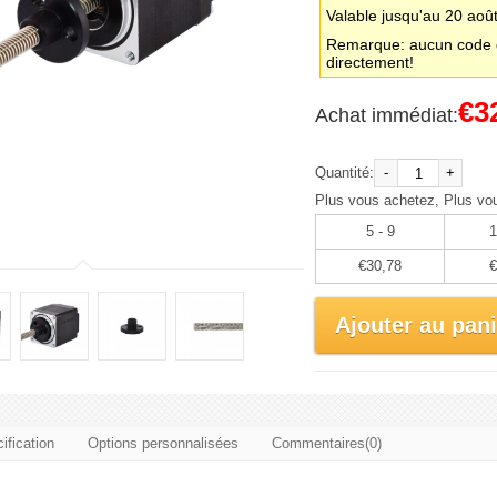
Valable jusqu'au 20 aoû
Remarque: aucun code d
directement!
€3
Achat immédiat:
Quantité:
-
+
Plus vous achetez, Plus vo
5 - 9
1
€30,78
€
Ajouter au pani
ification
Options personnalisées
Commentaires(0)