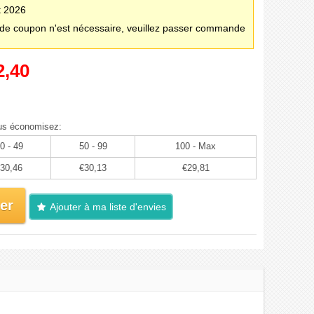
t 2026
e coupon n'est nécessaire, veuillez passer commande
2,40
us économisez:
0 - 49
50 - 99
100 - Max
30,46
€30,13
€29,81
er
Ajouter à ma liste d'envies