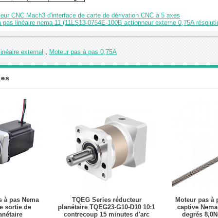
teur CNC Mach3 d'interface de carte de dérivation CNC à 5 axes
à pas linéaire nema 11 (11LS13-0754E-100B actionneur externe 0,75A résol
inéaire external
,
Moteur pas à pas 0,75A
xes
s à pas Nema
TQEG Series réducteur
Moteur pas à p
e sortie de
planétaire TQEG23-G10-D10 10:1
captive Nema 
anétaire
contrecoup 15 minutes d'arc
degrés 8,0N