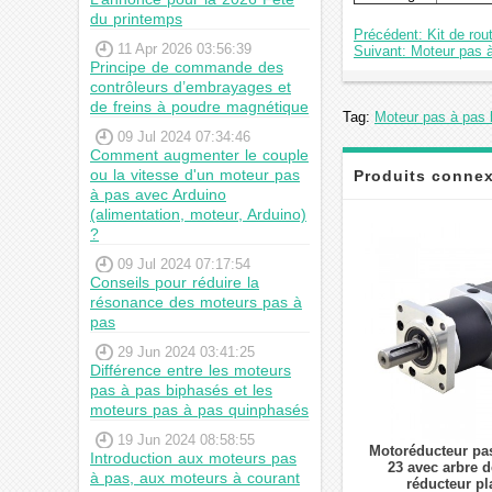
du printemps
Précédent: Kit de rou
11 Apr 2026 03:56:39
Suivant: Moteur pas 
Principe de commande des
contrôleurs d’embrayages et
de freins à poudre magnétique
Tag:
Moteur pas à pas l
09 Jul 2024 07:34:46
Comment augmenter le couple
ou la vitesse d'un moteur pas
Produits conne
à pas avec Arduino
(alimentation, moteur, Arduino)
?
09 Jul 2024 07:17:54
Conseils pour réduire la
résonance des moteurs pas à
pas
29 Jun 2024 03:41:25
Différence entre les moteurs
pas à pas biphasés et les
moteurs pas à pas quinphasés
19 Jun 2024 08:58:55
Motoréducteur pa
Introduction aux moteurs pas
23 avec arbre d
à pas, aux moteurs à courant
réducteur pl