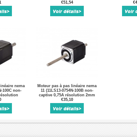
 rainure de
1
pour Moteur pas à pas Nema 23
€51,54
plomb 4,877
€4
Φ14 mm
à arbre de 10 mm
voyag
linéaire nema
Moteur pas à pas linéaire nema
N-100C non-
11 (11LS13-0754N-100B non-
résolution
captive 0,75A résolution 2mm
ère 100mm)
0
vis-mère 100mm)
€35,10