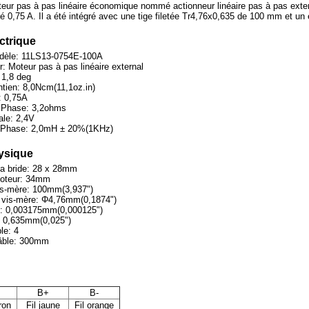
eur pas à pas linéaire économique nommé actionneur linéaire pas à pas exte
 0,75 A. Il a été intégré avec une tige filetée Tr4,76x0,635 de 100 mm et un é
ectrique
dèle: 11LS13-0754E-100A
: Moteur pas à pas linéaire external
 1,8 deg
tien: 8,0Ncm(11,1oz.in)
: 0,75A
 Phase: 3,2ohms
ale: 2,4V
 Phase: 2,0mH ± 20%(1KHz)
hysique
la bride: 28 x 28mm
moteur: 34mm
is-mère: 100mm(3,937")
a vis-mère: Φ4,76mm(0,1874")
s: 0,003175mm(0,000125")
: 0,635mm(0,025")
le: 4
âble: 300mm
B+
B-
ron
Fil jaune
Fil orange