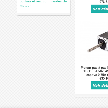
continu et aux commandes de
10:1/20:1/50:1,
€76,8
moteur
clavette 
Moteur pas à pas 
11 (11LS13-0754
captive 0,75A 
4,877mm vis-m
€35,1