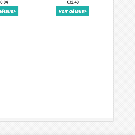
mm distance de
0,04
résolution 2mm vis-mère
€32,40
e 150mm
100mm)