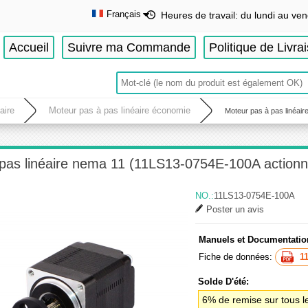
Français
Heures de travail: du lundi au ven
English
Accueil
Suivre ma Commande
Politique de Livra
Deutsch
Français
Español
aire
Moteur pas à pas linéaire économie
Moteur pas à pas linéai
pas linéaire nema 11 (11LS13-0754E-100A actionn
NO.:
11LS13-0754E-100A
Poster un avis
Manuels et Documentatio
Fiche de données:
1
Solde D'été:
6% de remise sur tous l