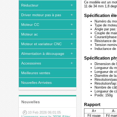
Ce modèle est un mot
Réducteur
11 de 34 mm 1,8 degré
Driver moteur pas à pas
Spécification él
Numéro du mo
Moteur CC
Type de moteur
Angle par pas:
Couple de main
Moteur ac
Courant/phase
Résistance de
Moteur et variateur CNC
Tension nomin
Inductance de
Alimentation à découpage
Spécification p
Accessoires
Dimension de 
Longueur du 
Longueur de v
Meilleures ventes
Diamètre de l
Résolution/pa
Nouvelles Arrivées
Résolution/lap
Nombre de câb
Longueur de c
Poids: 150g
Nouvelles
Rapport
A+
A-
10 Feb 2026 06:01:05
Fil rouge
Fil mar
L’annonce pour la 2026 Fête