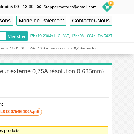
0
dredi 5:00 - 13:30
Steppermotor.fr@gmail.com
isons
Mode de Paiement
Contacter-Nous
17hs19 2004s1
,
CL86T
,
17hs08 1004s
,
DM542T
re nema 11 (11LS13-0754E-100A actionneur externe 0,75A résolution
eur externe 0,75A résolution 0,635mm)
n:
1LS13-0754E-100A.pdf
es produits