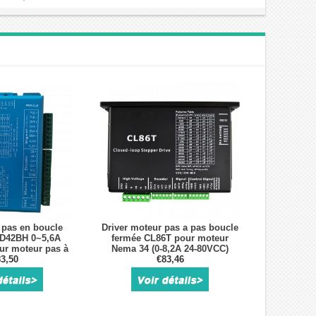
 pas en boucle
Driver moteur pas a pas boucle
D42BH 0~5,6A
fermée CL86T pour moteur
r moteur pas à
Nema 34 (0-8,2A 24-80VCC)
 Nema 23, Nema
3,50
€83,46
24