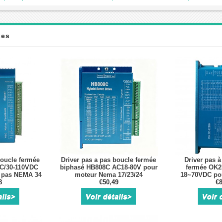
xes
boucle fermée
Driver pas a pas boucle fermée
Driver pas à
C/30-110VDC
biphasé HB808C AC18-80V pour
fermée OK2
à pas NEMA 34
moteur Nema 17/23/24
18~70VDC pou
8
€50,49
pas Nema 17,
€8