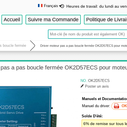
Français
Heures de travail: du lundi au ven
English
Accueil
Suivre ma Commande
Politique de Livra
Deutsch
Français
Español
as boucle fermée
Driver moteur pas a pas boucle fermée OK2D57ECS pour mot
r pas a pas boucle fermée OK2D57ECS pour mote
NO.:
OK2D57ECS
Poster un avis
Manuels et Documentatio
Manuel du driver:
OK
Solde D'été:
6% de remise sur tous l