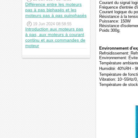
Courant du signal lo
Différence entre les moteurs
Fréquence d'entrée d
pas à pas biphasés et les
Courant logique du po
moteurs pas à pas quinphasés
Résistance à la tensi
Puissance: 150W
19 Jun 2024 08:58:55
Résistance d'isolem
Introduction aux moteurs pas
Poids:300g;
à pas, aux moteurs à courant
continu et aux commandes de
moteur
Environnement d'expl
Refroidissement: Refr
Environnement: Évitez 
Température ambian
Humidité: 40%RH－
Température de fon
Vibration: 10~55Hz/
Température de sto