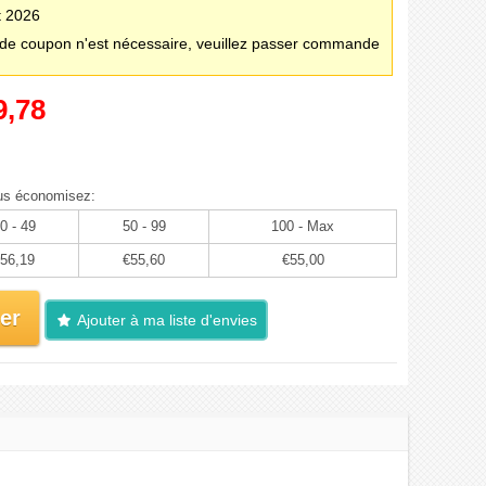
t 2026
e coupon n'est nécessaire, veuillez passer commande
9,78
us économisez:
0 - 49
50 - 99
100 - Max
56,19
€55,60
€55,00
er
Ajouter à ma liste d'envies