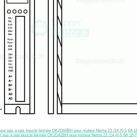
oteur pas a pas boucle fermée OK2D60BH pour moteur Nema 23 /24 (0-5,6A 
ur pas a pas boucle fermée OK2D42BH pour moteur Nema 23 /24 (0-5,6A 18-