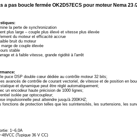
as a pas boucle fermée OK2D57ECS pour moteur Nema 23 /2
istiques:
mine la perte de synchronization
nt plus large – couple plus élevé et vitesse plus élevée
fement du moteur et efficacité accrue
aible bruit du moteur
 marge de couple élevée
jours stable
age et à faible vitesse, grande rigidité à l'arrêt
ormance:
lle puce DSP double cœur dédiée au contrôle moteur 32 bits;
es avancés de contrôle de courant vectoriel, de vitesse et de position en bou
 statique et dynamique peut être réglé automatiquement;
vec un encodeur haute précision de 1000 lignes;
rentiel isolée par optocoupleur;
se impulsionnelle peut atteindre jusqu'à 200KHZ;
s fonctions de protection telles que les surintensités, les surtensions, les sur
ortie: 1~6,0A
4~48VCC (Typique 36 V CC)