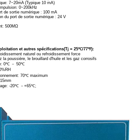
gique: 7~20mA (Typique 10 mA)
'impulsion: 0~200kHz
rt de sortie numérique : 100 mA
on du port de sortie numérique : 24 V
ent: 500MΩ
oitation et autres spécifications(Tj = 25℃/77℉):
oidissement naturel ou refroidissement force
la poussière, le brouillard d'huile et les gaz corrosifs
te: 0℃ － 50℃
90%RH
ctionnement: 70℃ maximum
0,15mm
ckage: -20℃ －+65℃;