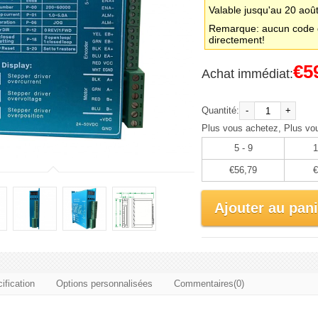
Valable jusqu'au 20 aoû
Remarque: aucun code d
directement!
€5
Achat immédiat:
Quantité:
-
+
Plus vous achetez, Plus vo
5 - 9
1
€56,79
€
Ajouter au pani
ification
Options personnalisées
Commentaires(0)