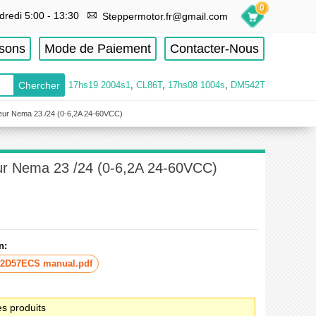
0
dredi 5:00 - 13:30
Steppermotor.fr@gmail.com
isons
Mode de Paiement
Contacter-Nous
17hs19 2004s1
,
CL86T
,
17hs08 1004s
,
DM542T
eur Nema 23 /24 (0-6,2A 24-60VCC)
ur Nema 23 /24 (0-6,2A 24-60VCC)
n:
2D57ECS manual.pdf
es produits