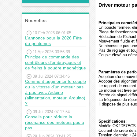
Driver moteur p
Nouvelles
Principales caractér
En boucle fermée, éli
Plage de fonctionneme
10 Feb 2026 06:01:05
Réduction de l'échauf
L’annonce pour la 2026 Fête
Mouvement fluide et f
du printemps
Ne nécessite pas une
Pas de réglage et tou
11 Apr 2026 03:56:39
Couple élevé au démarr
Principe de commande des
contrôleurs d’embrayages et
de freins à poudre magnétique
Paramètres de perf
09 Jul 2024 07:34:46
Adoption d'une nouve
Comment augmenter le couple
Adopter des algorithm
Le rapport de courant
ou la vitesse d'un moteur pas
Le moteur est livré a
à pas avec Arduino
Entrée de signal diffé
(alimentation, moteur, Arduino)
La fréquence de répon
?
Il dispose de plusieur
09 Jul 2024 07:17:54
Conseils pour réduire la
Specifications:
résonance des moteurs pas à
Modèle:OK2D57ECS
pas
Courant de crête de s
Tension d'entrée: +2
29 Jun 2024 03:41:25