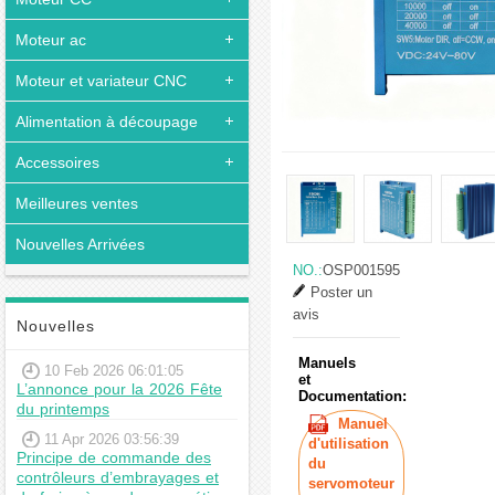
Moteur ac
Moteur et variateur CNC
Alimentation à découpage
Accessoires
Meilleures ventes
Nouvelles Arrivées
NO.:
OSP001595
Poster un
avis
Nouvelles
Manuels
10 Feb 2026 06:01:05
et
L’annonce pour la 2026 Fête
Documentation:
du printemps
Manuel
11 Apr 2026 03:56:39
d'utilisation
Principe de commande des
du
contrôleurs d’embrayages et
servomoteur