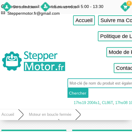
0
Heures de travail: du lundi au vendredi 5:00 - 13:30
Se connecter
Inscrivez-vous
Steppermotor.fr@gmail.com
Accueil
Suivre ma 
Politique de 
Mode de 
Contac
17hs19 2004s1
,
CL86T
,
17hs08 1
Accueil
Moteur en boucle fermée
Driver pas a pas boucle fermée
Driver pas a pas boucle fermée biphasé