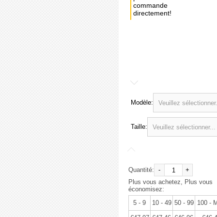
commande
directement!
Achat
immédiat:
€50,49
Modèle:
Taille:
Quantité:
-
+
Plus vous achetez, Plus vous
économisez:
5 - 9
10 - 49
50 - 99
100 - 