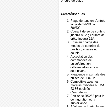
erreurs de suivi.
Caractéristiques
Plage de tension d'entrée
large de 24VDC à
80VDC.
Courant de sortie continu
jusqu'à 8,0A ; courant de
crête jusqu'à 13A.
Prise en charge des
modes de contrôle de
position, vitesse et
couple.
Acceptation des
commandes de
pulse/direction
différentielles et à un
seul niveau.
Fréquence maximale des
pulses de 500kHz.
Compatible avec les
moteurs hybrides NEMA
23-86 équipés
d'encodeurs.
Port série RS232 pour la
configuration et la
surveillance.
Réglage de la résolution