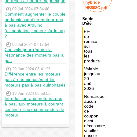
de freins à poudre magnétique
hybride
HB808C.pdf
09 Jul 2024 07:34:46
Comment augmenter le couple
Solde
ou la vitesse d'un moteur pas
D'été:
à pas avec Arduino
(alimentation, moteur, Arduino)
6%
?
de
remise
09 Jul 2024 07:17:54
sur
Conseils pour réduire la
tous
résonance des moteurs pas à
les
pas
produits
Valable
29 Jun 2024 03:41:25
jusqu'au
Différence entre les moteurs
20
pas à pas biphasés et les
août
moteurs pas à pas quinphasés
2026
19 Jun 2024 08:58:55
Remarque:
Introduction aux moteurs pas
aucun
à pas, aux moteurs à courant
code
continu et aux commandes de
de
moteur
coupon
n'est
nécessaire,
veuillez
passer