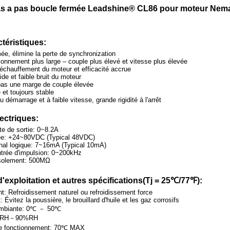
as a pas boucle fermée Leadshine® CL86 pour moteur Nema
ctéristiques:
ée, élimine la perte de synchronization
ionnement plus large – couple plus élevé et vitesse plus élevée
'échauffement du moteur et efficacité accrue
de et faible bruit du moteur
pas une marge de couple élevée
 et toujours stable
 démarrage et à faible vitesse, grande rigidité à l'arrêt
lectriques:
te de sortie: 0~8.2A
rée: +24~80VDC (Typical 48VDC)
nal logique: 7~16mA (Typical 10mA)
trée d'impulsion: 0~200kHz
isolement: 500MΩ
exploitation et autres spécifications(Tj = 25℃/77℉):
t: Refroidissement naturel ou refroidissement force
Évitez la poussière, le brouillard d'huile et les gaz corrosifs
ambiante: 0℃ － 50℃
0%RH－90%RH
e fonctionnement: 70℃ MAX