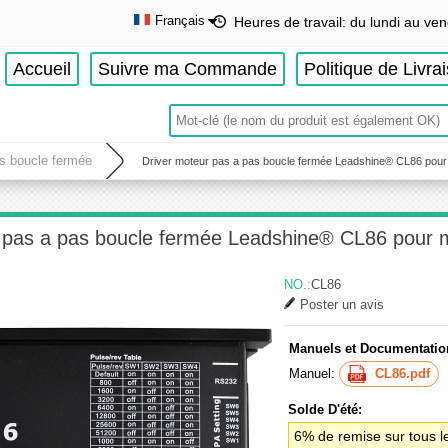
Français
Heures de travail: du lundi au ven
English
Accueil
Suivre ma Commande
Politique de Livra
Deutsch
Français
Español
as boucle fermée
Driver moteur pas a pas boucle fermée Leadshine® CL86 pou
r pas a pas boucle fermée Leadshine® CL86 pour
NO.:
CL86
Poster un avis
Manuels et Documentatio
Manuel:
CL86.pdf
Solde D'été:
6% de remise sur tous l