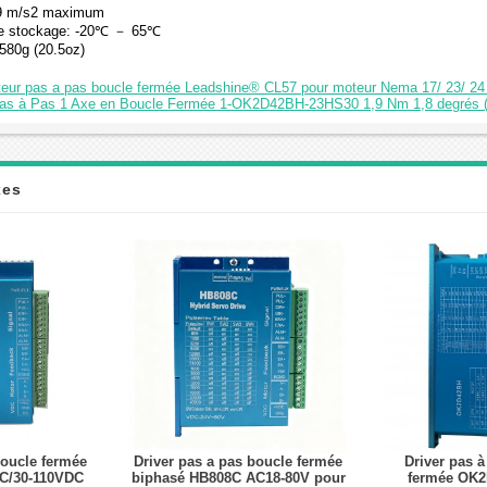
5,9 m/s2 maximum
de stockage: -20℃ － 65℃
580g (20.5oz)
teur pas a pas boucle fermée Leadshine® CL57 pour moteur Nema 17/ 23/ 24
 Pas à Pas 1 Axe en Boucle Fermée 1-OK2D42BH-23HS30 1,9 Nm 1,8 degrés (
xes
boucle fermée
Driver pas a pas boucle fermée
Driver pas à
C/30-110VDC
biphasé HB808C AC18-80V pour
fermée OK2