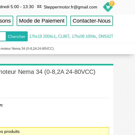
0
dredi 5:00 - 13:30
Steppermotor.fr@gmail.com
isons
Mode de Paiement
Contacter-Nous
17hs19 2004s1
,
CL86T
,
17hs08 1004s
,
DM542T
r moteur Nema 34 (0-8,2A 24-80VCC)
 moteur Nema 34 (0-8,2A 24-80VCC)
n:
es produits