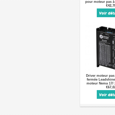
pour moteur pas 
€42,7
Driver moteur pas
fermée Leadshin
moteur Nema 17/ 2
24-48V
€67,0