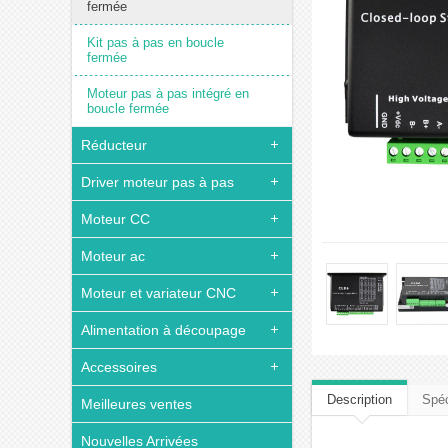
fermée
Kit pas à pas en boucle
fermée
Moteur pas à pas intégré en
boucle fermée
Réducteur
Driver moteur pas à pas
Moteur CC
Moteur ac
Moteur et variateur CNC
Alimentation à découpage
Accessoires
Description
Spéc
Meilleures ventes
Nouvelles Arrivées