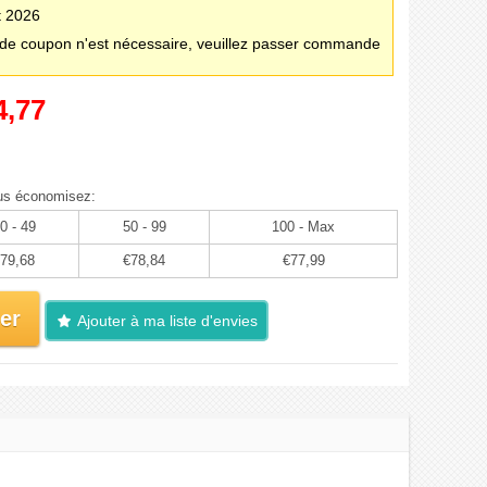
t 2026
e coupon n'est nécessaire, veuillez passer commande
4,77
us économisez:
0 - 49
50 - 99
100 - Max
79,68
€78,84
€77,99
er
Ajouter à ma liste d'envies