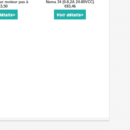
r moteur pas à
Nema 34 (0-8,2A 24-80VCC)
 Nema 23, Nema
3,50
€83,46
24