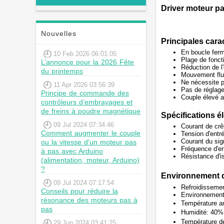
Driver moteur p
Nouvelles
Principales cara
En boucle ferm
10 Feb 2026 06:01:05
Plage de fonct
L’annonce pour la 2026 Fête
Réduction de l
du printemps
Mouvement flui
Ne nécessite 
11 Apr 2026 03:56:39
Pas de réglage
Principe de commande des
Couple élevé au
contrôleurs d’embrayages et
de freins à poudre magnétique
Spécifications é
09 Jul 2024 07:34:46
Courant de crê
Comment augmenter le couple
Tension d'ent
Courant du sig
ou la vitesse d'un moteur pas
Fréquence d'en
à pas avec Arduino
Résistance d'
(alimentation, moteur, Arduino)
?
Environnement d'
09 Jul 2024 07:17:54
Refroidissemen
Conseils pour réduire la
Environnement: 
résonance des moteurs pas à
Température 
pas
Humidité: 4
Température d
29 Jun 2024 03:41:25