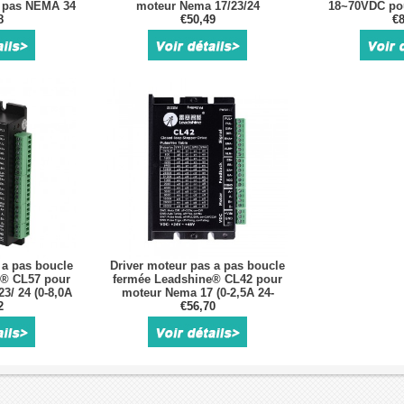
à pas NEMA 34
moteur Nema 17/23/24
18~70VDC pou
8
€50,49
pas Nema 17,
€8
 a pas boucle
Driver moteur pas a pas boucle
e® CL57 pour
fermée Leadshine® CL42 pour
3/ 24 (0-8,0A
moteur Nema 17 (0-2,5A 24-
CC)
2
48VCC)
€56,70