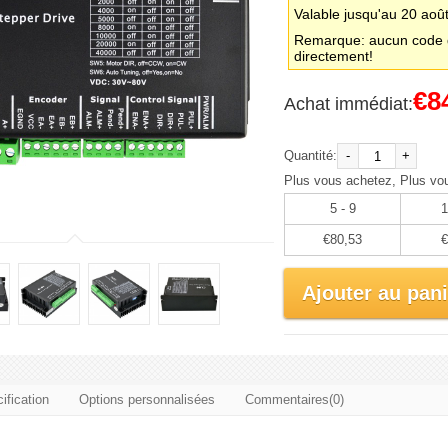
Valable jusqu'au 20 aoû
Remarque: aucun code d
directement!
€8
Achat immédiat:
Quantité:
-
+
Plus vous achetez, Plus vo
5 - 9
1
€80,53
€
Ajouter au pani
ification
Options personnalisées
Commentaires(0)