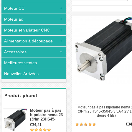
Moteur CC
Moteur ac
Moteur et variateur CNC
Alimentation à découpage
Accessoires
Meilleures ventes
Nouvelles Arrivées
Produit phare!
Moteur pas à pas bipolaire nema 
Moteur pas à pas
(3Nm 23HS45-3504S 3,5A 4,2V 1
bipolaire nema 23
degré 4 fils)
(3Nm 23HS45-
4204S 4,2A 1,8 deg
€34
€34,21
3,78V 4 fils）