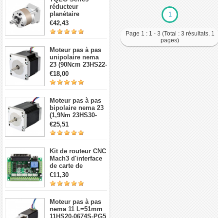
réducteur
planétaire
1
TQEG17-G5 5:1
€42,43
contrecoup 15arc-
Page 1 : 1 - 3 (Total : 3 résultats, 1
min pour moteur
pages)
pas à pas et
Moteur pas à pas
servomoteur Nema
unipolaire nema
17
23 (90Ncm 23HS22-
1006S 1,8 degré 1A
€18,00
7,4V 6 fils)
Moteur pas à pas
bipolaire nema 23
(1,9Nm 23HS30-
2804S 1,8 degré
€25,51
2,8A 3,2V 4 fils)
Kit de routeur CNC
Mach3 d'interface
de carte de
dérivation CNC à 5
€11,30
axes
Moteur pas à pas
nema 11 L=51mm
11HS20-0674S-PG5