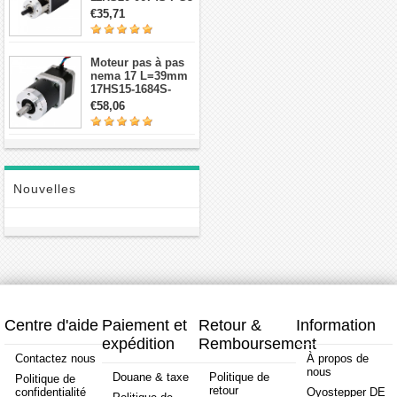
avec 5:1
€35,71
réducteurs
planétaires
Moteur pas à pas
nema 17 L=39mm
17HS15-1684S-
HG30 avec 14:1
€58,06
réducteur
planétaire de haute
précision
Nouvelles
Centre d'aide
Paiement et
Retour &
Information
expédition
Remboursement
Contactez nous
À propos de
nous
Douane & taxe
Politique de
Politique de
retour
confidentialité
Oyostepper DE