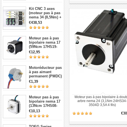
Kit CNC 3 axes
(moteur pas à pas
nema 34 (8,5Nm) +
Driver + source de
€438,53
courant)
Moteur pas à pas
bipolaire nema 17
(59Ncm 17HS19-
2004S1 2A 4 fils
€12,95
avec câble 1m et
connecteur)
Motoréducteur pas
à pas aimant
permanent (PMDC)
5V 28BYJ-48,
€1,39
réduction 64:1, 4
phases 5 fils 5 V
Moteur pas à pas
Moteur pas à pas bipolaire à doub
arbre nema 24 (3,1Nm 24HS34-
bipolaire nema 17
3504D 3,5A 4 fils)
(13Ncm 17HS08-
1004S 1,8 degré 1A
€10,13
€30
3,5V 4 fils)
TQEG Series