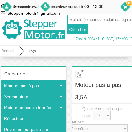
0
Heures de travail: du lundi au vendredi 5:00 - 13:30
Se connecter
Inscrivez-vous
Steppermotor.fr@gmail.com
17hs19 2004s1
,
CL86T
,
17hs08 1
Accueil
Tags
Catégorie
Moteur pas à pas
Moteurs pas à pas
3,5A
Servomoteur
Moteur en boucle fermée
Quantité de produits par
page:
Réducteur
Trier par:
Driver moteur pas à pas