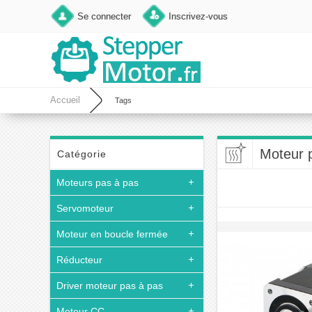
Se connecter
Inscrivez-vous
Accueil
Tags
Moteur 
Catégorie
Moteurs pas à pas
Servomoteur
Moteur en boucle fermée
Réducteur
Driver moteur pas à pas
Moteur CC