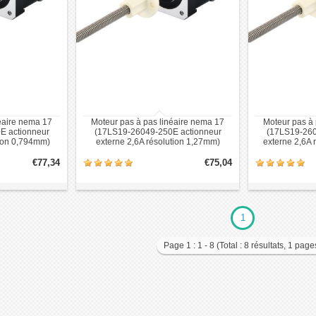
éaire nema 17
Moteur pas à pas linéaire nema 17
Moteur pas à 
E actionneur
(17LS19-26049-250E actionneur
(17LS19-260
tion 0,794mm)
externe 2,6A résolution 1,27mm)
externe 2,6A 
€77,34
€75,04
1
Page 1 : 1 - 8 (Total : 8 résultats, 1 page