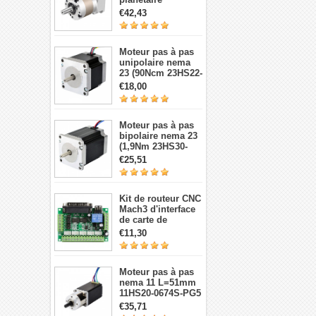
TQEG17-G5 5:1
€42,43
contrecoup 15arc-
min pour moteur
pas à pas et
Moteur pas à pas
servomoteur Nema
unipolaire nema
17
23 (90Ncm 23HS22-
1006S 1,8 degré 1A
€18,00
7,4V 6 fils)
Moteur pas à pas
bipolaire nema 23
(1,9Nm 23HS30-
2804S 1,8 degré
€25,51
2,8A 3,2V 4 fils)
Kit de routeur CNC
Mach3 d'interface
de carte de
dérivation CNC à 5
€11,30
axes
Moteur pas à pas
nema 11 L=51mm
11HS20-0674S-PG5
avec 5:1
€35,71
réducteurs