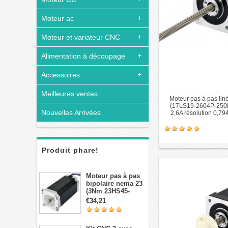
Moteur ac
Moteur et variateur CNC
Alimentation à découpage
Accessoires
Meilleures ventes
Moteur pas à pas lin
(17LS19-2604P-250N
Nouvelles Arrivées
2,6A résolution 0,7
250mm
Produit phare!
Moteur pas à pas
bipolaire nema 23
(3Nm 23HS45-
4204S 4,2A 1,8 deg
€34,21
3,78V 4 fils）