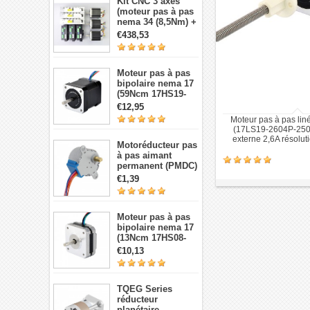
Kit CNC 3 axes
(moteur pas à pas
nema 34 (8,5Nm) +
Driver + source de
€438,53
courant)
Moteur pas à pas
bipolaire nema 17
(59Ncm 17HS19-
2004S1 2A 4 fils
€12,95
avec câble 1m et
Moteur pas à pas lin
connecteur)
(17LS19-2604P-250
externe 2,6A résolu
Motoréducteur pas
à pas aimant
permanent (PMDC)
5V 28BYJ-48,
€1,39
réduction 64:1, 4
phases 5 fils 5 V
Moteur pas à pas
bipolaire nema 17
(13Ncm 17HS08-
1004S 1,8 degré 1A
€10,13
3,5V 4 fils)
TQEG Series
réducteur
planétaire