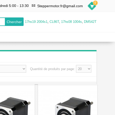
0
dredi 5:00 - 13:30
Steppermotor.fr@gmail.com
17hs19 2004s1
,
CL86T
,
17hs08 1004s
,
DM542T
Quantité de produits par page: