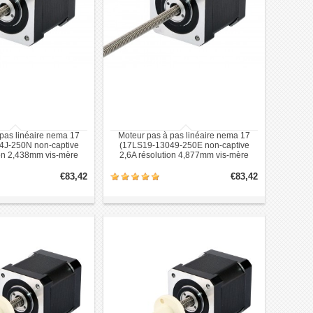
pas linéaire nema 17
Moteur pas à pas linéaire nema 17
4J-250N non-captive
(17LS19-13049-250E non-captive
ion 2,438mm vis-mère
2,6A résolution 4,877mm vis-mère
250mm)
250mm)
€83,42
€83,42