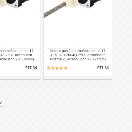
pas linéaire nema 17
Moteur pas à pas linéaire nema 17
4J-250E actionneur
(17LS19-2604Q-250E actionneur
résolution 2,4384mm)
externe 2,6A résolution 4,8774mm)
€77,34
€77,34
s)