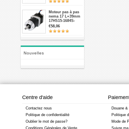
planétaires
Moteur pas à pas
nema 17 L=39mm
17HS15-1684S-
HG30 avec 14:1
€58,06
réducteur
planétaire de haute
précision
Nouvelles
Centre d'aide
Paiement
Contactez nous
Douane & 
Politique de confidentialité
Politique 
Oublier le mot de passe?
Mode de P
Conditions Générales de Vente
Suivre m