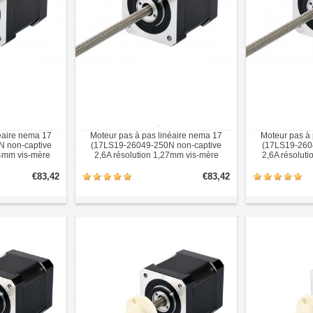
éaire nema 17
Moteur pas à pas linéaire nema 17
Moteur pas à 
 non-captive
(17LS19-26049-250N non-captive
(17LS19-260
94mm vis-mère
2,6A résolution 1,27mm vis-mère
2,6A résolut
)
250mm)
€83,42
€83,42