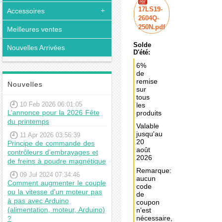
17LS19-
Accessoires
2604Q-
250N.pdf
Meilleures ventes
Solde
Nouvelles Arrivées
D'été:
6%
de
remise
Nouvelles
sur
tous
10 Feb 2026 06:01:05
les
L’annonce pour la 2026 Fête
produits
du printemps
Valable
jusqu'au
11 Apr 2026 03:56:39
20
Principe de commande des
août
contrôleurs d’embrayages et
2026
de freins à poudre magnétique
Remarque:
09 Jul 2024 07:34:46
aucun
Comment augmenter le couple
code
ou la vitesse d'un moteur pas
de
à pas avec Arduino
coupon
(alimentation, moteur, Arduino)
n'est
nécessaire,
?