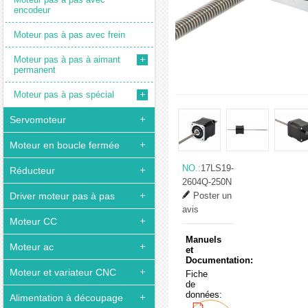
encodeur
Moteur pas à pas avec frein
Moteur pas à pas à aimant
permanent
Moteur pas à pas spécial
Servomoteur
Moteur en boucle fermée
NO.:
17LS19-
Réducteur
2604Q-250N
Driver moteur pas à pas
Poster un
avis
Moteur CC
Manuels
Moteur ac
et
Documentation:
Moteur et variateur CNC
Fiche
de
données:
Alimentation à découpage