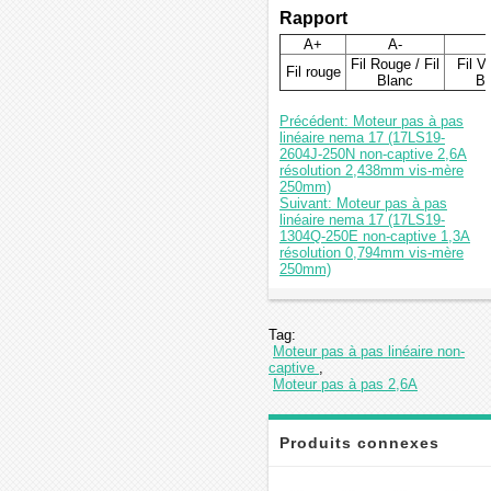
Rapport
A+
A-
Fil Rouge / Fil
Fil Ve
Fil rouge
Blanc
Bl
Précédent: Moteur pas à pas
linéaire nema 17 (17LS19-
2604J-250N non-captive 2,6A
résolution 2,438mm vis-mère
250mm)
Suivant: Moteur pas à pas
linéaire nema 17 (17LS19-
1304Q-250E non-captive 1,3A
résolution 0,794mm vis-mère
250mm)
Tag:
Moteur pas à pas linéaire non-
captive
,
Moteur pas à pas 2,6A
Produits connexes