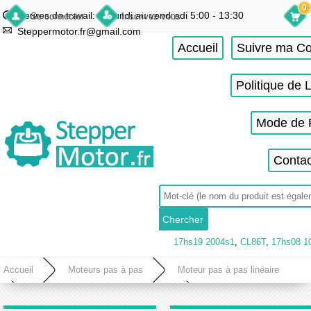
0
Heures de travail: du lundi au vendredi 5:00 - 13:30
Se connecter
Inscrivez-vous
Steppermotor.fr@gmail.com
Accueil
Suivre ma 
Politique de 
Mode de 
Contac
17hs19 2004s1
,
CL86T
,
17hs08 1
Accueil
Moteurs pas à pas
Moteur pas à pas linéaire
Moteur pas à pas linéaire précision
Moteur pas à pas linéaire