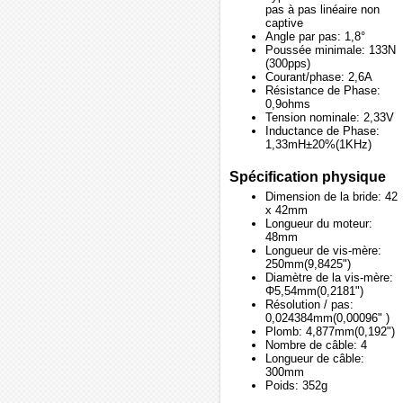
pas à pas linéaire non
captive
Angle par pas: 1,8°
Poussée minimale: 133N
(300pps)
Courant/phase: 2,6A
Résistance de Phase:
0,9ohms
Tension nominale: 2,33V
Inductance de Phase:
1,33mH±20%(1KHz)
Spécification physique
Dimension de la bride: 42
x 42mm
Longueur du moteur:
48mm
Longueur de vis-mère:
250mm(9,8425")
Diamètre de la vis-mère:
Φ5,54mm(0,2181")
Résolution / pas:
0,024384mm(0,00096" )
Plomb: 4,877mm(0,192")
Nombre de câble: 4
Longueur de câble:
300mm
Poids: 352g