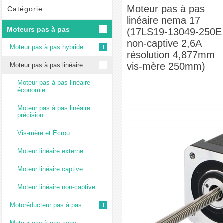
nema 17 (17LS19-13049-250E non-captive 2,6A résolution 4,877mm vis-mère 250mm)
Moteur pas à pas
Catégorie
linéaire nema 17
Moteurs pas à pas
(17LS19-13049-250E
non-captive 2,6A
Moteur pas à pas hybride
résolution 4,877mm
vis-mère 250mm)
Moteur pas à pas linéaire
Moteur pas à pas linéaire
économie
Moteur pas à pas linéaire
précision
Vis-mère et Écrou
Moteur linéaire externe
Moteur linéaire captive
Moteur linéaire non-captive
Motoréducteur pas à pas
Moteur pas à pas avec