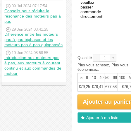
veuillez
09 Jul 2024 07:17:54
passer
Conseils pour réduire la
commande
résonance des moteurs pas à
directement!
pas
Achat
29 Jun 2024 03:41:25
immédiat:
Différence entre les moteurs
pas à pas biphasés et les
€83,42
moteurs pas à pas quinphasés
19 Jun 2024 08:58:55
Introduction aux moteurs pas
Quantité:
-
+
à pas, aux moteurs à courant
Plus vous achetez, Plus vous
continu et aux commandes de
économisez:
moteur
5 - 9
10 - 49
50 - 99
100 - 
€79,25
€78,41
€77,58
€76,
Ajouter au panier
Ajouter à ma liste
d'envies