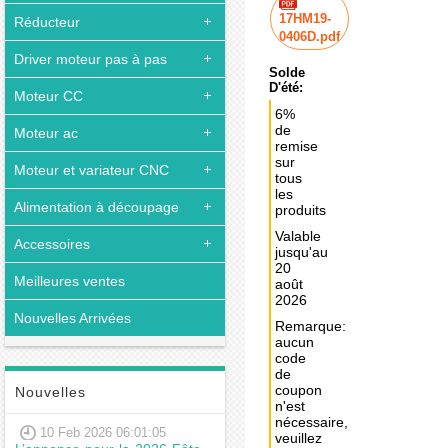
17HM19-
Réducteur
0406D.pdf
Driver moteur pas à pas
Solde
D'été:
Moteur CC
6%
de
Moteur ac
remise
sur
Moteur et variateur CNC
tous
les
Alimentation à découpage
produits
Valable
Accessoires
jusqu'au
20
Meilleures ventes
août
2026
Nouvelles Arrivées
Remarque:
aucun
code
de
coupon
Nouvelles
n'est
nécessaire,
10 Feb 2026 06:01:05
veuillez