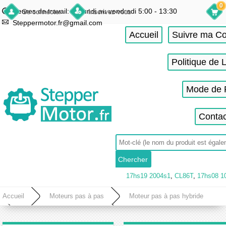
0
Heures de travail: du lundi au vendredi 5:00 - 13:30
Se connecter
Inscrivez-vous
Steppermotor.fr@gmail.com
Accueil
Suivre ma 
Politique de 
Mode de 
Contac
17hs19 2004s1
,
CL86T
,
17hs08 1
Accueil
Moteurs pas à pas
Moteur pas à pas hybride
Moteur pas à pas nema 17
Moteur pas à pas unipolaire à double