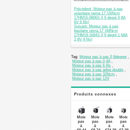
Précédent: Moteur pas à pas
unipolaire nema 17 (26Ncm
17HM15-0806S 0,9 degré 0,8A
6V 6 fils)
Suivant: Moteur pas à pas
bipolaire nema 17 (44Ncm
17HM19-1684S 0,9 degré 1,68A
2,8V 4 fils)
Tag:
Moteur pas à pas 0,9degree
,
Moteur pas à pas 0,4A
,
Moteur pas à pas 6 fils
,
Moteur pas à pas arbre double
,
Moteur pas à pas 32Ncm
,
Moteur pas à pas 12V
Produits connexes
Moteur
Moteur
Moteur
Moteu
pas
pas
pas
pas
à
à
à
à