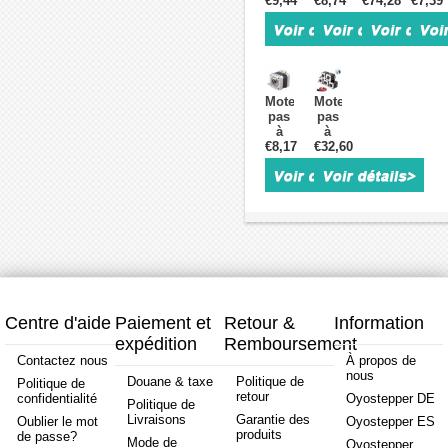
€9,44
pas
€8,74
pas
€74,28
pas
€7,39
pas
Nema
bipolaire
Nema
Nema
17
Nema
17
17
bipolaire
17
17HF24-
bipola
17HS15-
17HS13-
1805S
série
1504S-
0404S1
5
E
X1
12V
phases
1,8
Moteur
Moteur
1,8degrésree
1,8
0,5
degré
pas
pas
45Ncm
degrésree
Nm
42Nc
à
à
pour
26Ncm
0,72
1,5A
€8,17
pas
€32,60
pas
bricolage
0,4A
degrés
4
Nema
Nema
CNC/imprimante/extrudeuse
4
1,8
fils
17
17
3D
fils
A 5
bipolaire
série
fils
17HS15-
E
1504S
bipolaire
1,8
5-
degrésree
17HE15-
42Ncm
1504S
1,5A
1,8
42x42x39mm
degrés
4
42Ncm
Centre d'aide
Paiement et
Retour &
Information
fils
1,5A
expédition
Remboursement
4
fils
Contactez nous
À propos de
nous
Douane & taxe
Politique de
Politique de
retour
confidentialité
Oyostepper DE
Politique de
Livraisons
Garantie des
Oublier le mot
Oyostepper ES
produits
de passe?
Mode de
Oyostepper