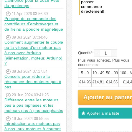
L’annonce pour la 2026 Fête
passer
du printemps
commande
directement!
11 Apr 2026 03:56:39
Principe de commande des
Achat
contrôleurs d’embrayages et
immédiat:
de freins à poudre magnétique
€15,75
09 Jul 2024 07:34:46
Comment augmenter le couple
ou la vitesse d'un moteur pas
à pas avec Arduino
Quantité:
-
+
(alimentation, moteur, Arduino)
Plus vous achetez, Plus vous
?
économisez:
09 Jul 2024 07:17:54
5 - 9
10 - 49
50 - 99
100 - 
Conseils pour réduire la
résonance des moteurs pas à
€14,96
€14,81
€14,65
€14,
pas
29 Jun 2024 03:41:25
Ajouter au panier
Différence entre les moteurs
pas à pas biphasés et les
moteurs pas à pas quinphasés
Ajouter à ma liste
19 Jun 2024 08:58:55
Introduction aux moteurs pas
d'envies
à pas, aux moteurs à courant