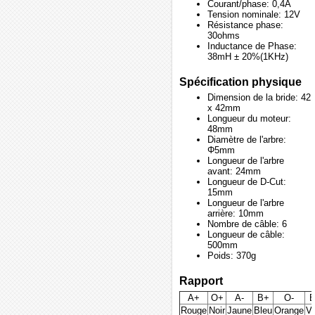
Courant/phase: 0,4A
Tension nominale: 12V
Résistance phase:
30ohms
Inductance de Phase:
38mH ± 20%(1KHz)
Spécification physique
Dimension de la bride: 42
x 42mm
Longueur du moteur:
48mm
Diamètre de l'arbre:
Φ5mm
Longueur de l'arbre
avant: 24mm
Longueur de D-Cut:
15mm
Longueur de l'arbre
arrière: 10mm
Nombre de câble: 6
Longueur de câble:
500mm
Poids: 370g
Rapport
A+
O+
A-
B+
O-
B
Rouge
Noir
Jaune
Bleu
Orange
Ve