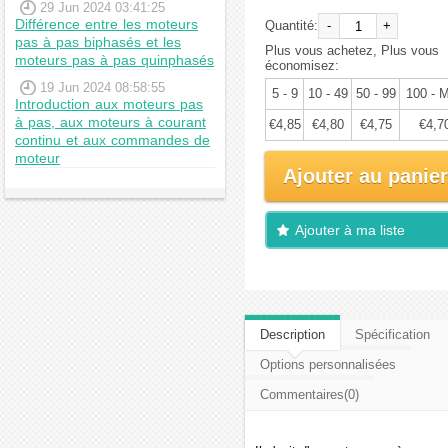
29 Jun 2024 03:41:25
Différence entre les moteurs
Quantité:
-
+
pas à pas biphasés et les
Plus vous achetez, Plus vous
moteurs pas à pas quinphasés
économisez:
19 Jun 2024 08:58:55
5 - 9
10 - 49
50 - 99
100 - 
Introduction aux moteurs pas
à pas, aux moteurs à courant
€4,85
€4,80
€4,75
€4,7
continu et aux commandes de
moteur
Ajouter au panier
Ajouter à ma liste
d'envies
Description
Spécification
Options personnalisées
Commentaires(0)