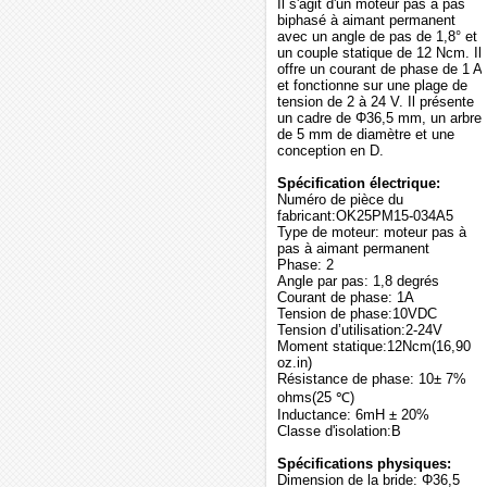
Il s'agit d'un moteur pas à pas
biphasé à aimant permanent
avec un angle de pas de 1,8° et
un couple statique de 12 Ncm. Il
offre un courant de phase de 1 A
et fonctionne sur une plage de
tension de 2 à 24 V. Il présente
un cadre de Φ36,5 mm, un arbre
de 5 mm de diamètre et une
conception en D.
Spécification électrique:
Numéro de pièce du
fabricant:OK25PM15-034A5
Type de moteur: moteur pas à
pas à aimant permanent
Phase: 2
Angle par pas: 1,8 degrés
Courant de phase: 1A
Tension de phase:10VDC
Tension d’utilisation:2-24V
Moment statique:12Ncm(16,90
oz.in)
Résistance de phase: 10± 7%
ohms(25 ℃)
Inductance: 6mH ± 20%
Classe d'isolation:B
Spécifications physiques:
Dimension de la bride: Φ36,5