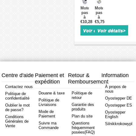
OSP001469
OK25BY15-
PM42
3,75
7,5
50-
OK42PM22-
degrés
Moteur
Moteur
degrés
5,
0186A-
49mN
pas
pas
2,45
7,5
C1
0,42A
à
à
Ncm
degrés,
7,5
4
€10,28
pas
€5,75
pas
12 V
0,24
degrés
fils
à
à
biphasé
A,
4,90
Φ42x
aimant
aimant
Φ
44
Ncm
permanent(PM)
permanent(PM)
35
mN.m
12 V
42PM48L01
20PM20L01
mm
6
7,5
18
pour
fils
degrés
degrés
imprimante
68,6mN,m
5,88mN,m
0,6A
0,5A
4
4
fils
fils
Φ42x23,5mm
Φ20x18,2mm
Centre d'aide
Paiement et
Retour &
Information
expédition
Remboursement
Contactez nous
À propos de
nous
Douane & taxe
Politique de
Politique de
retour
confidentialité
Oyostepper DE
Politique de
Livraisons
Garantie des
Oublier le mot
Oyostepper ES
produits
de passe?
Mode de
Oyostepper
Paiement
Plan du site
Conditions
English
Générales de
Suivre ma
Questions
Silnikkrokowypl
Vente
Commande
fréquemment
posées(FAQ)