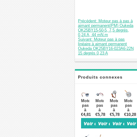
Précédent: Moteur pas à pas à
aimant permanent(PM) Oukeda
OK25BY15-50-5, 7,5 degrés,
0,24 A, 44 mN.m
Suivant: Moteur pas à pas
linéaire à aimant permanent
Oukeda OK25BY16-023A6-22N
15 degrés 0,23 A
Produits connexes
Moteur
Moteur
Moteur
Moteu
pas
pas
pas
pas
à
à
à
à
€4,81
pas
€5,78
pas
€5,78
pas
€10,28
pas
à
à
à
à
aimant
aimant
aimant
aimant
permanent(PM)
permanent(PM)
permanent(PM
perma
Oukeda
Oukeda
Oukeda
42PM9