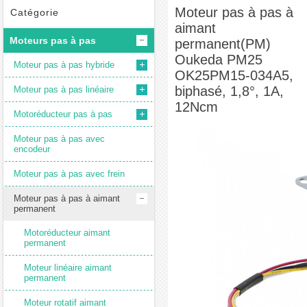
Moteur rotatif aimant permanent
Moteur pas à pas à aimant
Moteur pas à pas à
Catégorie
aimant
permanent(PM) Oukeda PM25 OK25PM15-034A5, biphasé, 1,8°, 1A, 12Ncm
Moteurs pas à pas
permanent(PM)
Oukeda PM25
Moteur pas à pas hybride
OK25PM15-034A5,
biphasé, 1,8°, 1A,
Moteur pas à pas linéaire
12Ncm
Motoréducteur pas à pas
Moteur pas à pas avec
encodeur
Moteur pas à pas avec frein
Moteur pas à pas à aimant
permanent
Motoréducteur aimant
permanent
Moteur linéaire aimant
permanent
Moteur rotatif aimant