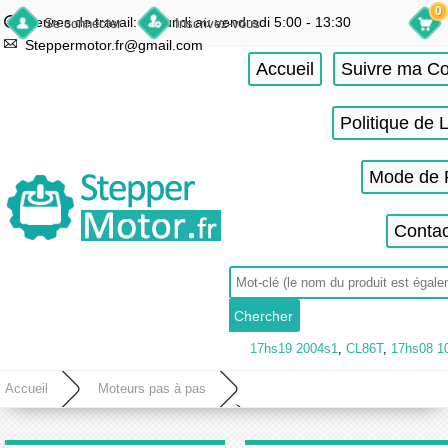
0
Heures de travail: du lundi au vendredi 5:00 - 13:30
Se connecter
Inscrivez-vous
Steppermotor.fr@gmail.com
Accueil
Suivre ma 
Politique de 
Mode de 
Contac
17hs19 2004s1
,
CL86T
,
17hs08 1
Accueil
Moteurs pas à pas
Moteur pas à pas à aimant permanent