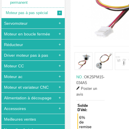
permanent
Moteur pas à pas spécial
Servomoteur
Moteur en boucle fermée
Réducteur
Driver moteur pas à pas
Moteur CC
Moteur ac
NO.:
OK25PM15-
034A5
Moteur et variateur CNC
Poster un
avis
Alimentation à découpage
Solde
Accessoires
D'été:
6%
Meilleures ventes
de
remise