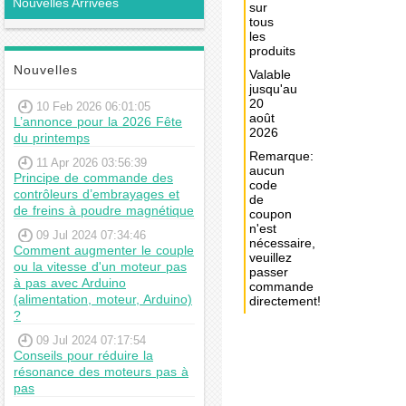
Nouvelles Arrivées
sur
tous
les
produits
Nouvelles
Valable
jusqu'au
20
10 Feb 2026 06:01:05
août
L’annonce pour la 2026 Fête
2026
du printemps
Remarque:
11 Apr 2026 03:56:39
aucun
Principe de commande des
code
contrôleurs d’embrayages et
de
de freins à poudre magnétique
coupon
n'est
09 Jul 2024 07:34:46
nécessaire,
Comment augmenter le couple
veuillez
ou la vitesse d'un moteur pas
passer
à pas avec Arduino
commande
(alimentation, moteur, Arduino)
directement!
?
Achat
09 Jul 2024 07:17:54
immédiat:
Conseils pour réduire la
résonance des moteurs pas à
€5,11
pas