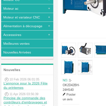
Moteur ac
Moteur et variateur CNC
Alimentation à découpage
Accessoires
Meilleures ventes
Nouvelles Arrivées
Nouvelles
10 Feb 2026 06:01:05
NO.:
1-
L’annonce pour la 2026 Fête
OK2D42BH-
du printemps
24HS40
11 Apr 2026 03:56:39
Poster
Principe de commande des
un avis
contrôleurs d’embrayages et