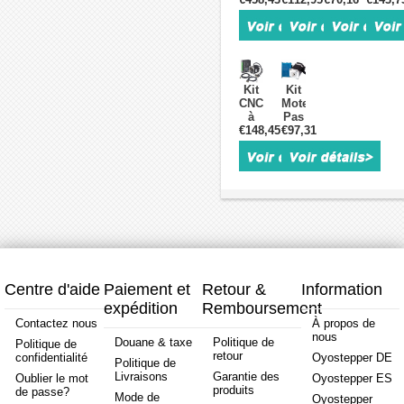
à
pas
pas
Pas
pas
à
à
1
à
boucle
boucle
Axe
boucle
fermée
fermée
en
fermée
NEMA
Nema
Boucl
5
34
23
Fermé
Kit
Kit
axes
86HB250
57HB250
1-
CNC
Moteur
avec
+
+
CL86T-
à
Pas
moteur
HBS86H
HB8080C
34HS3
€148,45
axe
€97,31
à
Nema
(moteur
+
5,8
unique
Pas
23,
pas
S350-
Nm
1-
1
contrôleur
à
24
1,8
CL86T-
Axe
et
pas
(Moteur
degrés
P45
en
alimentation
à
+
(Moteu
(Moteur
Boucle
boucle
Driver
Nema
pas
Fermée
fermée
+
24 &
à
1-
+
Alimentation)
Driver)
pas
OK2D42BH-
driver)
en
23HS30
boucle
1,9
fermée
Nm
Centre d'aide
Paiement et
Retour &
Information
Nema
1,8
expédition
Remboursement
34
degrés
4,5
(Moteur
Contactez nous
À propos de
Nm
Nema
nous
Douane & taxe
Politique de
Politique de
+
23 &
retour
confidentialité
Oyostepper DE
Driver)
Driver)
Politique de
Livraisons
Garantie des
Oublier le mot
Oyostepper ES
produits
de passe?
Mode de
Oyostepper