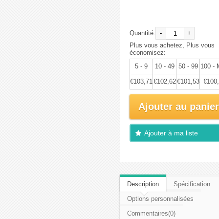
€109,17
Quantité:
-
+
Plus vous achetez, Plus vous
économisez:
5 - 9
10 - 49
50 - 99
100 -
€103,71
€102,62
€101,53
€100
Ajouter au panier
Ajouter à ma liste
d'envies
Description
Spécification
Options personnalisées
Commentaires(0)