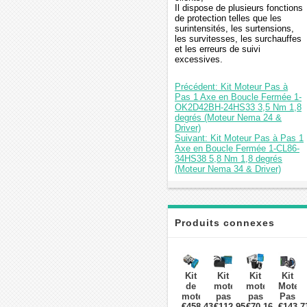
Il dispose de plusieurs fonctions
de protection telles que les
surintensités, les surtensions,
les survitesses, les surchauffes
et les erreurs de suivi
excessives.
Précédent: Kit Moteur Pas à
Pas 1 Axe en Boucle Fermée 1-
OK2D42BH-24HS33 3,5 Nm 1,8
degrés (Moteur Nema 24 &
Driver)
Suivant: Kit Moteur Pas à Pas 1
Axe en Boucle Fermée 1-CL86-
34HS38 5,8 Nm 1,8 degrés
(Moteur Nema 34 & Driver)
Produits connexes
Kit
Kit
Kit
Kit
de
moteur
moteur
Moteu
moteur
pas
pas
Pas
€458,43
pas
€112,95
à
€70,16
à
€143,7
à