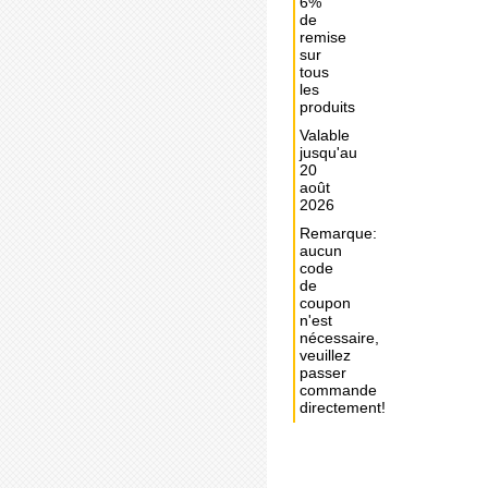
6%
de
remise
sur
tous
les
produits
Valable
jusqu'au
20
août
2026
Remarque:
aucun
code
de
coupon
n'est
nécessaire,
veuillez
passer
commande
directement!
Achat
immédiat: