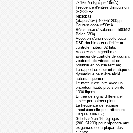
7~16mA (Typique 10mA)
Fréquence d'entrée d'impulsion:
0~200kHz
Micropas
(étapes/rév.):400~51200ppr
Courant codeur:50mA
Résistance d'isolement: 500MΩ
Poids:580g
Adoption d'une nouvelle puce
DSP double cœur dédiée au
contrôle moteur 32 bits;
Adopter des algorithmes
avancés de contrôle de courant
vectoriel, de vitesse et de
position en boucle fermée;
Le rapport de courant statique et
dynamique peut être réglé
automatiquement;
Le moteur est livré avec un
encodeur haute précision de
1000 lignes;
Entrée de signal différentiel
isolée par optocoupleur;
La fréquence de réponse
impulsionnelle peut atteindre
jusqu'à 300KHZ;
Subdivisé en 16 réglages
(200~51200) pour répondre aux
exigences de la plupart des
clients;