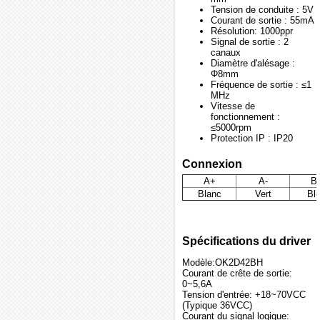
Tension de conduite : 5V
Courant de sortie : 55mA
Résolution: 1000ppr
Signal de sortie : 2
canaux
Diamètre d'alésage :
Φ8mm
Fréquence de sortie : ≤1
MHz
Vitesse de
fonctionnement :
≤5000rpm
Protection IP : IP20
Connexion
A+
A-
B
Blanc
Vert
Bl
Spécifications du driver
Modèle:OK2D42BH
Courant de crête de sortie:
0~5,6A
Tension d'entrée: +18~70VCC
(Typique 36VCC)
Courant du signal logique: