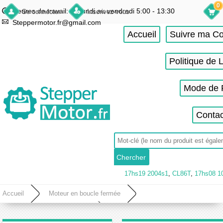
0
Heures de travail: du lundi au vendredi 5:00 - 13:30
Se connecter
Inscrivez-vous
Steppermotor.fr@gmail.com
Accueil
Suivre ma 
Politique de 
Mode de 
Contac
17hs19 2004s1
,
CL86T
,
17hs08 1
Accueil
Moteur en boucle fermée
Kit pas à pas en boucle fermée
Kit Moteur Pas à Pas 1 Axe en Boucle