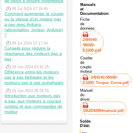
de freins à poudre magnétique
Manuels
09 Jul 2024 07:34:46
et
Comment augmenter le couple
Documentation:
ou la vitesse d'un moteur pas
Fiche
de
à pas avec Arduino
données:
(alimentation, moteur, Arduino)
?
24HS40-
09 Jul 2024 07:17:54
5804D-
Conseils pour réduire la
E1000.pdf
résonance des moteurs pas à
Courbe
pas
de
29 Jun 2024 03:41:25
couple
moteur:
Différence entre les moteurs
pas à pas biphasés et les
24HS40-5804D-
moteurs pas à pas quinphasés
E1000_Torque_Curve.pdf
Manuel
19 Jun 2024 08:58:55
du
Introduction aux moteurs pas
driver:
à pas, aux moteurs à courant
continu et aux commandes de
OK2D42BHmanual.pdf
moteur
Solde
D'été: