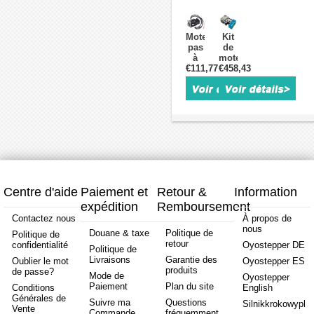
Nema
Nema
Nema
Nema
23
23
23
23
23HE22-
23HE30-
23E1K-
23E1K
Moteur
Kit
4004D-
5004D-
20
12
pas
de
E1000
E1000
série
série
à
moteur
série
série
P
P
€111,77
pas
€458,43
pas
E
E
1,8
1,8
en
à
1,8
1,8
degrés
degrés
boucle
pas
degrés
degrés
2Nm
1,2Nm
fermée
à
1,2Nm
2,0Nm
5,0A
4,0A
Nema
boucle
4,0A
5,0A
avec
avec
23
fermée
avec
encodeur
encodeur
encod
23E1KBK20-
5
encodeur
1000CPR
1000CPR
1000C
12
axes
1000CPR
série
avec
P
moteur
1,8
Nema
degrés
23,
Centre d'aide
Paiement et
Retour &
Information
1,2Nm
contrôleur
expédition
Remboursement
4,0A
et
avec
alimentation
Contactez nous
À propos de
frein
nous
Douane & taxe
Politique de
Politique de
électromagnétique
retour
confidentialité
Oyostepper DE
Politique de
Livraisons
Garantie des
Oublier le mot
Oyostepper ES
produits
de passe?
Mode de
Oyostepper
Paiement
Plan du site
Conditions
English
Générales de
Suivre ma
Questions
Silnikkrokowypl
Vente
Commande
fréquemment