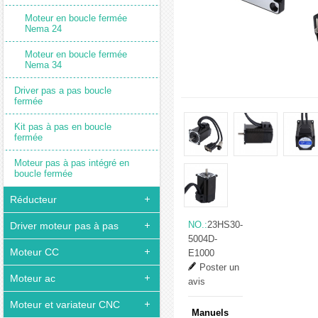
Moteur en boucle fermée
Nema 24
Moteur en boucle fermée
Nema 34
Driver pas a pas boucle
fermée
Kit pas à pas en boucle
fermée
Moteur pas à pas intégré en
boucle fermée
Réducteur
NO.:
23HS30-
Driver moteur pas à pas
5004D-
Moteur CC
E1000
Poster un
Moteur ac
avis
Moteur et variateur CNC
Manuels