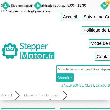
0
Heures de travail: du lundi au vendredi 5:00 - 13:30
Se connecter
Inscrivez-vous
Steppermotor.fr@gmail.com
Accueil
Suivre ma 
Politique de 
Mode de 
Contac
17hs19 2004s1
,
CL86T
,
17hs08 1
Accueil
Moteur en boucle fermée
Moteur pas a pas boucle fermée
Moteur en boucle fermée Nema 23