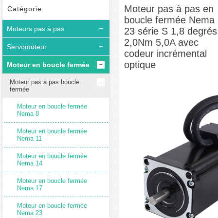
Moteur pas à pas en boucle fermée Nema 23 série S 1,8 degrés 2,0Nm 5,0A
Moteur pas à pas en
Catégorie
boucle fermée Nema
avec codeur incrémental optique
Moteurs pas à pas
23 série S 1,8 degrés
2,0Nm 5,0A avec
Servomoteur
codeur incrémental
optique
Moteur en boucle fermée
Moteur pas a pas boucle
fermée
Moteur en boucle fermée
Nema 8
Moteur en boucle fermée
Nema 11
Moteur en boucle fermée
Nema 14
Moteur en boucle fermée
Nema 17
Moteur en boucle fermée
Nema 23