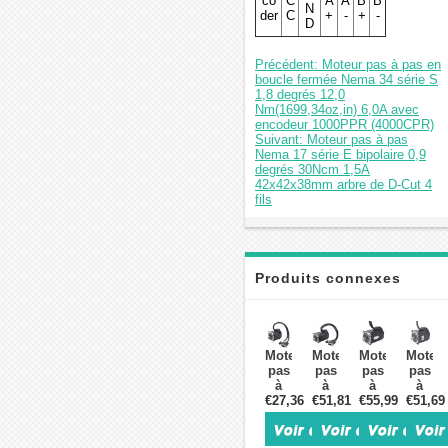
co
C
A
A
B
B
N
der
C
+
-
+
-
D
Précédent: Moteur pas à pas en
boucle fermée Nema 34 série S
1,8 degrés 12,0
Nm(1699,34oz,in) 6,0A avec
encodeur 1000PPR (4000CPR)
Suivant: Moteur pas à pas
Nema 17 série E bipolaire 0,9
degrés 30Ncm 1,5A
42x42x38mm arbre de D-Cut 4
fils
Produits connexes
Moteur
Moteur
Moteur
Moteu
pas
pas
pas
pas
à
à
à
à
€27,36
pas
€51,81
pas
€55,99
pas
€51,69
pas
en
en
en
en
boucle
boucle
boucle
boucle
fermée
fermée
fermée
fermée