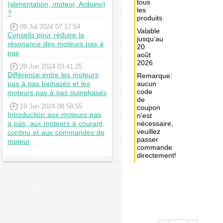
tous
(alimentation, moteur, Arduino)
les
?
produits
09 Jul 2024 07:17:54
Valable
Conseils pour réduire la
jusqu'au
résonance des moteurs pas à
20
pas
août
2026
29 Jun 2024 03:41:25
Différence entre les moteurs
Remarque:
pas à pas biphasés et les
aucun
code
moteurs pas à pas quinphasés
de
19 Jun 2024 08:58:55
coupon
Introduction aux moteurs pas
n'est
à pas, aux moteurs à courant
nécessaire,
veuillez
continu et aux commandes de
passer
moteur
commande
directement!
Achat
immédiat:
€25,71