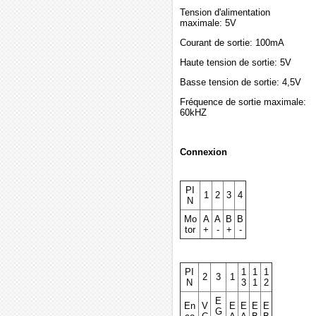
Tension d'alimentation
maximale: 5V
Courant de sortie: 100mA
Haute tension de sortie: 5V
Basse tension de sortie: 4,5V
Fréquence de sortie maximale:
60kHZ
Connexion
PI
1
2
3
4
N
Mo
A
A
B
B
tor
+
-
+
-
PI
1
1
1
2
3
1
N
3
1
2
E
En
V
E
E
E
E
G