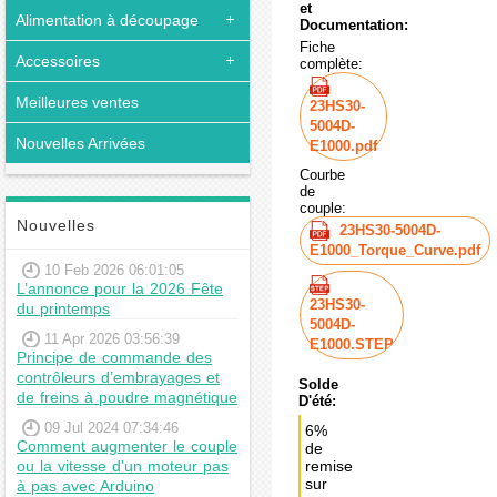
et
Alimentation à découpage
Documentation:
Fiche
Accessoires
complète:
Meilleures ventes
23HS30-
5004D-
Nouvelles Arrivées
E1000.pdf
Courbe
de
couple:
Nouvelles
23HS30-5004D-
E1000_Torque_Curve.pdf
10 Feb 2026 06:01:05
L’annonce pour la 2026 Fête
23HS30-
du printemps
5004D-
11 Apr 2026 03:56:39
E1000.STEP
Principe de commande des
contrôleurs d’embrayages et
Solde
de freins à poudre magnétique
D'été:
09 Jul 2024 07:34:46
6%
Comment augmenter le couple
de
ou la vitesse d'un moteur pas
remise
sur
à pas avec Arduino