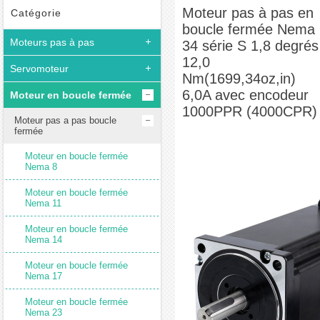
Moteur pas à pas en boucle fermée Nema 34 série S 1,8 degrés 12,0
Moteur pas à pas en
Catégorie
boucle fermée Nema
Nm(1699,34oz,in) 6,0A avec encodeur 1000PPR (4000CPR)
Moteurs pas à pas
34 série S 1,8 degrés
12,0
Servomoteur
Nm(1699,34oz,in)
6,0A avec encodeur
Moteur en boucle fermée
1000PPR (4000CPR)
Moteur pas a pas boucle
fermée
Moteur en boucle fermée
Nema 8
Moteur en boucle fermée
Nema 11
Moteur en boucle fermée
Nema 14
Moteur en boucle fermée
Nema 17
Moteur en boucle fermée
Nema 23