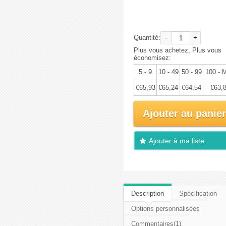
€69,40
Quantité:
-
+
Plus vous achetez, Plus vous
économisez:
5 - 9
10 - 49
50 - 99
100 - 
€65,93
€65,24
€64,54
€63,
Ajouter au panier
Ajouter à ma liste
d'envies
Description
Spécification
Options personnalisées
Commentaires(1)