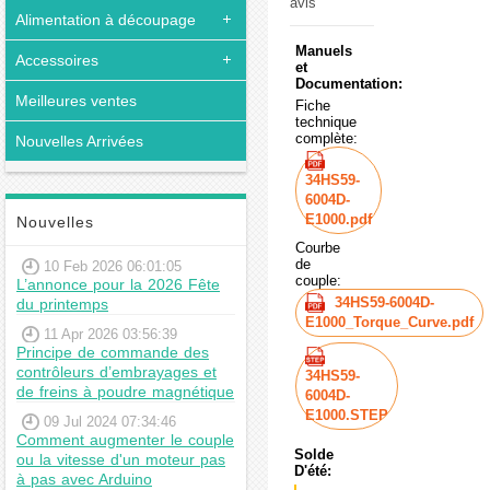
avis
Alimentation à découpage
Manuels
Accessoires
et
Documentation:
Meilleures ventes
Fiche
technique
complète:
Nouvelles Arrivées
34HS59-
6004D-
E1000.pdf
Nouvelles
Courbe
de
10 Feb 2026 06:01:05
couple:
L’annonce pour la 2026 Fête
34HS59-6004D-
du printemps
E1000_Torque_Curve.pdf
11 Apr 2026 03:56:39
Principe de commande des
contrôleurs d’embrayages et
34HS59-
de freins à poudre magnétique
6004D-
E1000.STEP
09 Jul 2024 07:34:46
Comment augmenter le couple
Solde
ou la vitesse d'un moteur pas
D'été:
à pas avec Arduino