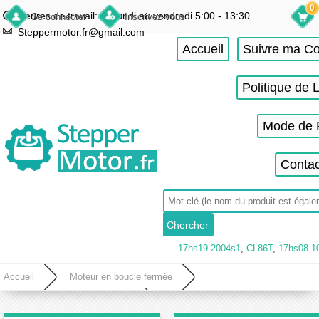
0
Heures de travail: du lundi au vendredi 5:00 - 13:30
Se connecter
Inscrivez-vous
Steppermotor.fr@gmail.com
Accueil
Suivre ma 
Politique de 
Mode de 
Contac
17hs19 2004s1
,
CL86T
,
17hs08 1
Accueil
Moteur en boucle fermée
Moteur pas a pas boucle fermée
Moteur en boucle fermée Nema 34