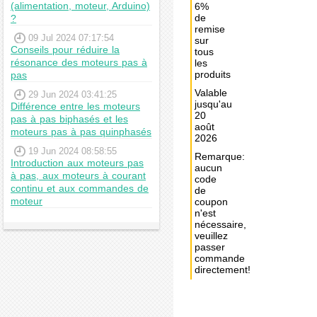
(alimentation, moteur, Arduino)
6%
de
?
remise
09 Jul 2024 07:17:54
sur
Conseils pour réduire la
tous
résonance des moteurs pas à
les
produits
pas
Valable
29 Jun 2024 03:41:25
jusqu'au
Différence entre les moteurs
20
pas à pas biphasés et les
août
moteurs pas à pas quinphasés
2026
19 Jun 2024 08:58:55
Remarque:
Introduction aux moteurs pas
aucun
à pas, aux moteurs à courant
code
continu et aux commandes de
de
moteur
coupon
n'est
nécessaire,
veuillez
passer
commande
directement!
Achat
immédiat: