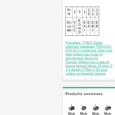
PI
1
1
1
2
3
1
N
3
1
2
E
En
V
E
E
E
E
G
co
C
A
A
B
B
N
der
C
+
-
+
-
D
Précédent: TQEG Series
réducteur planétaire TQEGS11-
G10 10:1 contrecoup 15arc-min
pour moteur pas à pas et
servomoteur Nema 11
Suivant: Moteur pas à pas en
boucle fermée Nema 23 série S
1,8 degrés 2,0Nm 5,0A avec
codeur incrémental optique
Produits connexes
Moteur
Moteur
Moteur
Moteu