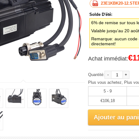
23E1KBK20-12.STE
Solde D'été:
6% de remise sur tous l
Valable jusqu'au 20 aoû
Remarque: aucun code d
directement!
€1
Achat immédiat:
Quantité:
-
+
Plus vous achetez, Plus vo
5 - 9
€106,18
Ajouter au pani