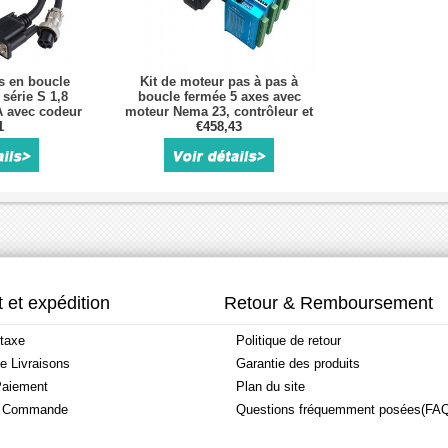
s en boucle
Kit de moteur pas à pas à
série S 1,8
boucle fermée 5 axes avec
A avec codeur
moteur Nema 23, contrôleur et
 optique
1
alimentation
€458,43
 et expédition
Retour & Remboursement
taxe
Politique de retour
de Livraisons
Garantie des produits
aiement
Plan du site
a Commande
Questions fréquemment posées(FA