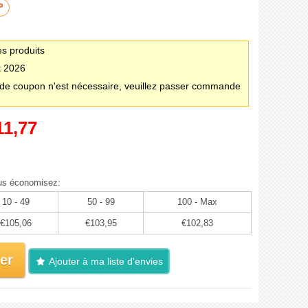
P
es produits
t 2026
e coupon n'est nécessaire, veuillez passer commande
11,77
us économisez:
10 - 49
50 - 99
100 - Max
€105,06
€103,95
€102,83
er
Ajouter à ma liste d'envies