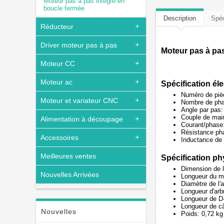
Moteur pas à pas intégré en
boucle fermée
Description
Spéc
Réducteur
Driver moteur pas à pas
Moteur pas à pa
Moteur CC
Moteur ac
Spécification él
Numéro de piè
Moteur et variateur CNC
Nombre de pha
Angle par pas:
Couple de main
Alimentation à découpage
Courant/phase:
Résistance ph
Accessoires
Inductance de
Meilleures ventes
Spécification p
Dimension de l
Nouvelles Arrivées
Longueur du m
Diamètre de l'
Longueur d'ar
Longueur de D
Longueur de c
Nouvelles
Poids: 0,72 kg