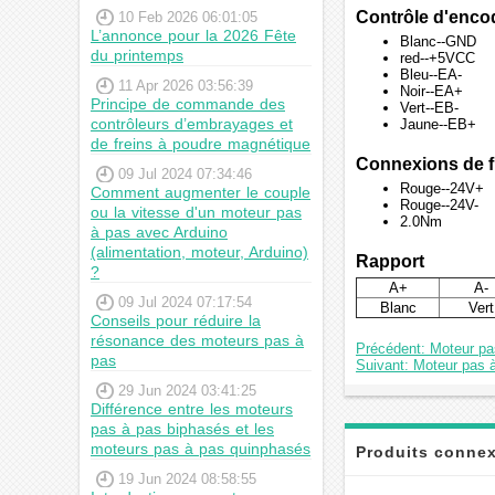
Contrôle d'enc
10 Feb 2026 06:01:05
L’annonce pour la 2026 Fête
Blanc--GND
du printemps
red--+5VCC
Bleu--EA-
11 Apr 2026 03:56:39
Noir--EA+
Principe de commande des
Vert--EB-
contrôleurs d’embrayages et
Jaune--EB+
de freins à poudre magnétique
Connexions de f
09 Jul 2024 07:34:46
Rouge--24V+
Comment augmenter le couple
Rouge--24V-
ou la vitesse d'un moteur pas
2.0Nm
à pas avec Arduino
(alimentation, moteur, Arduino)
Rapport
?
A+
A-
09 Jul 2024 07:17:54
Blanc
Vert
Conseils pour réduire la
résonance des moteurs pas à
Précédent: Moteur p
pas
Suivant: Moteur pas
29 Jun 2024 03:41:25
Différence entre les moteurs
pas à pas biphasés et les
moteurs pas à pas quinphasés
Produits conne
19 Jun 2024 08:58:55