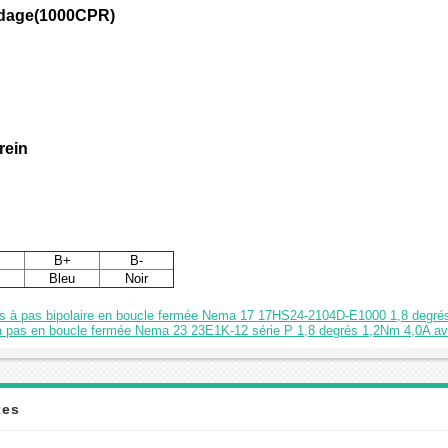
odage(1000CPR)
rein
B+
B-
Bleu
Noir
as à pas bipolaire en boucle fermée Nema 17 17HS24-2104D-E1000 1,8 deg
 à pas en boucle fermée Nema 23 23E1K-12 série P 1,8 degrés 1,2Nm 4,0A 
xes