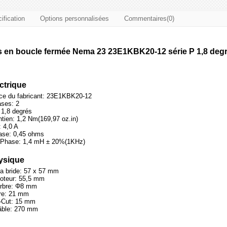
ification
Options personnalisées
Commentaires(0)
s en boucle fermée Nema 23 23E1KBK20-12 série P 1,8 degr
ectrique
ce du fabricant: 23E1KBK20-12
ses: 2
 1,8 degrés
tien: 1,2 Nm(169,97 oz.in)
 4,0 A
ase: 0,45 ohms
 Phase: 1,4 mH ± 20%(1KHz)
hysique
a bride: 57 x 57 mm
oteur: 55,5 mm
arbre: Φ8 mm
bre: 21 mm
-Cut: 15 mm
âble: 270 mm