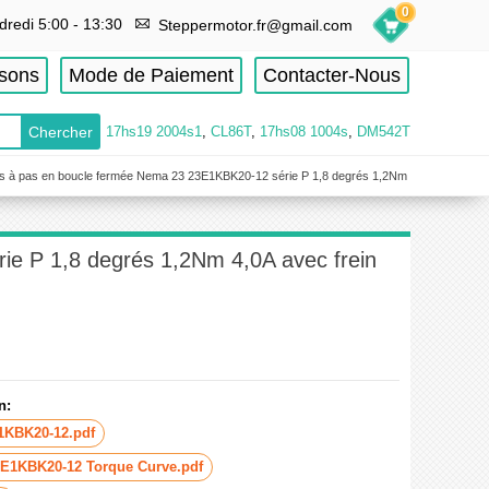
0
dredi 5:00 - 13:30
Steppermotor.fr@gmail.com
isons
Mode de Paiement
Contacter-Nous
17hs19 2004s1
,
CL86T
,
17hs08 1004s
,
DM542T
s à pas en boucle fermée Nema 23 23E1KBK20-12 série P 1,8 degrés 1,2Nm
e P 1,8 degrés 1,2Nm 4,0A avec frein
n:
1KBK20-12.pdf
E1KBK20-12 Torque Curve.pdf