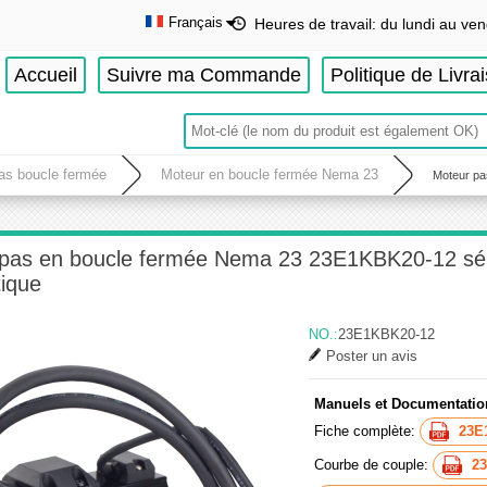
Français
Heures de travail: du lundi au ven
English
Accueil
Suivre ma Commande
Politique de Livra
Deutsch
Français
Español
as boucle fermée
Moteur en boucle fermée Nema 23
Moteur pa
pas en boucle fermée Nema 23 23E1KBK20-12 séri
ique
NO.:
23E1KBK20-12
Poster un avis
Manuels et Documentatio
Fiche complète:
23E
Courbe de couple:
23