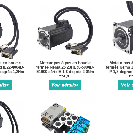
s en boucle
Moteur pas à pas en boucle
Moteur pas à
3HE22-4004D-
fermée Nema 23 23HE30-5004D-
fermée Nema 2
 degrés 1,2Nm
E1000 série E 1,8 degrés 2,0Nm
P 1,8 degrés
eur 1000CPR
6
5,0A encodeur 1000CPR
€51,81
encodeu
€5