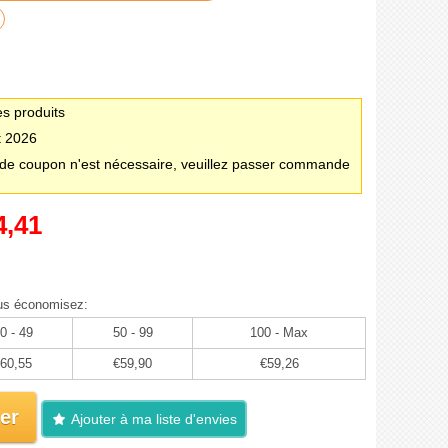
es produits
t 2026
e coupon n'est nécessaire, veuillez passer commande
4,41
us économisez:
0 - 49
50 - 99
100 - Max
60,55
€59,90
€59,26
er
Ajouter à ma liste d'envies