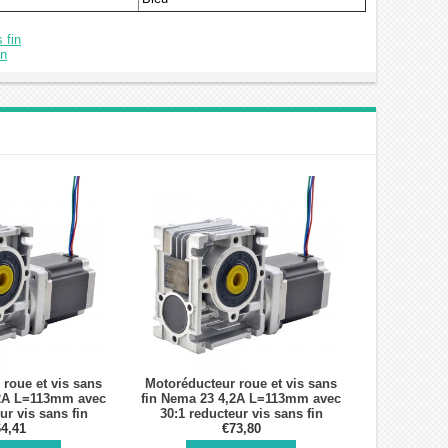
 fin
in
roue et vis sans
Motoréducteur roue et vis sans
,2A L=113mm avec
fin Nema 23 4,2A L=113mm avec
ur vis sans fin
30:1 reducteur vis sans fin
RV30
4,41
NMRV30
€73,80