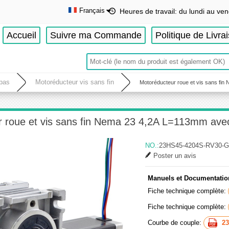
Français
Heures de travail: du lundi au ven
English
Accueil
Suivre ma Commande
Politique de Livra
Deutsch
Français
Español
 pas
Motoréducteur vis sans fin
Motoréducteur roue et vis sans fin
 roue et vis sans fin Nema 23 4,2A L=113mm avec 
NO.:
23HS45-4204S-RV30-G
Poster un avis
Manuels et Documentatio
Fiche technique complète:
Fiche technique complète:
Courbe de couple:
2