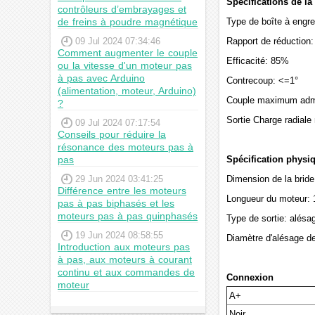
Spécifications de la
contrôleurs d’embrayages et
de freins à poudre magnétique
Type de boîte à engre
09 Jul 2024 07:34:46
Rapport de réduction:
Comment augmenter le couple
Efficacité: 85%
ou la vitesse d'un moteur pas
à pas avec Arduino
Contrecoup: <=1°
(alimentation, moteur, Arduino)
Couple maximum admis
?
Sortie Charge radial
09 Jul 2024 07:17:54
Conseils pour réduire la
résonance des moteurs pas à
pas
Spécification physi
29 Jun 2024 03:41:25
Dimension de la brid
Différence entre les moteurs
Longueur du moteur:
pas à pas biphasés et les
moteurs pas à pas quinphasés
Type de sortie: alésa
19 Jun 2024 08:58:55
Diamètre d'alésage d
Introduction aux moteurs pas
à pas, aux moteurs à courant
continu et aux commandes de
Connexion
moteur
A+
Noir