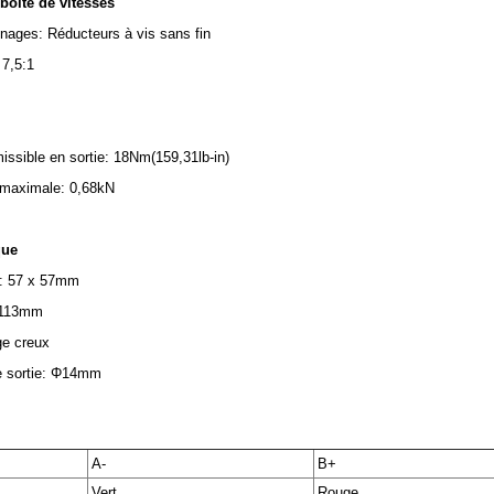
 boîte de vitesses
nages: Réducteurs à vis sans fin
 7,5:1
sible en sortie: 18Nm(159,31lb-in)
e maximale: 0,68kN
que
e: 57 x 57mm
 113mm
ge creux
e sortie: Φ14mm
A-
B+
Vert
Rouge