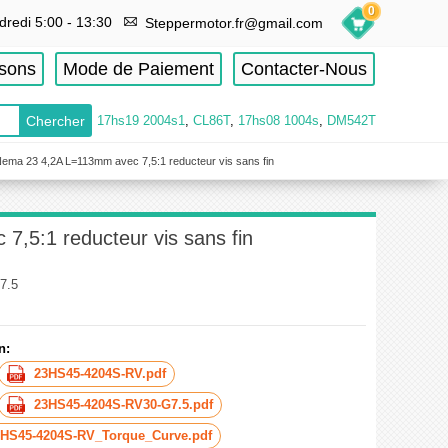
0
dredi 5:00 - 13:30
Steppermotor.fr@gmail.com
isons
Mode de Paiement
Contacter-Nous
17hs19 2004s1
,
CL86T
,
17hs08 1004s
,
DM542T
 Nema 23 4,2A L=113mm avec 7,5:1 reducteur vis sans fin
7,5:1 reducteur vis sans fin
7.5
n:
23HS45-4204S-RV.pdf
23HS45-4204S-RV30-G7.5.pdf
3HS45-4204S-RV_Torque_Curve.pdf