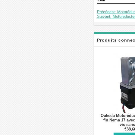
Précédent: Motoréduc
Suivant: Motoréducte
Produits conne
Oukeda Motoréduc
fin Nema 17 avec
vis sans
17:1/30:1/50:1/75:1
€38,6