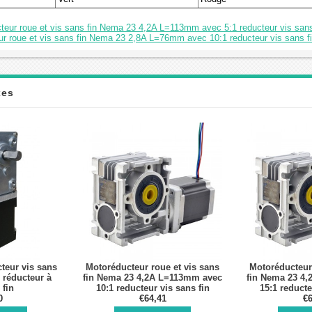
teur roue et vis sans fin Nema 23 4,2A L=113mm avec 5:1 reducteur vis sans
ur roue et vis sans fin Nema 23 2,8A L=76mm avec 10:1 reducteur vis sans f
xes
teur vis sans
Motoréducteur roue et vis sans
Motoréducteur 
 réducteur à
fin Nema 23 4,2A L=113mm avec
fin Nema 23 4
 fin
10:1 reducteur vis sans fin
15:1 reducte
/100:1/290:1/500:1
0
€64,41
NM
€6