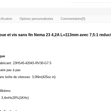
ification
Options personnalisées
Commentaires(0)
ue et vis sans fin Nema 23 4,2A L=113mm avec 7,5:1 reduct
ique
fabricant: 23HS45-4204S-RV30-G7.5
aire pas à pas
ans boîte de vitesses: 3,0Nm(425oz.in)
,88ohms
e: 3,4mH±20%(1KHz)