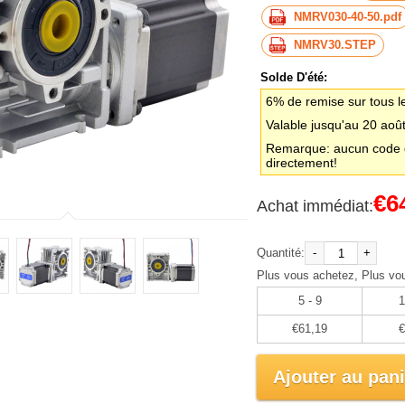
NMRV030-40-50.pdf
NMRV30.STEP
Solde D'été:
6% de remise sur tous l
Valable jusqu'au 20 aoû
Remarque: aucun code d
directement!
€6
Achat immédiat:
Quantité:
-
+
Plus vous achetez, Plus vo
5 - 9
1
€61,19
€
Ajouter au pani