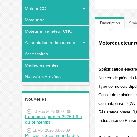
Moteur CC
Moteur ac
Description
Spéc
Moteur et variateur CNC
Alimentation à découpage
Motoréducteur ro
Accessoires
Meilleures ventes
Spécification électr
Nouvelles Arrivées
Numéro de pièce du 
Type de moteur: Bipol
Couple de maintien s
Nouvelles
Courant/phase: 4,2A
10 Feb 2026 06:01:05
Résistance phase: 0
L’annonce pour la 2026 Fête
Inductance de Phas
du printemps
11 Apr 2026 03:56:39
Principe de commande des