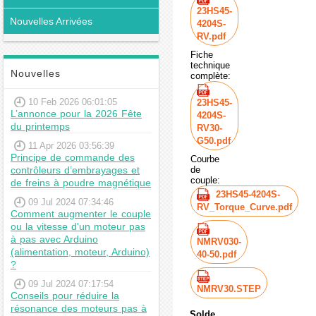
23HS45-
Nouvelles Arrivées
4204S-
RV.pdf
Fiche
technique
Nouvelles
complète:
10 Feb 2026 06:01:05
23HS45-
L’annonce pour la 2026 Fête
4204S-
du printemps
RV30-
G50.pdf
11 Apr 2026 03:56:39
Principe de commande des
Courbe
contrôleurs d’embrayages et
de
couple:
de freins à poudre magnétique
23HS45-4204S-
09 Jul 2024 07:34:46
RV_Torque_Curve.pdf
Comment augmenter le couple
ou la vitesse d'un moteur pas
à pas avec Arduino
NMRV030-
(alimentation, moteur, Arduino)
40-50.pdf
?
09 Jul 2024 07:17:54
NMRV30.STEP
Conseils pour réduire la
résonance des moteurs pas à
Solde