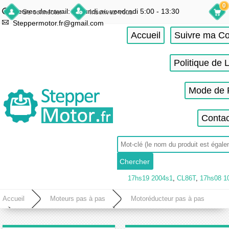
0
Heures de travail: du lundi au vendredi 5:00 - 13:30
Se connecter
Inscrivez-vous
Steppermotor.fr@gmail.com
Accueil
Suivre ma 
Politique de 
Mode de 
Contac
17hs19 2004s1
,
CL86T
,
17hs08 1
Accueil
Moteurs pas à pas
Motoréducteur pas à pas
Motoréducteur vis sans fin
Motoréducteur roue et vis sans fin