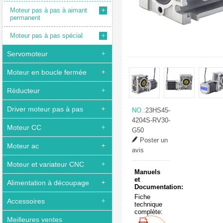
Moteur pas à pas à aimant
permanent
Moteur pas à pas spécial
Servomoteur
Moteur en boucle fermée
Réducteur
Driver moteur pas à pas
NO.:
23HS45-
4204S-RV30-
Moteur CC
G50
Poster un
Moteur ac
avis
Moteur et variateur CNC
Manuels
et
Alimentation à découpage
Documentation:
Fiche
Accessoires
technique
complète:
Meilleures ventes