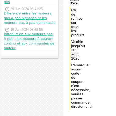
pas
D'été:
29 Jun 2024 03:41:25
6%
Différence entre les moteurs
de
pas à pas biphasés et les
remise
moteurs pas à pas quinphasés
sur
tous
19 Jun 2024 08:58:55
les
Introduction aux moteurs pas
produits
à pas, aux moteurs à courant
Valable
continu et aux commandes de
jusqu'au
moteur
20
août
2026
Remarque:
aucun
code
de
coupon
n'est
nécessaire,
veuillez
passer
commande
directement!