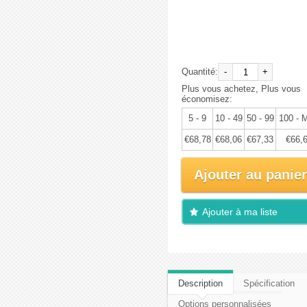
Achat
immédiat:
€72,40
Quantité:
-
+
Plus vous achetez, Plus vous
économisez:
5 - 9
10 - 49
50 - 99
100 - 
€68,78
€68,06
€67,33
€66,
Ajouter au panier
Ajouter à ma liste
d'envies
Description
Spécification
Options personnalisées