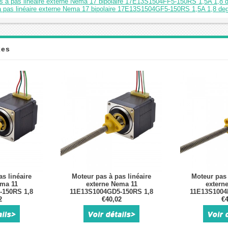
as à pas linéaire externe Nema 17 bipolaire 17E13S1504FF5-150RS 1,5A 1,
 à pas linéaire externe Nema 17 bipolaire 17E13S1504GF5-150RS 1,5A 1,8 
xes
s linéaire
Moteur pas à pas linéaire
Moteur pas 
ema 11
externe Nema 11
extern
-150RS 1,8
11E13S1004GD5-150RS 1,8
11E13S1004
1,0A plomb
2
degrés 0,05Nm 1,0A plomb
€40,02
degrés 0,05
€4
mm
2,54mm
5,