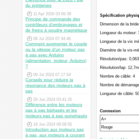
du printemps
11 Apr 2026 03:56:39
Spécification physi
Principe de commande des
Dimension de la brid
contrôleurs d’embrayages et
de freins à poudre magnétique
Longueur du moteur:
09 Jul 2024 07:34:46
Longueur de la vis m
Comment augmenter le couple
ou la vitesse d'un moteur pas
Diamètre de la vis-m
à pas avec Arduino
Résolution/pas: 0,06
(alimentation, moteur, Arduino)
?
Résolution/lap: 12,7m
09 Jul 2024 07:17:54
Nombre de câble: 4
Conseils pour réduire la
Nombre de démarrage
résonance des moteurs pas à
pas
Longueur de câble: 
29 Jun 2024 03:41:25
Différence entre les moteurs
pas à pas biphasés et les
Connexion
moteurs pas à pas quinphasés
A+
19 Jun 2024 08:58:55
Rouge
Introduction aux moteurs pas
à pas, aux moteurs à courant