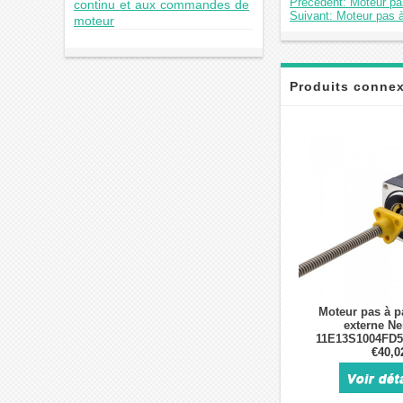
Précédent: Moteur p
continu et aux commandes de
Suivant: Moteur pas
moteur
Produits conne
Moteur pas à pa
externe N
11E13S1004FD5
degrés 0,05Nm 
€40,0
1,27