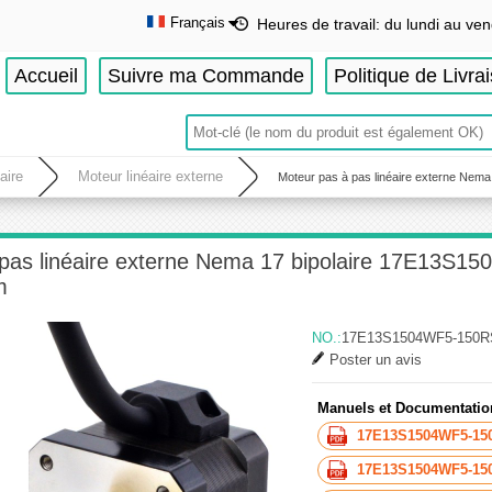
Français
Heures de travail: du lundi au ven
English
Accueil
Suivre ma Commande
Politique de Livra
Deutsch
Français
Español
aire
Moteur linéaire externe
Moteur pas à pas linéaire externe Ne
 pas linéaire externe Nema 17 bipolaire 17E13S
m
NO.:
17E13S1504WF5-150R
Poster un avis
Manuels et Documentatio
17E13S1504WF5-15
17E13S1504WF5-150