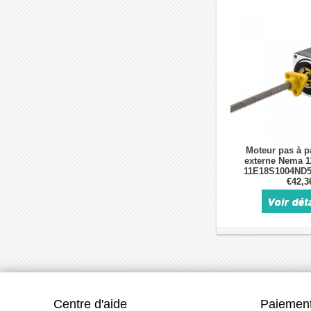
Moteur pas à pa
externe Nema 11
11E18S1004ND5
degrés 1,0A pl
€42,3
Centre d'aide
Paiement