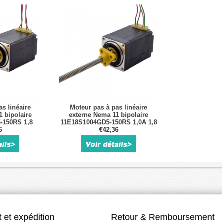
s linéaire
Moteur pas à pas linéaire
 bipolaire
externe Nema 11 bipolaire
-150RS 1,8
11E18S1004GD5-150RS 1,0A 1,8
omb 10,16mm
6
degrés 0,12Nm plomb 2,54mm
€42,36
 et expédition
Retour & Remboursement