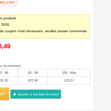
0RS.STEP
es produits
t 2026
e coupon n'est nécessaire, veuillez passer commande
6,49
us économisez:
0 - 49
50 - 99
100 - Max
34,30
€33,94
€33,57
er
Ajouter à ma liste d'envies