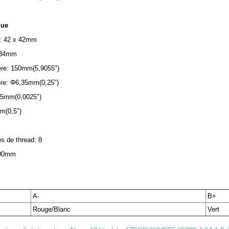
que
e: 42 x 42mm
 34mm
ère: 150mm(5,9055")
ère: Φ6,35mm(0,25")
35mm(0,0025")
m(0,5")
s de thread: 8
500mm
A-
B+
Rouge/Blanc
Vert