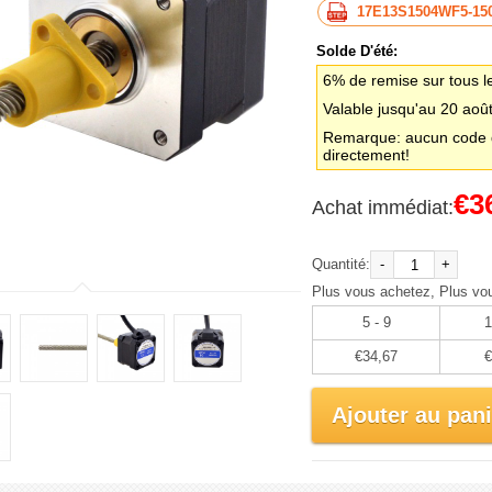
17E13S1504WF5-15
Solde D'été:
6% de remise sur tous l
Valable jusqu'au 20 aoû
Remarque: aucun code d
directement!
€3
Achat immédiat:
Quantité:
-
+
Plus vous achetez, Plus vo
5 - 9
1
€34,67
€
Ajouter au pani