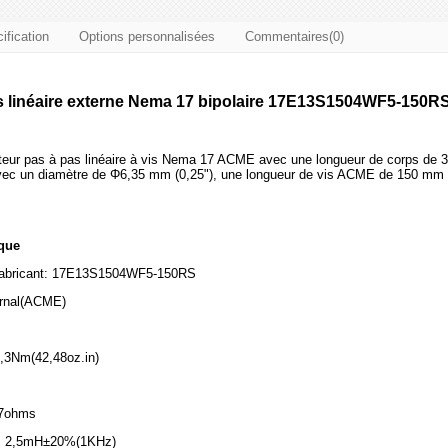
ification
Options personnalisées
Commentaires(0)
s linéaire externe Nema 17 bipolaire 17E13S1504WF5-150R
eur pas à pas linéaire à vis Nema 17 ACME avec une longueur de corps de 3
 avec un diamètre de Φ6,35 mm (0,25"), une longueur de vis ACME de 150 mm (
ique
fabricant: 17E13S1504WF5-150RS
ernal(ACME)
0,3Nm(42,48oz.in)
,7ohms
e: 2,5mH±20%(1KHz)