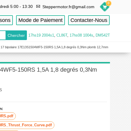
0
dredi 5:00 - 13:30
Steppermotor.fr@gmail.com
isons
Mode de Paiement
Contacter-Nous
17hs19 2004s1
,
CL86T
,
17hs08 1004s
,
DM542T
ma 17 bipolaire 17E13S1504WF5-150RS 1,5A 1,8 degrés 0,3Nm plomb 12,7mm
1504WF5-150RS 1,5A 1,8 degrés 0,3Nm
S
n:
0RS.pdf
RS_Thrust_Force_Curve.pdf