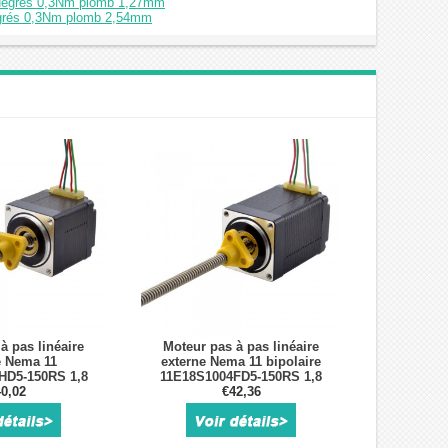
8 degrés 0,3Nm plomb 1,27mm
degrés 0,3Nm plomb 2,54mm
à pas linéaire
Moteur pas à pas linéaire
e Nema 11
externe Nema 11 bipolaire
HD5-150RS 1,8
11E18S1004FD5-150RS 1,8
Nm 1,0A plomb
0,02
degrés 0,12Nm 1,0A plomb
€42,36
08mm
1,27mm