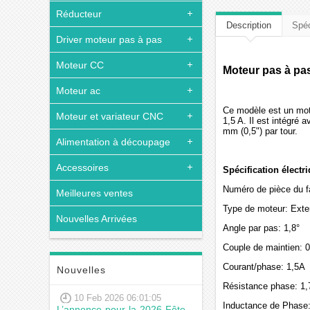
Réducteur
Description
Spéc
Driver moteur pas à pas
Moteur CC
Moteur pas à pa
Moteur ac
Ce modèle est un mot
Moteur et variateur CNC
1,5 A. Il est intégré
mm (0,5") par tour.
Alimentation à découpage
Accessoires
Spécification électr
Numéro de pièce du 
Meilleures ventes
Type de moteur: Ext
Nouvelles Arrivées
Angle par pas: 1,8°
Couple de maintien: 
Courant/phase: 1,5A
Nouvelles
Résistance phase: 1
10 Feb 2026 06:01:05
Inductance de Phas
L’annonce pour la 2026 Fête