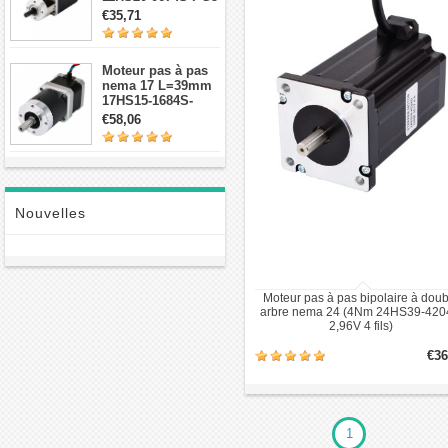
avec 5:1
€35,71
réducteurs
planétaires
Moteur pas à pas
nema 17 L=39mm
17HS15-1684S-
HG30 avec 14:1
€58,06
réducteur
planétaire de haute
précision
Nouvelles
Moteur pas à pas bipolaire à doub
arbre nema 24 (4Nm 24HS39-42
2,96V 4 fils)
€36
1