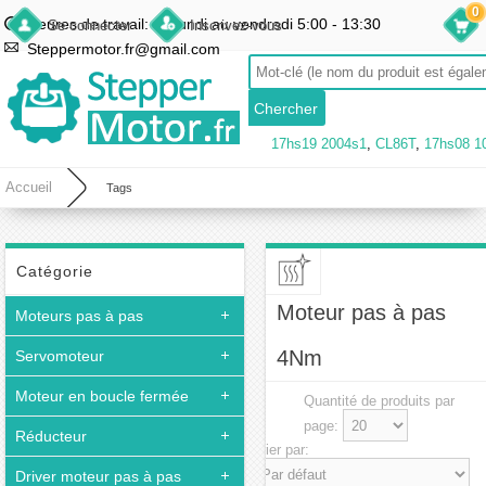
0
Heures de travail: du lundi au vendredi 5:00 - 13:30
Se connecter
Inscrivez-vous
Steppermotor.fr@gmail.com
17hs19 2004s1
,
CL86T
,
17hs08 1
Accueil
Tags
Catégorie
Moteur pas à pas
Moteurs pas à pas
4Nm
Servomoteur
Moteur en boucle fermée
Quantité de produits par
page:
Réducteur
Trier par:
Driver moteur pas à pas