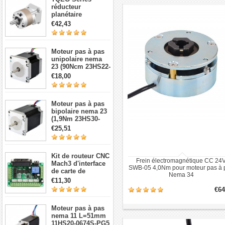
réducteur
planétaire
TQEG17-G5 5:1
€42,43
contrecoup 15arc-
min pour moteur
pas à pas et
Moteur pas à pas
servomoteur Nema
unipolaire nema
17
23 (90Ncm 23HS22-
1006S 1,8 degré 1A
€18,00
7,4V 6 fils)
Moteur pas à pas
bipolaire nema 23
(1,9Nm 23HS30-
2804S 1,8 degré
€25,51
2,8A 3,2V 4 fils)
Kit de routeur CNC
Frein électromagnétique CC 24
Mach3 d'interface
SWB-05 4,0Nm pour moteur pas à 
de carte de
Nema 34
dérivation CNC à 5
€11,30
axes
€64
Moteur pas à pas
nema 11 L=51mm
11HS20-0674S-PG5