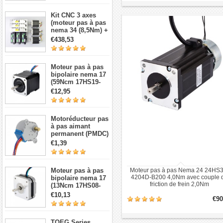
Kit CNC 3 axes
(moteur pas à pas
nema 34 (8,5Nm) +
Driver + source de
€438,53
courant)
Moteur pas à pas
bipolaire nema 17
(59Ncm 17HS19-
2004S1 2A 4 fils
€12,95
avec câble 1m et
connecteur)
Motoréducteur pas
à pas aimant
permanent (PMDC)
5V 28BYJ-48,
€1,39
réduction 64:1, 4
phases 5 fils 5 V
Moteur pas à pas
Moteur pas à pas Nema 24 24HS3
4204D-B200 4,0Nm avec couple 
bipolaire nema 17
friction de frein 2,0Nm
(13Ncm 17HS08-
1004S 1,8 degré 1A
€10,13
€90
3,5V 4 fils)
TQEG Series