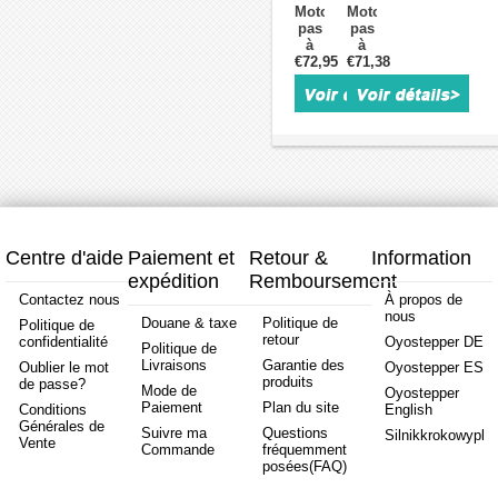
avec
17
17
17
Motoréducteur
Motoréducteur
codeur
17HS24-
17HS19-
17HS1
pas
pas
optique,
2104D-
2004D-
2004D-
à
à
triphasé,
E1000
E1000
E1000
€72,95
pas
€71,38
pas
20Ncm,
1,8
1,8
1,8
bipolaire
bipolaire
4V,
degrés
degrés
degrés
en
en
64W,
65Ncm
0,59Nm
45Ncm
boucle
boucle
3000tr/min,
2,10A
2A
2A
fermée
fermée
42 x
avec
avec
2,2V
Nema
Nema
42
encodeur
encodeur
avec
17
17
mm
1000CPR
1000CPR
encod
51:1
5:1
1000C
L=60mm
L=60mm
1,8
1,8
degrés
degrés
2,10A
0,65Nm
Centre d'aide
Paiement et
Retour &
Information
3,36V
avec
expédition
Remboursement
avec
encodeur
encodeur
1000CPR
Contactez nous
À propos de
1000CPR
nous
Douane & taxe
Politique de
Politique de
retour
confidentialité
Oyostepper DE
Politique de
Livraisons
Garantie des
Oublier le mot
Oyostepper ES
produits
de passe?
Mode de
Oyostepper
Paiement
Plan du site
Conditions
English
Générales de
Suivre ma
Questions
Silnikkrokowypl
Vente
Commande
fréquemment
posées(FAQ)