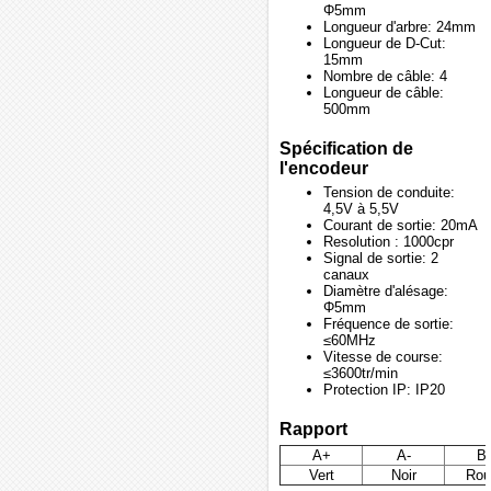
Φ5mm
Longueur d'arbre: 24mm
Longueur de D-Cut:
15mm
Nombre de câble: 4
Longueur de câble:
500mm
Spécification de
l'encodeur
Tension de conduite:
4,5V à 5,5V
Courant de sortie: 20mA
Resolution : 1000cpr
Signal de sortie: 2
canaux
Diamètre d'alésage:
Φ5mm
Fréquence de sortie:
≤60MHz
Vitesse de course:
≤3600tr/min
Protection IP: IP20
Rapport
A+
A-
B
Vert
Noir
Rou