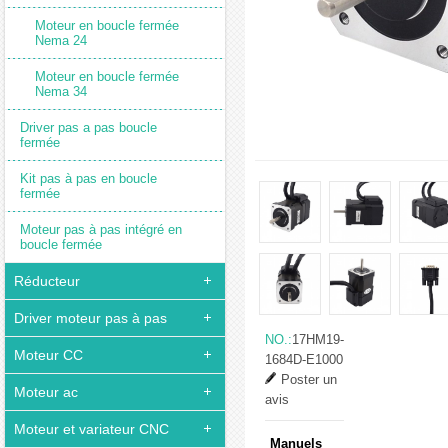
Moteur en boucle fermée
Nema 24
Moteur en boucle fermée
Nema 34
Driver pas a pas boucle
fermée
Kit pas à pas en boucle
fermée
Moteur pas à pas intégré en
boucle fermée
Réducteur
Driver moteur pas à pas
NO.:
17HM19-
Moteur CC
1684D-E1000
Poster un
Moteur ac
avis
Moteur et variateur CNC
Manuels