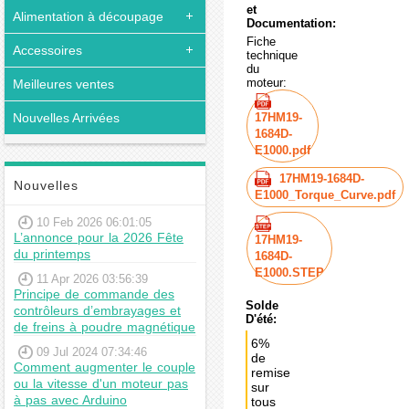
et
Alimentation à découpage
Documentation:
Fiche
Accessoires
technique
du
moteur:
Meilleures ventes
Nouvelles Arrivées
17HM19-
1684D-
E1000.pdf
17HM19-1684D-
Nouvelles
E1000_Torque_Curve.pdf
10 Feb 2026 06:01:05
L’annonce pour la 2026 Fête
17HM19-
du printemps
1684D-
E1000.STEP
11 Apr 2026 03:56:39
Principe de commande des
Solde
contrôleurs d’embrayages et
D'été:
de freins à poudre magnétique
6%
09 Jul 2024 07:34:46
de
Comment augmenter le couple
remise
ou la vitesse d'un moteur pas
sur
à pas avec Arduino
tous