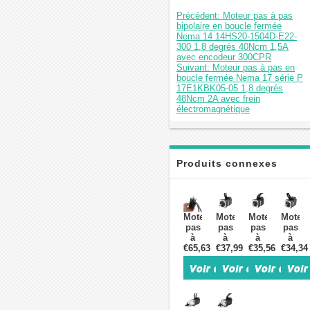
Précédent: Moteur pas à pas
bipolaire en boucle fermée
Nema 14 14HS20-1504D-E22-
300 1,8 degrés 40Ncm 1,5A
avec encodeur 300CPR
Suivant: Moteur pas à pas en
boucle fermée Nema 17 série P
17E1KBK05-05 1,8 degrés
48Ncm 2A avec frein
électromagnétique
Produits connexes
Moteur
Moteur
Moteur
Moteu
pas
pas
pas
pas
à
à
à
à
€65,63
pas
€37,99
pas
€35,56
pas
€34,34
pas
fermé
bipolaire
bipolaire
bipola
Nema
en
en
en
17
boucle
boucle
boucle
Oukeda
fermée
fermée
fermée
OSP001492
Nema
Nema
Nema