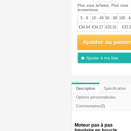
Plus vous achetez, Plus vous
économisez:
5 - 9
10 - 49
50 - 99
100 - 
€34,64
€34,27
€33,91
€33,
Ajouter au panier
Ajouter à ma liste
d'envies
Description
Spécification
Options personnalisées
Commentaires(0)
Moteur pas à pas
bipolaire en boucle