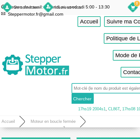
0
Heures de travail: du lundi au vendredi 5:00 - 13:30
Se connecter
Inscrivez-vous
Steppermotor.fr@gmail.com
Accueil
Suivre ma 
Politique de 
Mode de 
Contac
17hs19 2004s1
,
CL86T
,
17hs08 1
Accueil
Moteur en boucle fermée
Moteur pas a pas boucle fermée
Moteur en boucle fermée Nema 17