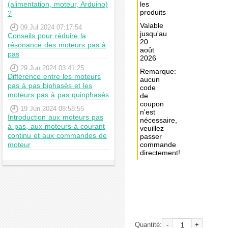
(alimentation, moteur, Arduino)
les
produits
?
Valable
09 Jul 2024 07:17:54
jusqu'au
Conseils pour réduire la
20
résonance des moteurs pas à
août
pas
2026
29 Jun 2024 03:41:25
Remarque:
Différence entre les moteurs
aucun
pas à pas biphasés et les
code
moteurs pas à pas quinphasés
de
coupon
19 Jun 2024 08:58:55
n'est
Introduction aux moteurs pas
nécessaire,
à pas, aux moteurs à courant
veuillez
continu et aux commandes de
passer
moteur
commande
directement!
Achat
immédiat:
€36,46
Quantité:
-
+