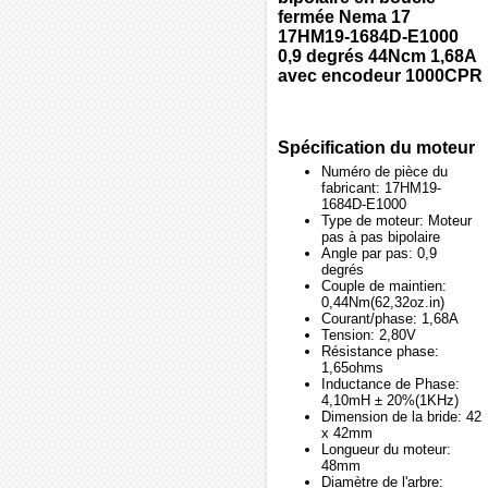
fermée Nema 17
17HM19-1684D-E1000
0,9 degrés 44Ncm 1,68A
avec encodeur 1000CPR
Spécification du moteur
Numéro de pièce du
fabricant: 17HM19-
1684D-E1000
Type de moteur: Moteur
pas à pas bipolaire
Angle par pas: 0,9
degrés
Couple de maintien:
0,44Nm(62,32oz.in)
Courant/phase: 1,68A
Tension: 2,80V
Résistance phase:
1,65ohms
Inductance de Phase:
4,10mH ± 20%(1KHz)
Dimension de la bride: 42
x 42mm
Longueur du moteur:
48mm
Diamètre de l'arbre: