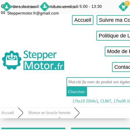
0
Heures de travail: du lundi au vendredi 5:00 - 13:30
Se connecter
Inscrivez-vous
Steppermotor.fr@gmail.com
Accueil
Suivre ma 
Politique de 
Mode de 
Contac
17hs19 2004s1
,
CL86T
,
17hs08 1
Accueil
Moteur en boucle fermée
Moteur pas a pas boucle fermée
Moteur en boucle fermée Nema 17