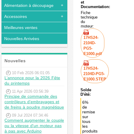
et
Alimentation à découpage
Documentation:
Fiche
Accessoires
technique
du
moteur:
Meilleures ventes
17HS24-
Nouvelles Arrivées
2104D-
PG5-
E1000.pdf
Nouvelles
17HS24-
10 Feb 2026 06:01:05
2104D-PG5-
L’annonce pour la 2026 Fête
E1000.STEP
du printemps
Solde
11 Apr 2026 03:56:39
D'été:
Principe de commande des
contrôleurs d’embrayages et
6%
de freins à poudre magnétique
de
remise
09 Jul 2024 07:34:46
sur
Comment augmenter le couple
tous
ou la vitesse d'un moteur pas
les
à pas avec Arduino
produits