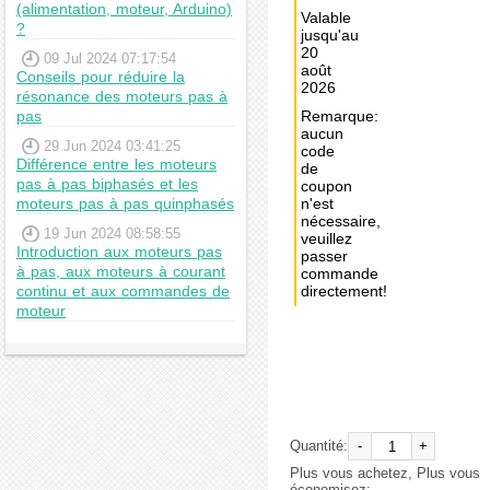
(alimentation, moteur, Arduino)
Valable
?
jusqu'au
20
09 Jul 2024 07:17:54
août
Conseils pour réduire la
2026
résonance des moteurs pas à
pas
Remarque:
aucun
29 Jun 2024 03:41:25
code
Différence entre les moteurs
de
pas à pas biphasés et les
coupon
moteurs pas à pas quinphasés
n'est
nécessaire,
19 Jun 2024 08:58:55
veuillez
Introduction aux moteurs pas
passer
à pas, aux moteurs à courant
commande
continu et aux commandes de
directement!
moteur
Achat
immédiat:
€71,38
Quantité:
-
+
Plus vous achetez, Plus vous
économisez: