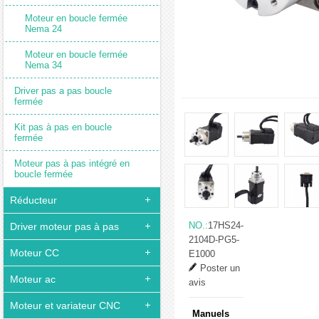
Moteur en boucle fermée
Nema 24
Moteur en boucle fermée
Nema 34
Driver pas a pas boucle
fermée
Kit pas à pas en boucle
fermée
Moteur pas à pas intégré en
boucle fermée
Réducteur
NO.:
17HS24-
Driver moteur pas à pas
2104D-PG5-
Moteur CC
E1000
Poster un
Moteur ac
avis
Moteur et variateur CNC
Manuels