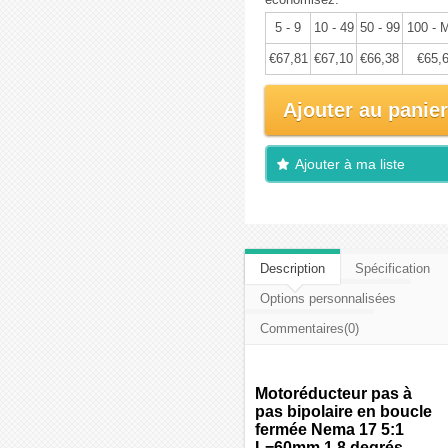
5 - 9
10 - 49
50 - 99
100 - 
€67,81
€67,10
€66,38
€65,
Ajouter au panier
Ajouter à ma liste
d'envies
Description
Spécification
Options personnalisées
Commentaires(0)
Motoréducteur pas à
pas bipolaire en boucle
fermée Nema 17 5:1
L=60mm 1,8 degrés