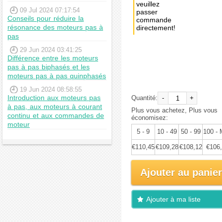
veuillez
09 Jul 2024 07:17:54
passer
Conseils pour réduire la
commande
résonance des moteurs pas à
directement!
pas
Achat
29 Jun 2024 03:41:25
immédiat:
Différence entre les moteurs
pas à pas biphasés et les
€116,26
moteurs pas à pas quinphasés
19 Jun 2024 08:58:55
Introduction aux moteurs pas
Quantité:
-
+
à pas, aux moteurs à courant
Plus vous achetez, Plus vous
continu et aux commandes de
économisez:
moteur
5 - 9
10 - 49
50 - 99
100 -
€110,45
€109,28
€108,12
€106
Ajouter au panier
Ajouter à ma liste
d'envies