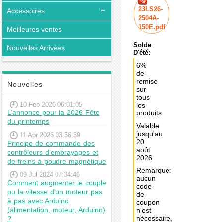
23LS26-
Accessoires
2504A-
150E.pdf
Meilleures ventes
Solde
Nouvelles Arrivées
D'été:
6%
de
remise
Nouvelles
sur
tous
10 Feb 2026 06:01:05
les
L’annonce pour la 2026 Fête
produits
du printemps
Valable
jusqu'au
11 Apr 2026 03:56:39
20
Principe de commande des
août
contrôleurs d’embrayages et
2026
de freins à poudre magnétique
Remarque:
09 Jul 2024 07:34:46
aucun
Comment augmenter le couple
code
ou la vitesse d'un moteur pas
de
à pas avec Arduino
coupon
(alimentation, moteur, Arduino)
n'est
nécessaire,
?