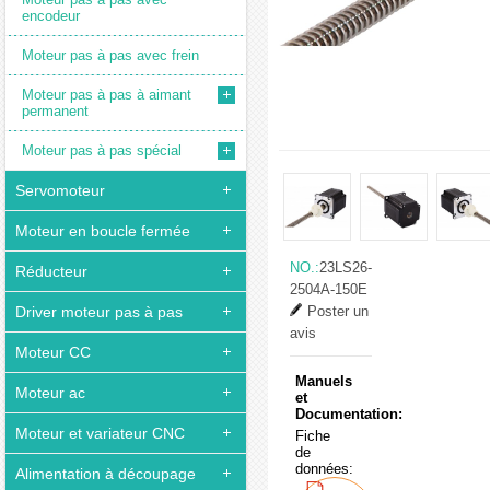
encodeur
Moteur pas à pas avec frein
Moteur pas à pas à aimant
permanent
Moteur pas à pas spécial
Servomoteur
Moteur en boucle fermée
NO.:
23LS26-
Réducteur
2504A-150E
Driver moteur pas à pas
Poster un
avis
Moteur CC
Manuels
Moteur ac
et
Documentation:
Moteur et variateur CNC
Fiche
de
données:
Alimentation à découpage