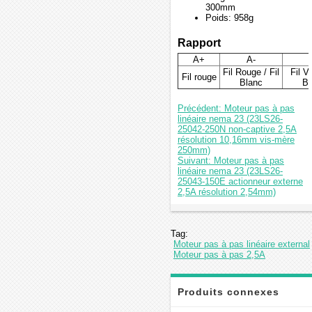
300mm
Poids: 958g
Rapport
A+
A-
Fil Rouge / Fil
Fil Ve
Fil rouge
Blanc
Bl
Précédent: Moteur pas à pas
linéaire nema 23 (23LS26-
25042-250N non-captive 2,5A
résolution 10,16mm vis-mère
250mm)
Suivant: Moteur pas à pas
linéaire nema 23 (23LS26-
25043-150E actionneur externe
2,5A résolution 2,54mm)
Tag:
Moteur pas à pas linéaire external
Moteur pas à pas 2,5A
Produits connexes