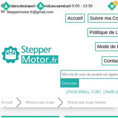
0
Heures de travail: du lundi au vendredi 5:00 - 13:30
Se connecter
Inscrivez-vous
Steppermotor.fr@gmail.com
Accueil
Suivre ma 
Politique de 
Mode de 
Contac
17hs19 2004s1
,
CL86T
,
17hs08 1
Accueil
Moteurs pas à pas
Moteur pas à pas linéaire
Moteur pas à pas linéaire précision
Moteur pas à pas linéaire