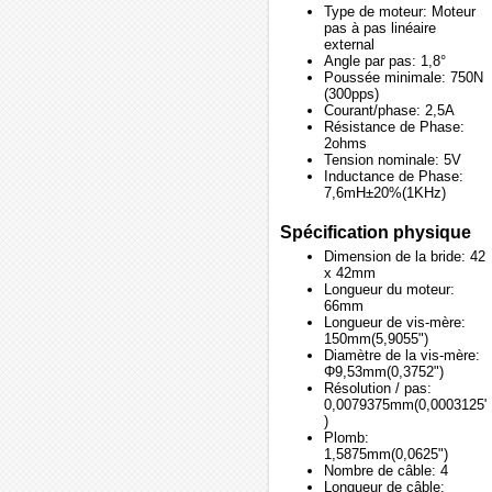
Type de moteur: Moteur
pas à pas linéaire
external
Angle par pas: 1,8°
Poussée minimale: 750N
(300pps)
Courant/phase: 2,5A
Résistance de Phase:
2ohms
Tension nominale: 5V
Inductance de Phase:
7,6mH±20%(1KHz)
Spécification physique
Dimension de la bride: 42
x 42mm
Longueur du moteur:
66mm
Longueur de vis-mère:
150mm(5,9055")
Diamètre de la vis-mère:
Φ9,53mm(0,3752")
Résolution / pas:
0,0079375mm(0,0003125"
)
Plomb:
1,5875mm(0,0625")
Nombre de câble: 4
Longueur de câble: