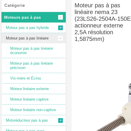
nema 23 (23LS26-2504A-150E actionneur externe 2,5A résolution 1,5875mm)
Moteur pas à pas
Catégorie
linéaire nema 23
Moteurs pas à pas
(23LS26-2504A-150E
actionneur externe
Moteur pas à pas hybride
2,5A résolution
1,5875mm)
Moteur pas à pas linéaire
Moteur pas à pas linéaire
économie
Moteur pas à pas linéaire
précision
Vis-mère et Écrou
Moteur linéaire externe
Moteur linéaire captive
Moteur linéaire non-captive
Motoréducteur pas à pas
Moteur pas à pas avec