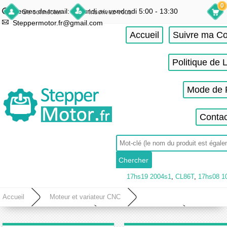
0
Heures de travail: du lundi au vendredi 5:00 - 13:30
Se connecter
Inscrivez-vous
Steppermotor.fr@gmail.com
Accueil
Suivre ma 
Politique de 
Mode de 
Contac
17hs19 2004s1
,
CL86T
,
17hs08 1
Accueil
Moteur et variateur CNC
Kit de moteur pas à pas CNC
Kit CNC à axe unique
Kit