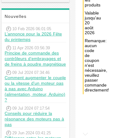
les
produits
Valable
Nouvelles
jusqu'au
20
août
10 Feb 2026 06:01:05
2026
L’annonce pour la 2026 Fête
du printemps
Remarque:
aucun
11 Apr 2026 03:56:39
code
Principe de commande des
de
contrôleurs d’embrayages et
coupon
de freins à poudre magnétique
n'est
nécessaire,
09 Jul 2024 07:34:46
veuillez
Comment augmenter le couple
passer
ou la vitesse d'un moteur pas
commande
à pas avec Arduino
directement!
(alimentation, moteur, Arduino)
?
Achat
immédiat:
09 Jul 2024 07:17:54
Conseils pour réduire la
€291,65
résonance des moteurs pas à
pas
29 Jun 2024 03:41:25