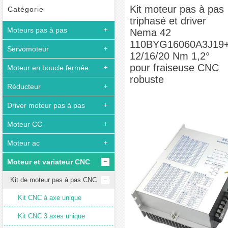
moteur pas à pas triphasé et driver Nema 42 110BYG16060A3J19+EC3822 12/16/20 Nm
Kit moteur pas à pas
Catégorie
triphasé et driver
1,2° pour fraiseuse CNC robuste
Moteurs pas à pas
Nema 42
110BYG16060A3J19
Servomoteur
12/16/20 Nm 1,2°
pour fraiseuse CNC
Moteur en boucle fermée
robuste
Réducteur
Driver moteur pas à pas
Moteur CC
Moteur ac
Moteur et variateur CNC
Kit de moteur pas à pas CNC
Kit CNC à axe unique
Kit CNC 3 axes unique