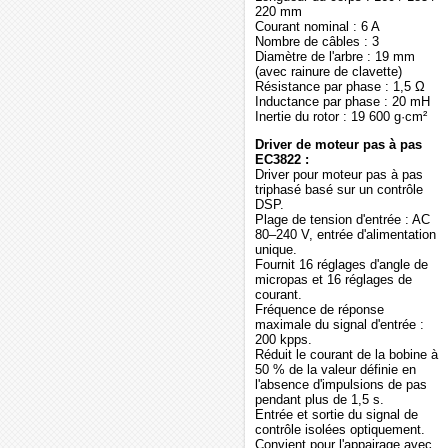
220 mm
Courant nominal : 6 A
Nombre de câbles : 3
Diamètre de l'arbre : 19 mm
(avec rainure de clavette)
Résistance par phase : 1,5 Ω
Inductance par phase : 20 mH
Inertie du rotor : 19 600 g·cm²
Driver de moteur pas à pas
EC3822 :
Driver pour moteur pas à pas
triphasé basé sur un contrôle
DSP.
Plage de tension d'entrée : AC
80–240 V, entrée d'alimentation
unique.
Fournit 16 réglages d'angle de
micropas et 16 réglages de
courant.
Fréquence de réponse
maximale du signal d'entrée :
200 kpps.
Réduit le courant de la bobine à
50 % de la valeur définie en
l'absence d'impulsions de pas
pendant plus de 1,5 s.
Entrée et sortie du signal de
contrôle isolées optiquement.
Convient pour l'appairage avec