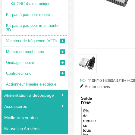
Kit CNC 4 axes unique
Kit pas à pas pour robots
Kit pas à pas pour imprimante
3D
Variateur de fréquence (VFD)
Moteur de broche cnc
Guidage linéaire
Contrôleur cnc
NO.:
110BYG16060A3J19+EC3
Actionneur linéaire électrique
Poster un avis
Alimentation à découpage
Solde
D'été:
Accessoires
6%
de
Meilleures ventes
remise
sur
Nouvelles Arrivées
tous