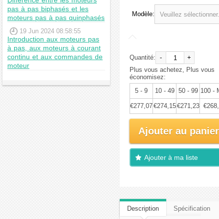
Différence entre les moteurs
pas à pas biphasés et les
Modèle:
moteurs pas à pas quinphasés
19 Jun 2024 08:58:55
Introduction aux moteurs pas
à pas, aux moteurs à courant
continu et aux commandes de
Quantité:
-
+
moteur
Plus vous achetez, Plus vous
économisez:
5 - 9
10 - 49
50 - 99
100 -
€277,07
€274,15
€271,23
€268
Ajouter au panier
Ajouter à ma liste
d'envies
Description
Spécification