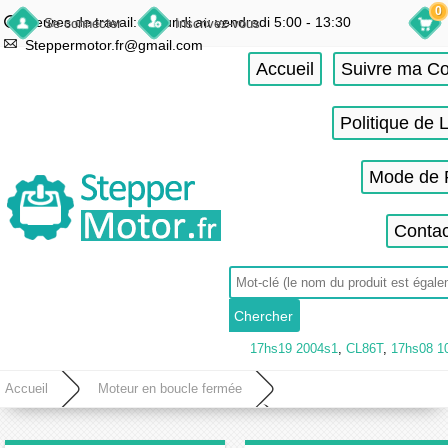
0
Heures de travail: du lundi au vendredi 5:00 - 13:30
Se connecter
Inscrivez-vous
Steppermotor.fr@gmail.com
Accueil
Suivre ma 
Politique de 
Mode de 
Contac
17hs19 2004s1
,
CL86T
,
17hs08 1
Accueil
Moteur en boucle fermée
Moteur pas à pas intégré en boucle fermée
Moteur pas à pas intégré en