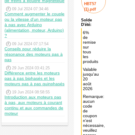
de freins à poudre magnétique
HBT57
09 Jul 2024 07:34:46
(1).pdf
Comment augmenter le couple
ou la vitesse d'un moteur pas
Solde
à pas avec Arduino
D'été:
(alimentation, moteur, Arduino)
6%
?
de
remise
09 Jul 2024 07:17:54
sur
Conseils pour réduire la
tous
résonance des moteurs pas à
les
pas
produits
29 Jun 2024 03:41:25
Valable
Différence entre les moteurs
jusqu'au
pas à pas biphasés et les
20
moteurs pas à pas quinphasés
août
2026
19 Jun 2024 08:58:55
Remarque:
Introduction aux moteurs pas
aucun
à pas, aux moteurs à courant
code
continu et aux commandes de
de
moteur
coupon
n'est
nécessaire,
veuillez