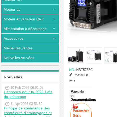
Moteur ac
Moteur et variateur CNC
Alimentation à découpage
Accessoires
Meilleures ventes
Nouvelles Arrivées
NO.:
HBT5756C
Poster un
Nouvelles
avis
10 Feb 2026 06:01:05
L’annonce pour la 2026 Fête
Manuels
et
du printemps
Documentation:
11 Apr 2026 03:56:39
Principe de commande des
Paramètre
contrôleurs d’embrayages et
Série