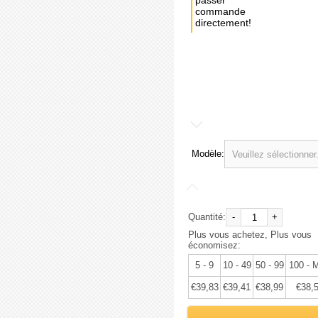
passer
commande
directement!
Achat
immédiat:
€41,93
Modèle:
Quantité:
-
+
Plus vous achetez, Plus vous
économisez:
5 - 9
10 - 49
50 - 99
100 - 
€39,83
€39,41
€38,99
€38,