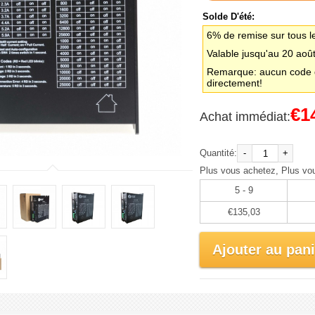
Solde D'été:
6% de remise sur tous l
Valable jusqu'au 20 aoû
Remarque: aucun code d
directement!
€1
Achat immédiat:
Quantité:
-
+
Plus vous achetez, Plus vo
5 - 9
€135,03
Ajouter au pani