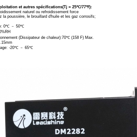
oitation et autres spécifications(Tj = 25℃/77℉):
oidissement naturel ou refroidissement force
la poussière, le brouillard d'huile et les gaz corrosifs;
te: 0℃ － 50℃
90%RH
ionnement (Dissipateur de chaleur):70℃ (158 F) Max.
 0.15mm
ckage: -20℃ － 65℃