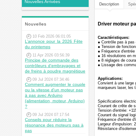
Nouvelles Arrivées
Description
Spéc
Driver moteur p
Nouvelles
10 Feb 2026 06:01:05
Caractéristiques:
L’annonce pour la 2026 Fête
● Contrôle pas à pas
du printemps
● Tension de fonctio
● Fréquence d'entrée
11 Apr 2026 03:56:39
● 16 résolutions en m
Principe de commande des
● 8 réglages de coura
● Lissage des command
contrôleurs d’embrayages et
de freins à poudre magnétique
Applications:
09 Jul 2024 07:34:46
Convient à une large 
Comment augmenter le couple
marqueurs laser, les 
ou la vitesse d'un moteur pas
à pas avec Arduino
(alimentation, moteur, Arduino)
Spécifications électri
Courant de crête de s
?
Tension d'entrée: +
09 Jul 2024 07:17:54
Courant du signal lo
Conseils pour réduire la
Fréquence d'entrée d
Largeur d'impulsion: 
résonance des moteurs pas à
Résistance d'isolem
pas