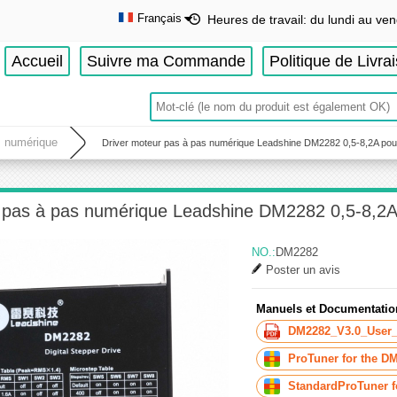
Français
Heures de travail: du lundi au ven
English
Accueil
Suivre ma Commande
Politique de Livra
Deutsch
Français
Español
s numérique
Driver moteur pas à pas numérique Leadshine DM2282 0,5-8,2A po
r pas à pas numérique Leadshine DM2282 0,5-8,2
NO.:
DM2282
Poster un avis
Manuels et Documentatio
DM2282_V3.0_User_
ProTuner for the DM
StandardProTuner f