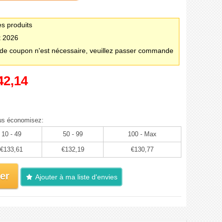
es produits
t 2026
e coupon n'est nécessaire, veuillez passer commande
42,14
us économisez:
10 - 49
50 - 99
100 - Max
€133,61
€132,19
€130,77
er
Ajouter à ma liste d'envies