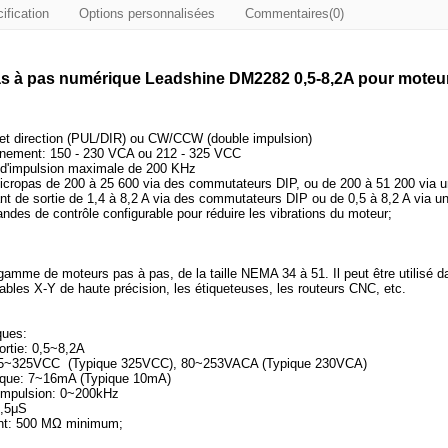
ification
Options personnalisées
Commentaires(0)
as à pas numérique Leadshine DM2282 0,5-8,2A pour moteu
 et direction (PUL/DIR) ou CW/CCW (double impulsion)
nnement: 150 - 230 VCA ou 212 - 325 VCC
 d'impulsion maximale de 200 KHz
icropas de 200 à 25 600 via des commutateurs DIP, ou de 200 à 51 200 via un
nt de sortie de 1,4 à 8,2 A via des commutateurs DIP ou de 0,5 à 8,2 A via un 
es de contrôle configurable pour réduire les vibrations du moteur;
gamme de moteurs pas à pas, de la taille NEMA 34 à 51. Il peut être utilisé da
tables X-Y de haute précision, les étiqueteuses, les routeurs CNC, etc.
ques:
ortie: 0,5~8,2A
115~325VCC (Typique 325VCC), 80~253VACA (Typique 230VCA)
gique: 7~16mA (Typique 10mA)
'impulsion: 0~200kHz
2,5μS
ent: 500 MΩ minimum;