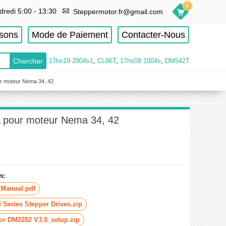
0
dredi 5:00 - 13:30
Steppermotor.fr@gmail.com
isons
Mode de Paiement
Contacter-Nous
17hs19 2004s1
,
CL86T
,
17hs08 1004s
,
DM542T
ur moteur Nema 34, 42
A pour moteur Nema 34, 42
n:
Manual.pdf
 Series Stepper Drives.zip
or DM2282 V3.0_setup.zip