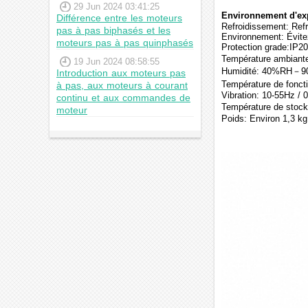
29 Jun 2024 03:41:25
Environnement d'expl
Différence entre les moteurs
Refroidissement: Refr
pas à pas biphasés et les
Environnement: Évitez 
moteurs pas à pas quinphasés
Protection grade:IP20
Température ambian
19 Jun 2024 08:58:55
Humidité: 40%RH－
Introduction aux moteurs pas
Température de fonct
à pas, aux moteurs à courant
Vibration: 10-55Hz /
continu et aux commandes de
Température de sto
moteur
Poids: Environ 1,3 kg