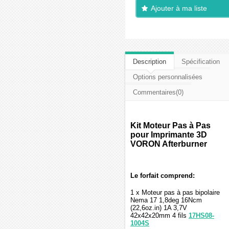
Ajouter à ma liste
d'envies
Description
Spécification
Options personnalisées
Commentaires(0)
Kit Moteur Pas à Pas
pour Imprimante 3D
VORON Afterburner
Le forfait comprend:
1 x Moteur pas à pas bipolaire
Nema 17 1,8deg 16Ncm
(22,6oz.in) 1A 3,7V
42x42x20mm 4 fils
17HS08-
1004S