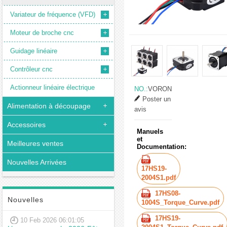
Variateur de fréquence (VFD)
Moteur de broche cnc
Guidage linéaire
Contrôleur cnc
Actionneur linéaire électrique
NO.:
VORON
Poster un
Alimentation à découpage
avis
Accessoires
Manuels
et
Meilleures ventes
Documentation:
Nouvelles Arrivées
17HS19-
2004S1.pdf
17HS08-
Nouvelles
1004S_Torque_Curve.pdf
17HS19-
10 Feb 2026 06:01:05