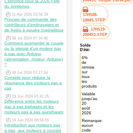
2004S1_Torque_Curve.pdf
L’annonce pour la 2026 Fête
du printemps
11 Apr 2026 03:56:39
17HS08-
Principe de commande des
1004S.STEP
contrôleurs d’embrayages et
17HS19-
de freins à poudre magnétique
2004S1.STEP
09 Jul 2024 07:34:46
Comment augmenter le couple
Solde
ou la vitesse d'un moteur pas
D'été:
à pas avec Arduino
6%
(alimentation, moteur, Arduino)
de
?
remise
sur
09 Jul 2024 07:17:54
tous
Conseils pour réduire la
les
résonance des moteurs pas à
produits
pas
Valable
29 Jun 2024 03:41:25
jusqu'au
Différence entre les moteurs
20
pas à pas biphasés et les
août
moteurs pas à pas quinphasés
2026
19 Jun 2024 08:58:55
Remarque:
Introduction aux moteurs pas
aucun
code
à pas, aux moteurs à courant