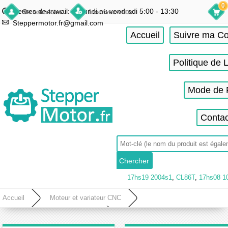
0
Heures de travail: du lundi au vendredi 5:00 - 13:30
Se connecter
Inscrivez-vous
Steppermotor.fr@gmail.com
Accueil
Suivre ma 
Politique de 
Mode de 
Contac
17hs19 2004s1
,
CL86T
,
17hs08 1
Accueil
Moteur et variateur CNC
Kit pas à pas pour imprimante 3D
Kit Moteur Pas à Pas pour Imprimante