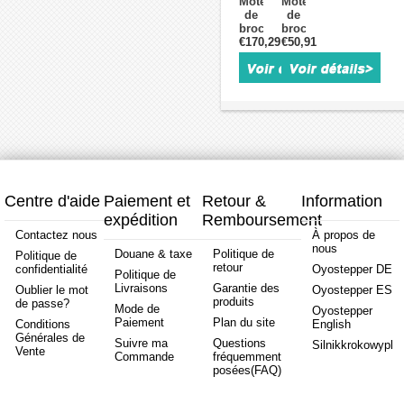
Moteur
Moteur
et
(14HS20-
+
23
de
de
alimentation
1504S
EC3522
de 3
broche
broche
&
4,5/8,5/12
Nm,
CNC
€170,29
€50,91
cnc
14HR07-
Nm
contrô
refroidi
refroidi
1004VRN
triphasé
de
par
par
&
1,8°
moteu
eau
air
17LS13-
et
JGD-
OSP001713
0404E-
alimen
80C3-
48V
200G)
2.2KW
300W
110V/220V/380V
12000
2.2kW
tr/min,
24000tr/min
pince
Pince
ER11/ER16
ER20
pour
Centre d'aide
Paiement et
Retour &
Information
400Hz
gravure
expédition
Remboursement
sur
bois
Contactez nous
À propos de
pour
nous
Douane & taxe
Politique de
Politique de
circuits
retour
confidentialité
Oyostepper DE
imprimés
Politique de
Livraisons
Garantie des
Oublier le mot
Oyostepper ES
produits
de passe?
Mode de
Oyostepper
Paiement
Plan du site
Conditions
English
Générales de
Suivre ma
Questions
Silnikkrokowypl
Vente
Commande
fréquemment
posées(FAQ)