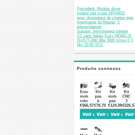
Précédent: Module driver
moteur pas à pas DRV8825
avec dissipateur de chaleur pour
imprimante 3d Reprap, 5
pièces/paquet
Suivant: Servomoteur intégré
CC sans balais Easy NEMA 23
ISV57T-090 90w 3000 tr/min 0,3
Nm 20-50 VCC
Produits connexes
Ensemble
Kit
Kit
Kit
moteur
pas
moteur
CNC
robot
à
pas
3
€566,57
AR3
€78,70
pas
€124,08
à
axes
€226,5
-
pour
pas
avec
Moteur
imprimante
et
moteu
pas
3D
driver
pas
à
VORON
NEMA
à
pas,
V0.1
34
pas
pilote
BOM
86BYGH9945A
Nema