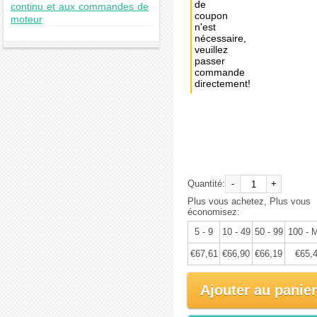
de
continu et aux commandes de
coupon
moteur
n'est
nécessaire,
veuillez
passer
commande
directement!
Achat
immédiat:
€71,17
Quantité:
-
+
Plus vous achetez, Plus vous
économisez:
5 - 9
10 - 49
50 - 99
100 - 
€67,61
€66,90
€66,19
€65,
Ajouter au panier