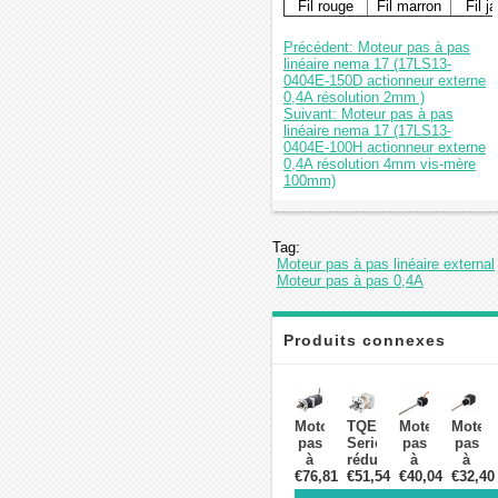
Fil rouge
Fil marron
Fil j
Précédent: Moteur pas à pas
linéaire nema 17 (17LS13-
0404E-150D actionneur externe
0,4A résolution 2mm )
Suivant: Moteur pas à pas
linéaire nema 17 (17LS13-
0404E-100H actionneur externe
0,4A résolution 4mm vis-mère
100mm)
Tag:
Moteur pas à pas linéaire external
Moteur pas à pas 0,4A
Produits connexes
Motoréducteur
TQEG
Moteur
Moteu
pas
Series
pas
pas
à
réducteur
à
à
€76,81
pas
planétaire
€51,54
€40,04
pas
€32,40
pas
Nema
TQEG23-
linéaire
linéair