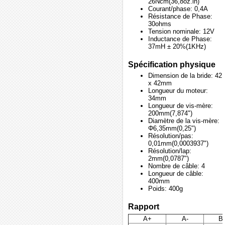
26Ncm(36,8oz.in)
Courant/phase: 0,4A
Résistance de Phase:
30ohms
Tension nominale: 12V
Inductance de Phase:
37mH ± 20%(1KHz)
Spécification physique
Dimension de la bride: 42
x 42mm
Longueur du moteur:
34mm
Longueur de vis-mère:
200mm(7,874")
Diamètre de la vis-mère:
Φ6,35mm(0,25")
Résolution/pas:
0,01mm(0,0003937")
Résolution/lap:
2mm(0,0787")
Nombre de câble: 4
Longueur de câble:
400mm
Poids: 400g
Rapport
A+
A-
B