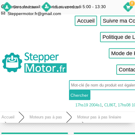
0
Heures de travail: du lundi au vendredi 5:00 - 13:30
Se connecter
Inscrivez-vous
Steppermotor.fr@gmail.com
Accueil
Suivre ma 
Politique de 
Mode de 
Contac
17hs19 2004s1
,
CL86T
,
17hs08 1
Accueil
Moteurs pas à pas
Moteur pas à pas linéaire
Moteur pas à pas linéaire économie
Moteur pas à pas linéaire