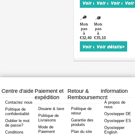
23
G10-
non-
nema
avec
D10
captive
11
arbre
10:1
Nema
(11LS1
de
contrecoup
11
0754E-
sortie
15 minutes
bipolaire
100A
Moteur
Moteur
de
d'arc
1,8
action
pas
pas
réducteur
pour
degrés
extern
à
à
planétaire
Moteur
8,0Ncm
0,75A
€32,40
pas
€35,10
pas
10:1/20:1/50:1,
pas
2,4V
résolu
linéaire
linéaire
rainure
à
0,75A
0,635
nema
nema
de
pas
plomb
11
11
clavette
Nema
4,877mm
(11LS13-
(11LS13-
Φ14
23 à
distance
0754E-
0754N-
mm
arbre
de
100B
100C
de
voyage
actionneur
non-
10
150mm
externe
captive
mm
0,75A
0,75A
résolution
résolution
2mm
4,877mm
Centre d'aide
Paiement et
Retour &
Information
vis-
vis-
expédition
Remboursement
mère
mère
100mm)
100mm)
Contactez nous
À propos de
nous
Douane & taxe
Politique de
Politique de
retour
confidentialité
Oyostepper DE
Politique de
Livraisons
Garantie des
Oublier le mot
Oyostepper ES
produits
de passe?
Mode de
Oyostepper
Paiement
Plan du site
Conditions
English