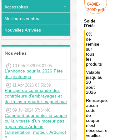
0404E-
Accessoires
200D.pdf
Meilleures ventes
Solde
D'été:
Nouvelles Arrivées
6%
de
remise
sur
Nouvelles
tous
les
produits
10 Feb 2026 06:01:05
L’annonce pour la 2026 Fête
Valable
du printemps
jusqu'au
20
11 Apr 2026 03:56:39
août
Principe de commande des
2026
contrôleurs d’embrayages et
Remarque:
de freins à poudre magnétique
aucun
09 Jul 2024 07:34:46
code
Comment augmenter le couple
de
coupon
ou la vitesse d'un moteur pas
n'est
à pas avec Arduino
nécessaire,
(alimentation, moteur, Arduino)
veuillez
?