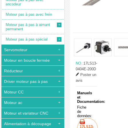
encodeur
Moteur pas à pas avec frein
Moteur pas à pas à aimant
permanent
Moteur pas à pas spécial
Servomoteur
Moteur en boucle fermée
NO.:
17LS13-
0404E-200D
Réducteur
Poster un
avis
Driver moteur pas à pas
Moteur CC
Manuels
et
Documentation:
Moteur ac
Fiche
de
Moteur et variateur CNC
données:
Alimentation à découpage
17LS13-