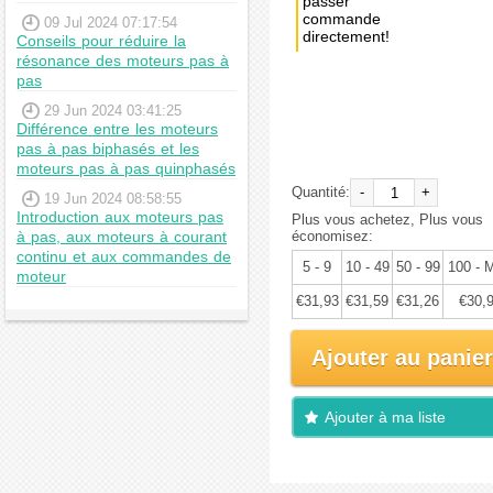
passer
commande
09 Jul 2024 07:17:54
directement!
Conseils pour réduire la
résonance des moteurs pas à
Achat
pas
immédiat:
29 Jun 2024 03:41:25
€33,61
Différence entre les moteurs
pas à pas biphasés et les
moteurs pas à pas quinphasés
Quantité:
-
+
19 Jun 2024 08:58:55
Introduction aux moteurs pas
Plus vous achetez, Plus vous
à pas, aux moteurs à courant
économisez:
continu et aux commandes de
5 - 9
10 - 49
50 - 99
100 - 
moteur
€31,93
€31,59
€31,26
€30,
Ajouter au panier
Ajouter à ma liste
d'envies