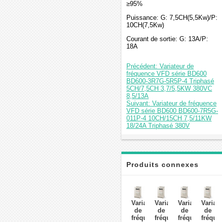
≥95%
Puissance: G: 7,5CH(5,5Kw)/P:
10CH(7,5Kw)
Courant de sortie: G: 13A/P:
18A
Précédent: Variateur de
fréquence VFD série BD600
BD600-3R7G-5R5P-4 Triphasé
5CH/7,5CH 3,7/5,5KW 380VC
8,5/13A
Suivant: Variateur de fréquence
VFD série BD600 BD600-7R5G-
011P-4 10CH/15CH 7,5/11KW
18/24A Triphasé 380V
Produits connexes
Variateur
Variateur
Variateur
Variat
de
de
de
de
fréquence
fréquence
fréquence
fréque