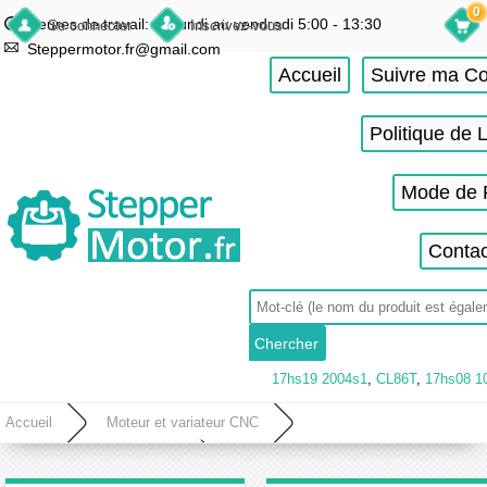
0
Heures de travail: du lundi au vendredi 5:00 - 13:30
Se connecter
Inscrivez-vous
Steppermotor.fr@gmail.com
Accueil
Suivre ma 
Politique de 
Mode de 
Contac
17hs19 2004s1
,
CL86T
,
17hs08 1
Accueil
Moteur et variateur CNC
Variateur de fréquence (VFD)
Variateur de fréquence 5.5KW