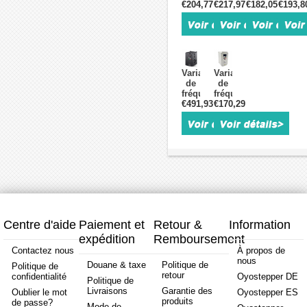
€204,77
VFD
€217,97
VFD
€182,05
VFD
€193,8
VFD
série
série
série
série
H100
H100
H110
H110
H100T20055BX0
H100T40055BX0
H110T20055B
H110T
7,5CH
7,5CH
7,5CH
7,5CH
5,5KW
5,5KW
5,5KW
5,5KW
23A
14A
23A
14A
Variateur
Variateur
Triphasé
Triphasé
Triphasé
Tripha
de
de
220V
380V
380V
380V
fréquence
fréquence
pour
pour
€491,93
VFD
€170,29
5,5
Moteur
Moteur
série
kW
de
de
BD600
pour
Broche
Broche
BD600-
moteur
CNC
CNC
5R5G-
de
2
broche
7,5CH
CNC
5,5KW
H100-
23A
5.5S2/T4
Triphasé
220
220V
V/380
V
Centre d'aide
Paiement et
Retour &
Information
expédition
Remboursement
Contactez nous
À propos de
nous
Douane & taxe
Politique de
Politique de
retour
confidentialité
Oyostepper DE
Politique de
Livraisons
Garantie des
Oublier le mot
Oyostepper ES
produits
de passe?
Mode de