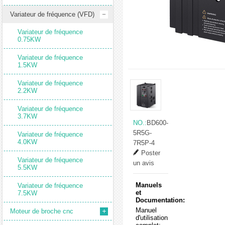
Variateur de fréquence (VFD)
Variateur de fréquence
0.75KW
Variateur de fréquence
1.5KW
Variateur de fréquence
2.2KW
Variateur de fréquence
3.7KW
NO.:
BD600-
5R5G-
Variateur de fréquence
4.0KW
7R5P-4
Poster
Variateur de fréquence
un avis
5.5KW
Manuels
Variateur de fréquence
et
7.5KW
Documentation:
Manuel
Moteur de broche cnc
d'utilisation