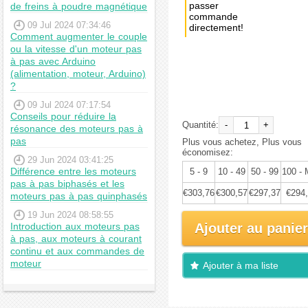
passer
de freins à poudre magnétique
commande
09 Jul 2024 07:34:46
directement!
Comment augmenter le couple
ou la vitesse d'un moteur pas
Achat
à pas avec Arduino
immédiat:
(alimentation, moteur, Arduino)
€319,75
?
09 Jul 2024 07:17:54
Conseils pour réduire la
Quantité:
-
+
résonance des moteurs pas à
pas
Plus vous achetez, Plus vous
économisez:
29 Jun 2024 03:41:25
Différence entre les moteurs
5 - 9
10 - 49
50 - 99
100 -
pas à pas biphasés et les
€303,76
€300,57
€297,37
€294
moteurs pas à pas quinphasés
19 Jun 2024 08:58:55
Introduction aux moteurs pas
Ajouter au panier
à pas, aux moteurs à courant
continu et aux commandes de
moteur
Ajouter à ma liste
d'envies