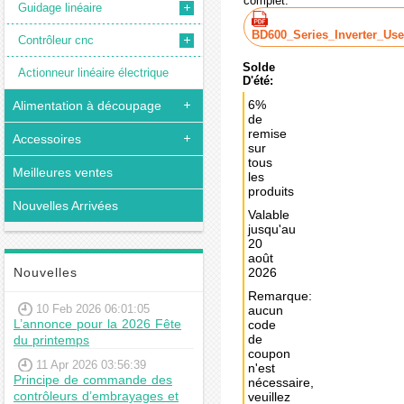
complet:
Guidage linéaire
BD600_Series_Inverter_Use
Contrôleur cnc
Solde
Actionneur linéaire électrique
D'été:
6%
Alimentation à découpage
de
remise
Accessoires
sur
tous
Meilleures ventes
les
produits
Nouvelles Arrivées
Valable
jusqu'au
20
août
Nouvelles
2026
Remarque:
10 Feb 2026 06:01:05
aucun
L’annonce pour la 2026 Fête
code
de
du printemps
coupon
11 Apr 2026 03:56:39
n'est
Principe de commande des
nécessaire,
contrôleurs d’embrayages et
veuillez