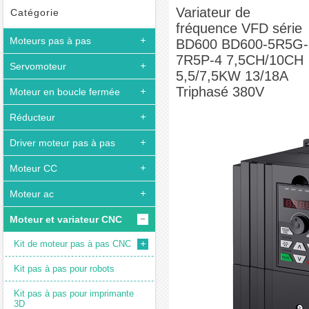
Variateur de fréquence VFD série BD600 BD600-5R5G-7R5P-4 7,5CH/10CH
Variateur de
Catégorie
fréquence VFD série
5,5/7,5KW 13/18A Triphasé 380V
Moteurs pas à pas
BD600 BD600-5R5G-
7R5P-4 7,5CH/10CH
Servomoteur
5,5/7,5KW 13/18A
Triphasé 380V
Moteur en boucle fermée
Réducteur
Driver moteur pas à pas
Moteur CC
Moteur ac
Moteur et variateur CNC
Kit de moteur pas à pas CNC
Kit pas à pas pour robots
Kit pas à pas pour imprimante
3D