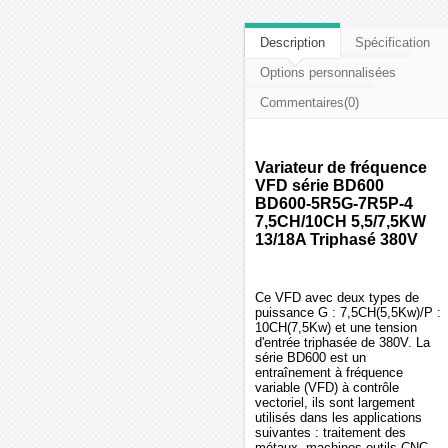
Description
Spécification
Options personnalisées
Commentaires(0)
Variateur de fréquence
VFD série BD600
BD600-5R5G-7R5P-4
7,5CH/10CH 5,5/7,5KW
13/18A Triphasé 380V
Ce VFD avec deux types de
puissance G : 7,5CH(5,5Kw)/P :
10CH(7,5Kw) et une tension
d'entrée triphasée de 380V. La
série BD600 est un
entraînement à fréquence
variable (VFD) à contrôle
vectoriel, ils sont largement
utilisés dans les applications
suivantes : traitement des
métaux, machines-outils CNC,