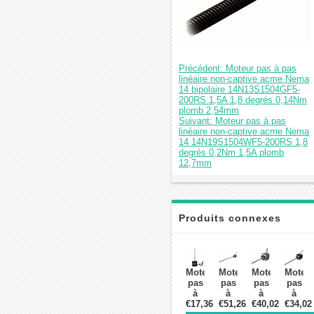
Précédent: Moteur pas à pas
linéaire non-captive acme Nema
14 bipolaire 14N13S1504GF5-
200RS 1,5A 1,8 degrés 0,14Nm
plomb 2,54mm
Suivant: Moteur pas à pas
linéaire non-captive acme Nema
14 14N19S1504WF5-200RS 1,8
degrés 0,2Nm 1,5A plomb
12,7mm
Produits connexes
Moteur
Moteur
Moteur
Moteu
pas
pas
pas
pas
à
à
à
à
€17,36
pas
€51,26
pas
€40,02
pas
€34,02
pas