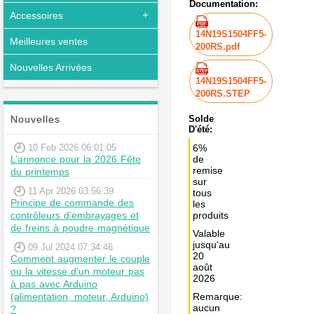
Documentation:
Accessoires
14N19S1504FF5-
Meilleures ventes
200RS.pdf
Nouvelles Arrivées
14N19S1504FF5-
200RS.STEP
Nouvelles
Solde
D'été:
10 Feb 2026 06:01:05
6%
L’annonce pour la 2026 Fête
de
remise
du printemps
sur
11 Apr 2026 03:56:39
tous
Principe de commande des
les
contrôleurs d’embrayages et
produits
de freins à poudre magnétique
Valable
jusqu'au
09 Jul 2024 07:34:46
20
Comment augmenter le couple
août
ou la vitesse d'un moteur pas
2026
à pas avec Arduino
(alimentation, moteur, Arduino)
Remarque:
aucun
?