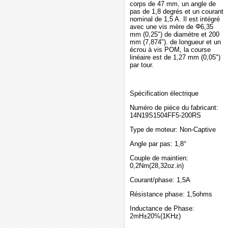
corps de 47 mm, un angle de
pas de 1,8 degrés et un courant
nominal de 1,5 A. Il est intégré
avec une vis mère de Φ6,35
mm (0,25") de diamètre et 200
mm (7,874"). de longueur et un
écrou à vis POM, la course
linéaire est de 1,27 mm (0,05")
par tour.
Spécification électrique
Numéro de pièce du fabricant:
14N19S1504FF5-200RS
Type de moteur: Non-Captive
Angle par pas: 1,8°
Couple de maintien:
0,2Nm(28,32oz.in)
Courant/phase: 1,5A
Résistance phase: 1,5ohms
Inductance de Phase:
2mH±20%(1KHz)