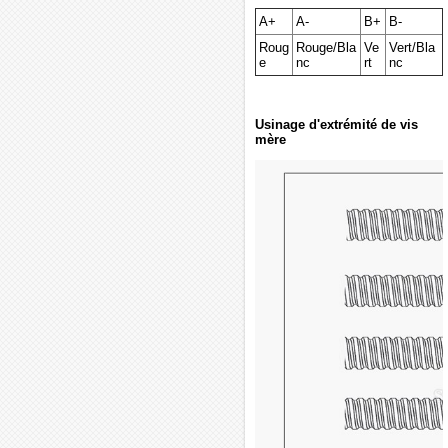
A+
A-
B+
B-
Roug
Rouge/Bla
Ve
Vert/Bla
e
nc
rt
nc
Usinage d'extrémité de vis
mère