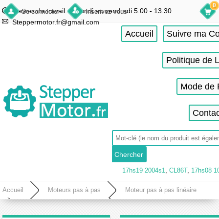
0
Heures de travail: du lundi au vendredi 5:00 - 13:30
Se connecter
Inscrivez-vous
Steppermotor.fr@gmail.com
Accueil
Suivre ma 
Politique de 
Mode de 
Contac
17hs19 2004s1
,
CL86T
,
17hs08 1
Accueil
Moteurs pas à pas
Moteur pas à pas linéaire
Moteur linéaire non-captive
Moteur pas à pas linéaire non-captive