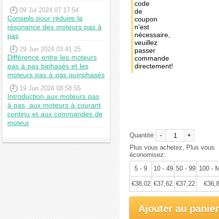
code
09 Jul 2024 07:17:54
de
Conseils pour réduire la
coupon
résonance des moteurs pas à
n'est
nécessaire,
pas
veuillez
29 Jun 2024 03:41:25
passer
Différence entre les moteurs
commande
pas à pas biphasés et les
directement!
moteurs pas à pas quinphasés
Achat
19 Jun 2024 08:58:55
immédiat:
Introduction aux moteurs pas
à pas, aux moteurs à courant
€40,02
continu et aux commandes de
moteur
Quantité:
-
+
Plus vous achetez, Plus vous
économisez:
5 - 9
10 - 49
50 - 99
100 - 
€38,02
€37,62
€37,22
€36,
Ajouter au panier