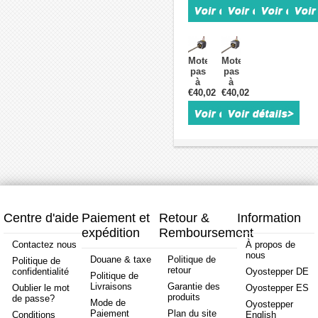
linéaire
linéaire
linéaire
linéair
non-
non-
non-
non-
captive
captive
captive
captiv
acme
Nema
Nema
Nema
Nema
17
11
17
17
1,8
11N13S1004FD
bipola
Moteur
Moteur
Oukeda
degrés
200RS
1,8
pas
pas
OK42FD40104A-
1,68A
1,8
degrés
à
à
110B
2,8V
degrés
0,75A
€40,02
pas
€40,02
pas
1,8
plomb
0,06Nm
plomb
linéaire
linéaire
degrés
8mm
1,0A
4,877
non-
non-
49Ncm
distance
plomb
distan
captive
captive
Vis
de
1,27mm
de
acme
acme
mère
voyage
voyag
Nema
Nema
110
300mm
150m
11
11
mm
11N13S1004GD5-
11N13S1004HD5-
200RS
200RS
1,8
1,8
degrés
degrés
0,06Nm
0,06Nm
Centre d'aide
Paiement et
Retour &
Information
1,0A
1,0A
expédition
Remboursement
plomb
plomb
2,54mm
5,08mm
Contactez nous
À propos de
nous
Douane & taxe
Politique de
Politique de
retour
confidentialité
Oyostepper DE
Politique de
Livraisons
Garantie des
Oublier le mot
Oyostepper ES
produits
de passe?
Mode de
Oyostepper
Paiement
Plan du site
Conditions
English