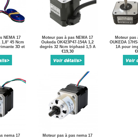
as NEMA 17
Moteur pas à pas NEMA 17
Moteur pas
 1,8° 45 Ncm
Oukeda OK423P47-154A 1,2
OUKEDA 17HS4
rimante 3D et
degrés 32 Ncm triphasé 1,5 A
1A pour imp
que
5,4 V CC D-cut
€19,30
extrude
€
as nema 17
Moteur pas à pas nema 17