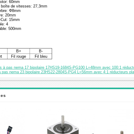
otor: 60mm
 boîte de vitesses: 27,3mm
'arbre: Φ8mm
bre: 20mm
-Cut: 15mm
le: 4
âble: 500mm
B+
B-
rt
Fil rouge
Fil bleu
as à pas nema 17 bipolaire 17HS19-1684S-PG100 L=48mm avec 100:1 réducte
à pas nema 23 bipolaire 23HS22-2804S-PG4 L=56mm avec 4:1 réducteurs pla
xes