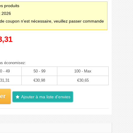
es produits
t 2026
e coupon n'est nécessaire, veuillez passer commande
3,31
us économisez:
0 - 49
50 - 99
100 - Max
31,31
€30,98
€30,65
er
Ajouter à ma liste d'envies