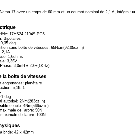
ema 17 avec un corps de 60 mm et un courant nominal de 2,1 A, intégrait un 
ectrique
dèle: 17HS24-2104S-PG5
: Bipolaires
 0,35 deg
tien sans boîte de vitesses: 65Ncm(92,05oz.in)
: 2,1A
ase: 1,6ohms
ale: 3,36V
 Phase: 3,0mH ± 20%(1KHz)
 la boîte de vitesses
à engrenages: planétaire
uction: 5,18: 1
%
=1 deg
l autorisé: 2Nm(283oz.in)
ible couple: 4Nm(566oz.in)
maximale de l'arbre: 50N
 maximale de l'arbre: 100N
physiques
la bride: 42 x 42mm