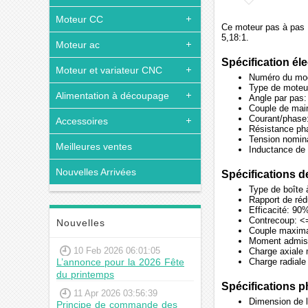
Moteur CC
Ce moteur pas à pas N
5,18:1.
Moteur ac
Spécification él
Moteur et variateur CNC
Numéro du mo
Type de moteur
Alimentation à découpage
Angle par pas:
Couple de main
Courant/phase
Accessoires
Résistance ph
Tension nomin
Meilleures ventes
Inductance de
Nouvelles Arrivées
Spécifications de
Type de boîte 
Rapport de réd
Efficacité: 90
Contrecoup: <
Nouvelles
Couple maxima
Moment admiss
10 Feb 2026 06:01:05
Charge axiale 
L’annonce pour la 2026 Fête
Charge radiale
du printemps
Spécifications 
11 Apr 2026 03:56:39
Dimension de 
Principe de commande des