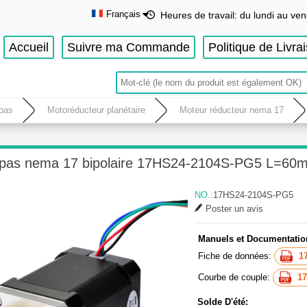
Français
Heures de travail: du lundi au ven
English
Accueil
Suivre ma Commande
Politique de Livra
Deutsch
Français
Español
 pas
Motoréducteur planétaire
Moteur réducteur nema 17
 pas nema 17 bipolaire 17HS24-2104S-PG5 L=60mm
NO.:
17HS24-2104S-PG5
Poster un avis
Manuels et Documentatio
Fiche de données:
1
Courbe de couple:
1
Solde D'été: