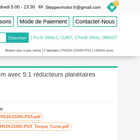
0
dredi 5:00 - 13:30
Steppermotor.fr@gmail.com
isons
Mode de Paiement
Contacter-Nous
17hs19 2004s1
,
CL86T
,
17hs08 1004s
,
DM542T
Moteur pas à pas nema 17 bipolaire 17HS24-2104S-PG5 L=60mm avec
 avec 5:1 réducteurs planétaires
n:
7HS24-2104S-PG5.pdf
7HS24-2104S-PG5_Torque_Curve.pdf