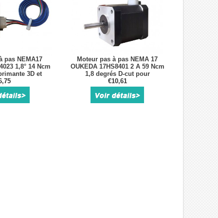
 à pas NEMA17
Moteur pas à pas NEMA 17
023 1,8° 14 Ncm
OUKEDA 17HS8401 2 A 59 Ncm
rimante 3D et
1,8 degrés D-cut pour
use Titan
6,75
imprimante 3D
€10,61