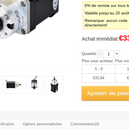
6% de remise sur tous l
Valable jusqu'au 20 aoû
Remarque: aucun code d
directement!
€3
Achat immédiat:
Quantité:
-
+
Plus vous achetez, Plus vo
5 - 9
1
€31,64
€
Ajouter au pani
ification
Options personnalisées
Commentaires(0)