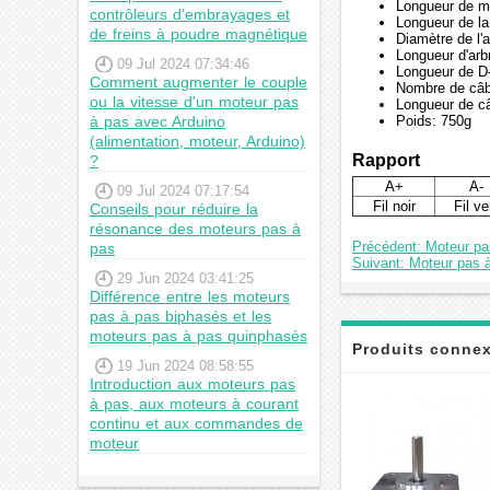
Longueur de m
contrôleurs d’embrayages et
Longueur de la
de freins à poudre magnétique
Diamètre de l
Longueur d'ar
09 Jul 2024 07:34:46
Longueur de D
Comment augmenter le couple
Nombre de câb
ou la vitesse d'un moteur pas
Longueur de c
à pas avec Arduino
Poids: 750g
(alimentation, moteur, Arduino)
Rapport
?
A+
A-
09 Jul 2024 07:17:54
Fil noir
Fil ve
Conseils pour réduire la
résonance des moteurs pas à
Précédent: Moteur p
pas
Suivant: Moteur pas 
29 Jun 2024 03:41:25
Différence entre les moteurs
pas à pas biphasés et les
moteurs pas à pas quinphasés
Produits conne
19 Jun 2024 08:58:55
Introduction aux moteurs pas
à pas, aux moteurs à courant
continu et aux commandes de
moteur