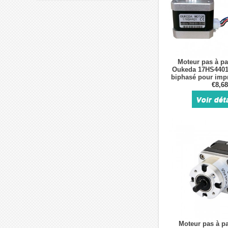
Moteur pas à p
Oukeda 17HS4401
biphasé pour imp
roboti
€8,68
Moteur pas à p