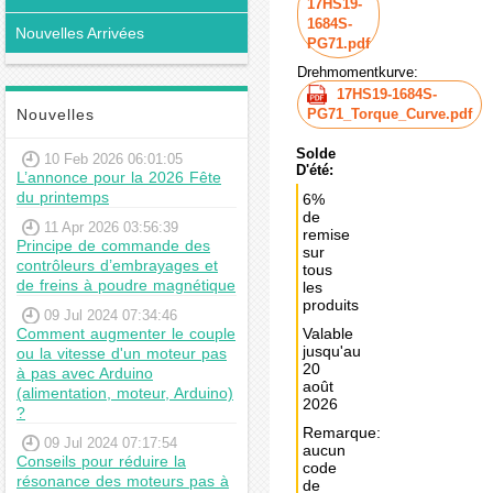
17HS19-
1684S-
Nouvelles Arrivées
PG71.pdf
Drehmomentkurve:
17HS19-1684S-
Nouvelles
PG71_Torque_Curve.pdf
Solde
10 Feb 2026 06:01:05
D'été:
L’annonce pour la 2026 Fête
du printemps
6%
de
11 Apr 2026 03:56:39
remise
Principe de commande des
sur
contrôleurs d’embrayages et
tous
de freins à poudre magnétique
les
produits
09 Jul 2024 07:34:46
Comment augmenter le couple
Valable
jusqu'au
ou la vitesse d'un moteur pas
20
à pas avec Arduino
août
(alimentation, moteur, Arduino)
2026
?
Remarque:
09 Jul 2024 07:17:54
aucun
Conseils pour réduire la
code
résonance des moteurs pas à
de