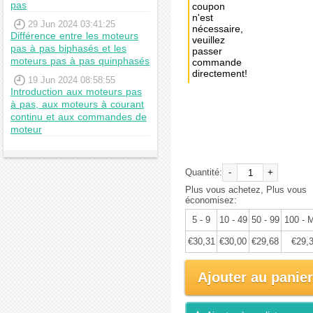
pas
coupon
n'est
29 Jun 2024 03:41:25
nécessaire,
Différence entre les moteurs
veuillez
pas à pas biphasés et les
passer
moteurs pas à pas quinphasés
commande
directement!
19 Jun 2024 08:58:55
Introduction aux moteurs pas
Achat
à pas, aux moteurs à courant
immédiat:
continu et aux commandes de
moteur
€31,91
Quantité:
-
+
Plus vous achetez, Plus vous
économisez:
5 - 9
10 - 49
50 - 99
100 - 
€30,31
€30,00
€29,68
€29,
Ajouter au panier