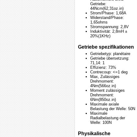
Getriebe:
44Ncm(62,31oz.in)
Strom/Phase: 1,68A
Widerstand/Phase:
1,65ohms
Stromspannung: 2,8V
Induktivität: 2,8mH ±
20%(1KHz)
Getriebe spezifikationen
Getriebetyp: planétaire
Getriebe übersetzung:
71,14: 1
Effizienz: 73%
Contrecoup: <=1 deg
Max, Zulässiges
Drehmoment:
4Nm(566oz.in)
Moment zulässiges
Drehmoment:
6Nm(850oz.in)
Maximale axiale
Belastung der Welle: 50N
Maximale
Radialbelastung der
Welle: 100N
Physikalische