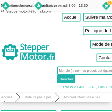
0
Heures de travail: du lundi au vendredi 5:00 - 13:30
Se connecter
Inscrivez-vous
Steppermotor.fr@gmail.com
Accueil
Suivre ma 
Politique de 
Mode de 
Contac
17hs19 2004s1
,
CL86T
,
17hs08 1
Accueil
Moteurs pas à pas
Motoréducteur pas à pas
Motoréducteur planétaire
Moteur réducteur nema 17