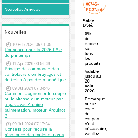
0674S-
Nouvelles Arrivées
PG27.pdf
Solde
D'été:
Nouvelles
6%
de
remise
10 Feb 2026 06:01:05
sur
L’annonce pour la 2026 Fête
tous
du printemps
les
produits
11 Apr 2026 03:56:39
Principe de commande des
Valable
contrôleurs d’embrayages et
jusqu'au
de freins à poudre magnétique
20
août
09 Jul 2024 07:34:46
2026
Comment augmenter le couple
ou la vitesse d'un moteur pas
Remarque:
aucun
à pas avec Arduino
code
(alimentation, moteur, Arduino)
de
?
coupon
n'est
09 Jul 2024 07:17:54
nécessaire,
Conseils pour réduire la
veuillez
résonance des moteurs pas à