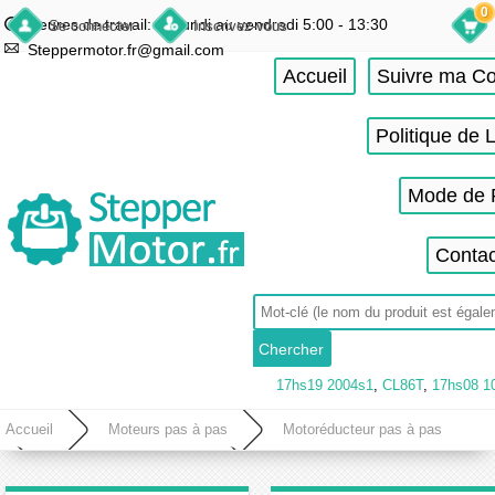
0
Heures de travail: du lundi au vendredi 5:00 - 13:30
Se connecter
Inscrivez-vous
Steppermotor.fr@gmail.com
Accueil
Suivre ma 
Politique de 
Mode de 
Contac
17hs19 2004s1
,
CL86T
,
17hs08 1
Accueil
Moteurs pas à pas
Motoréducteur pas à pas
Motoréducteur planétaire
Moteur réducteur nema 11