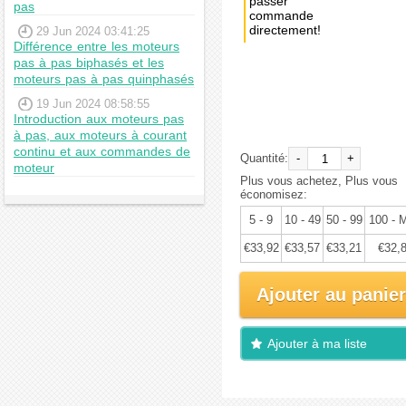
passer
pas
commande
directement!
29 Jun 2024 03:41:25
Différence entre les moteurs
pas à pas biphasés et les
Achat
moteurs pas à pas quinphasés
immédiat:
€35,71
19 Jun 2024 08:58:55
Introduction aux moteurs pas
à pas, aux moteurs à courant
continu et aux commandes de
Quantité:
-
+
moteur
Plus vous achetez, Plus vous
économisez:
5 - 9
10 - 49
50 - 99
100 - 
€33,92
€33,57
€33,21
€32,
Ajouter au panier
Ajouter à ma liste
d'envies