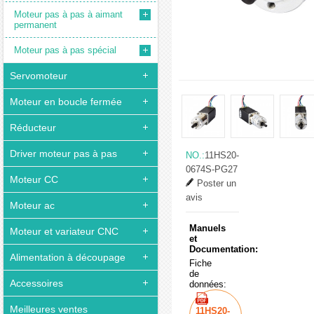
Moteur pas à pas à aimant
permanent
Moteur pas à pas spécial
Servomoteur
Moteur en boucle fermée
Réducteur
Driver moteur pas à pas
NO.:
11HS20-
0674S-PG27
Moteur CC
Poster un
avis
Moteur ac
Manuels
Moteur et variateur CNC
et
Documentation:
Alimentation à découpage
Fiche
de
Accessoires
données:
Meilleures ventes
11HS20-