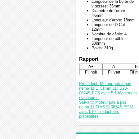
Longueur de la boîte de
vitesses: 35mm
Diamètre de l'arbre:
Φ6mm
Longueur d'arbre: 18mm
Longueur de D-Cut:
12mm
Nombre de câble: 4
Longueur de câble:
500mm
Poids: 310g
Rapport
A+
A-
B
Fil noir
Fil vert
Fil r
Précédent: Moteur pas à pas
nema 11 L=51mm 11HS20-
0674S-PG5 avec 5:1 réducteurs
planétaires
Suivant: Moteur pas à pas
nema 11 11HS20-0674S-PG51
avec 510:1 réducteurs
planétaires