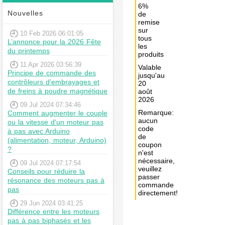
6%
Nouvelles
de
remise
sur
10 Feb 2026 06:01:05
tous
L’annonce pour la 2026 Fête
les
du printemps
produits
11 Apr 2026 03:56:39
Valable
Principe de commande des
jusqu'au
contrôleurs d’embrayages et
20
de freins à poudre magnétique
août
2026
09 Jul 2024 07:34:46
Remarque:
Comment augmenter le couple
aucun
ou la vitesse d'un moteur pas
code
à pas avec Arduino
de
(alimentation, moteur, Arduino)
coupon
?
n'est
nécessaire,
09 Jul 2024 07:17:54
veuillez
Conseils pour réduire la
passer
résonance des moteurs pas à
commande
pas
directement!
29 Jun 2024 03:41:25
Différence entre les moteurs
Achat
pas à pas biphasés et les
immédiat: