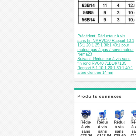
Précédent: Réducteur à vis
sans fin NMRV030 Rapport 10:1
15:1 20:1 25:1 30:1 40:1 pour
moteur pas à pas / servomoteur
Nema23
Suivant: Réducteur à vis sans
fin rond RV040 71B14/71B5
Rapport 5:1 10:1 20:1 30:1 40:1
arbre d'entrée 14mm
Produits connexes
Réducteur
Réducteur
Réducteur
Ré
à vis
à vis
à vis
à 
sans
sans
sans
sa
€76,26
fin
€143,84
fin
€38,60
fin
€1
f