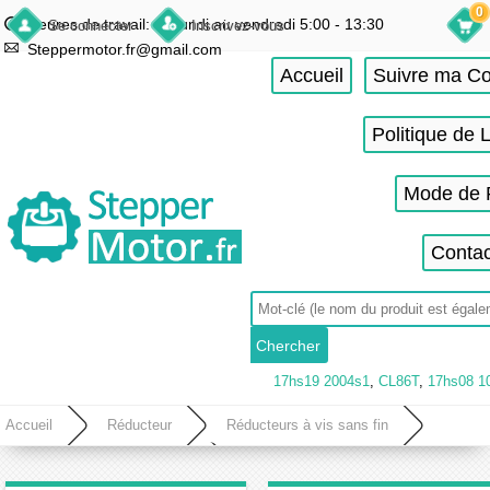
0
Heures de travail: du lundi au vendredi 5:00 - 13:30
Se connecter
Inscrivez-vous
Steppermotor.fr@gmail.com
Accueil
Suivre ma 
Politique de 
Mode de 
Contac
17hs19 2004s1
,
CL86T
,
17hs08 1
Accueil
Réducteur
Réducteurs à vis sans fin
Réducteur à vis sans fin ronde
Réducteur à vis sans fin rond RV030