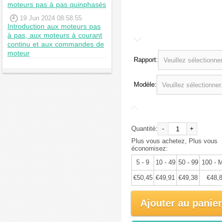
moteurs pas à pas quinphasés
€53,10
19 Jun 2024 08:58:55
Introduction aux moteurs pas
à pas, aux moteurs à courant
continu et aux commandes de
moteur
Rapport:
Modèle:
Quantité:
-
+
Plus vous achetez, Plus vous
économisez:
5 - 9
10 - 49
50 - 99
100 - 
€50,45
€49,91
€49,38
€48,
Ajouter au panier