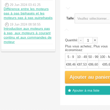
29 Jun 2024 03:41:25
Différence entre les moteurs
pas à pas biphasés et les
moteurs pas à pas quinphasés
Taille:
19 Jun 2024 08:58:55
Introduction aux moteurs pas
à pas, aux moteurs à courant
continu et aux commandes de
Quantité:
-
+
moteur
Plus vous achetez, Plus vous
économisez:
5 - 9
10 - 49
50 - 99
100 - 
€88,46
€87,53
€86,60
€85,
Ajouter au panier
Ajouter à ma liste
d'envies