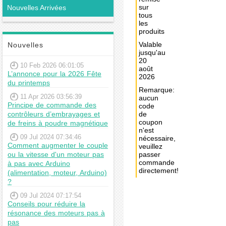
sur
Nouvelles Arrivées
tous
les
produits
Valable
Nouvelles
jusqu'au
20
10 Feb 2026 06:01:05
août
L’annonce pour la 2026 Fête
2026
du printemps
Remarque:
11 Apr 2026 03:56:39
aucun
Principe de commande des
code
contrôleurs d’embrayages et
de
coupon
de freins à poudre magnétique
n'est
09 Jul 2024 07:34:46
nécessaire,
Comment augmenter le couple
veuillez
ou la vitesse d'un moteur pas
passer
commande
à pas avec Arduino
directement!
(alimentation, moteur, Arduino)
?
Achat
09 Jul 2024 07:17:54
immédiat:
Conseils pour réduire la
€93,12
résonance des moteurs pas à
pas