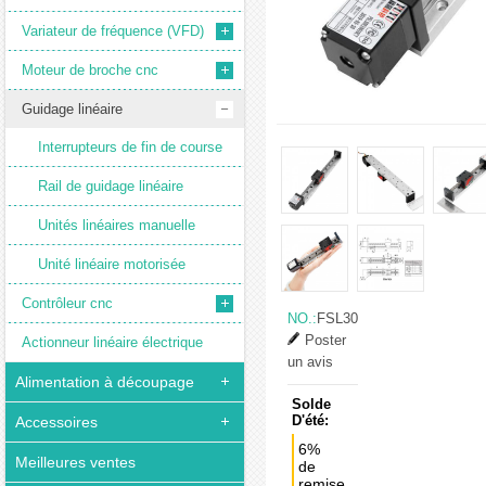
Variateur de fréquence (VFD)
Moteur de broche cnc
Guidage linéaire
Interrupteurs de fin de course
Rail de guidage linéaire
Unités linéaires manuelle
Unité linéaire motorisée
Contrôleur cnc
NO.:
FSL30
Poster
Actionneur linéaire électrique
un avis
Alimentation à découpage
Solde
D'été:
Accessoires
6%
Meilleures ventes
de
remise