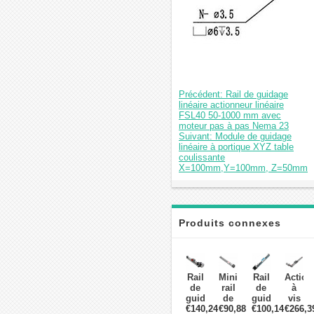
Précédent: Rail de guidage
linéaire actionneur linéaire
FSL40 50-1000 mm avec
moteur pas à pas Nema 23
Suivant: Module de guidage
linéaire à portique XYZ table
coulissante
X=100mm,Y=100mm, Z=50mm
Produits connexes
Rail
Mini
Rail
Action
de
rail
de
à
guidage
de
guidage
vis
linéaire
€140,24
guidage
€90,88
linéaire
€100,14
€266,3
à