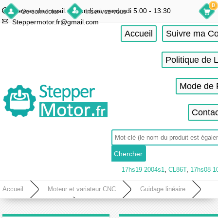
0
Heures de travail: du lundi au vendredi 5:00 - 13:30
Se connecter
Inscrivez-vous
Steppermotor.fr@gmail.com
Accueil
Suivre ma 
Politique de 
Mode de 
Contac
17hs19 2004s1
,
CL86T
,
17hs08 1
Accueil
Moteur et variateur CNC
Guidage linéaire
Rail de guidage linéaire
Rail de guidage linéaire actionneur linéaire FSL30